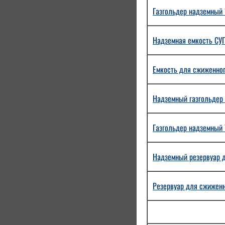
Газгольдер надземный 1
Надземная емкость СУГ 
Емкость для сжиженного
Надземный газгольдер 
Газгольдер надземный 7
Надземный резервуар дл
Резервуар для сжиженно