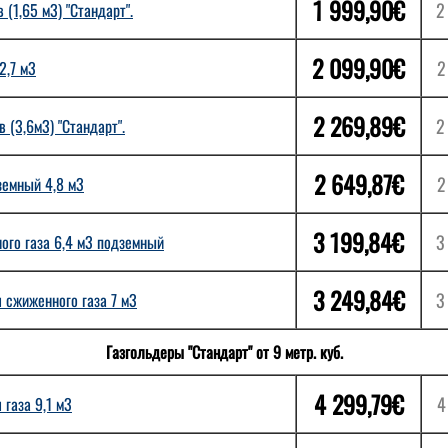
1 999,90€
2
 (1,65 м3) "Стандарт".
2 099,90€
2
2,7 м3
2 269,89€
2
 (3,6м3) "Стандарт".
2 649,87€
2
земный 4,8 м3
3 199,84€
3
ого газа 6,4 м3 подземный
3 249,84€
3
 сжиженного газа 7 м3
Газгольдеры "Стандарт" от 9 метр. куб.
4 299,79€
4
газа 9,1 м3