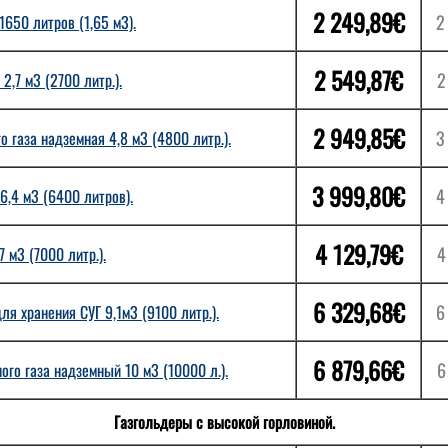
2 249,89€
2
650 литров (1,65 м3).
2 549,87€
2
2,7 м3 (2700 литр.).
2 949,85€
3
 газа надземная 4,8 м3 (4800 литр.).
3 999,80€
4
6,4 м3 (6400 литров).
4 129,79€
4
 м3 (7000 литр.).
6 329,68€
6
я хранения СУГ 9,1м3 (9100 литр.).
6 879,66€
6
го газа надземный 10 м3 (10000 л.).
Газгольдеры с высокой горловиной.