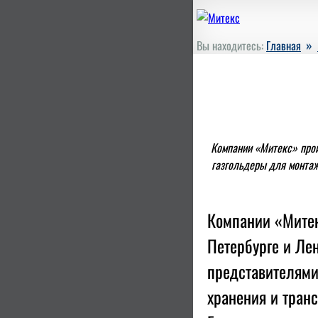
»
Вы находитесь:
Главная
Компании «Митекс» прои
газгольдеры для монтаж
Компании «Митек
Петербурге и Ле
представителями
хранения и тран