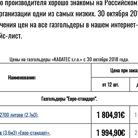
го производителя хорошо знакомы на Российском
рганизации одни из самых низких. 30 октября 20
чения цен на все газгольдеры в нашем интернет
йс-лист.
Цены на газгольдеры «KADATEC s.r.o.» c 30 октября 2018 года.
Цена при зака
Наименование:
от 12 шт.
Газгольдеры "Евро-стандарт".
1 804,91€
1
700 литров (2,7м3).
1 994,90€
2
в (3,6м3) «Евро-стандарт».