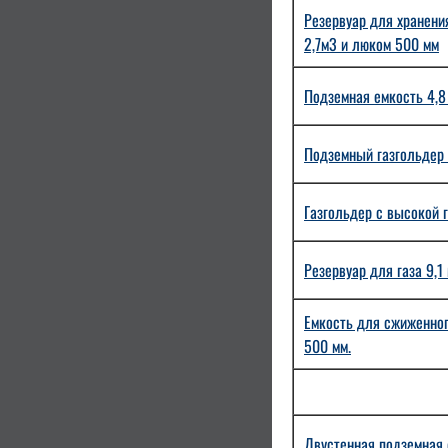
Резервуар для хранени
2,7м3 и люком 500 мм
Подземная емкость 4,8
Подземный газгольдер 
Газгольдер с высокой г
Резервуар для газа 9,
Емкость для сжиженног
500 мм.
Двустенная подземная 