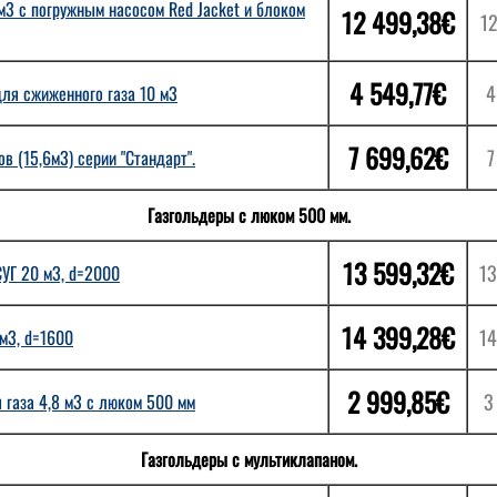
м3 с погружным насосом Red Jacket и блоком
12 499,38€
12
4 549,77€
4
ля сжиженного газа 10 м3
7 699,62€
7
в (15,6м3) серии "Стандарт".
Газгольдеры с люком 500 мм.
13 599,32€
13
УГ 20 м3, d=2000
14 399,28€
14
м3, d=1600
2 999,85€
3
 газа 4,8 м3 с люком 500 мм
Газгольдеры с мультиклапаном.