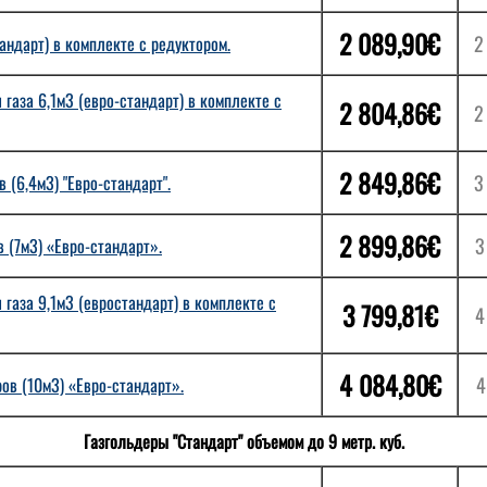
2 089,90€
2
андарт) в комплекте с редуктором.
газа 6,1м3 (евро-стандарт) в комплекте с
2 804,86€
2
2 849,86€
3
 (6,4м3) "Евро-стандарт".
2 899,86€
3
 (7м3) «Евро-стандарт».
газа 9,1м3 (евростандарт) в комплекте с
3 799,81€
4
4 084,80€
4
ов (10м3) «Евро-стандарт».
Газгольдеры "Стандарт" объемом до 9 метр. куб.