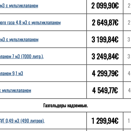
2 099,90€
2
 м3 с мультиклапаном
2 649,87€
2
ого газа 4,8 м3 с мультиклапаном
3 199,84€
3
4 м3 с мультиклапаном
3 249,84€
3
паном 7 м3 (7000 литр.).
4 299,79€
4
апаном 9,1 м3
4 549,77€
4
 с мультиклапаном
Газгольдеры надземные.
1 299,94€
1
УГ 0,49 м3 (490 литров).