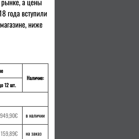
 рынке, а цены
18 года вступили
-магазине, ниже
зе
Наличие:
до 12 шт.
 949,90€
в наличии
 159,89€
на заказ