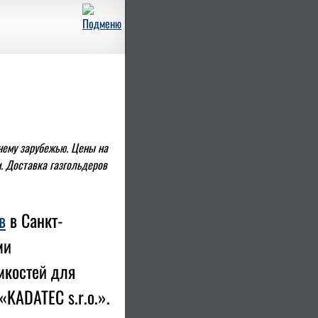
нему зарубежью. Цены на
. Доставка газгольдеров
в
в Санкт-
ми
мкостей для
KADATEC s.r.o.».