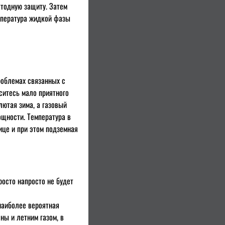
тодную защиту. Затем
емпература жидкой фазы
роблемах связанных с
ситесь мало приятного
лютая зима, а газовый
ощности. Температура в
ице и при этом подземная
осто напросто не будет
наиболее вероятная
ны и летним газом, в