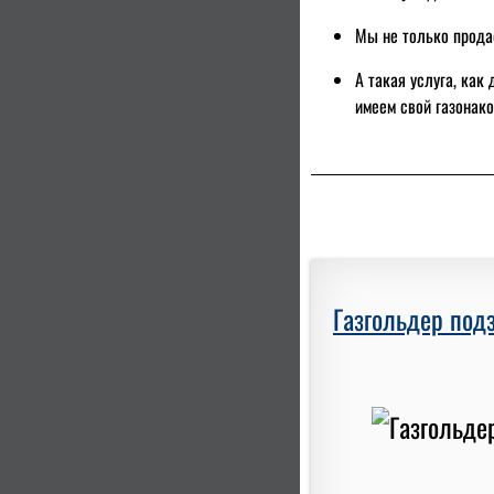
Мы не только продае
А такая услуга, как
имеем свой газонак
Газгольдер под