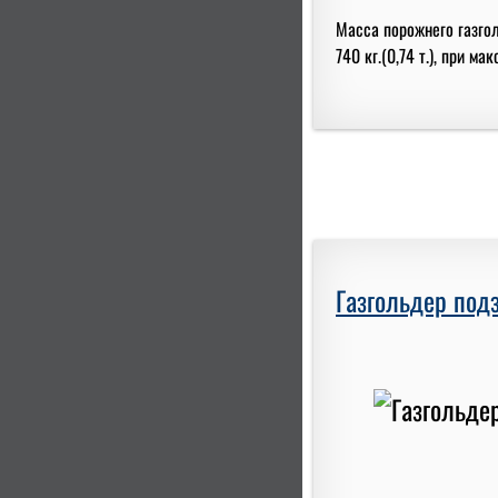
Масса порожнего газгол
740 кг.(0,74 т.), при м
Газгольдер под