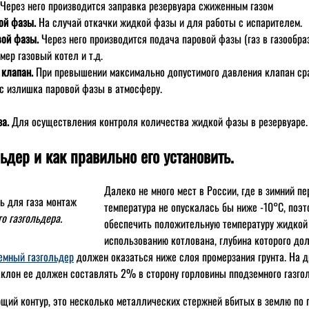
Через него производится заправка резервуара сжиженным газом
ой фазы.
На случай откачки жидкой фазы и для работы с испарителем.
вой фазы.
Через него производится подача паровой фазы (газ в газообра
мер газовый котел и т.д.
 клапан.
При превышении максимально допустимого давления клапан сра
с излишка паровой фазы в атмосферу.
за.
Для осуществления контроля количества жидкой фазы в резервуаре.
дер и как правильно его установить.
Далеко не много мест в России, где в зимний п
температура не опускалась бы ниже -10°C, поэт
о газгольдера.
обеспечить положительную температуру жидкой
использованию котлована, глубина которого дол
емный газгольдер
должен оказаться ниже слоя промерзания грунта. На 
аклон ее должен составлять 2% в сторону горловины пподземного газго
щий контур, это несколько металлических стержней вбитых в землю по 