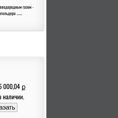
леводородным газом -
льдера .......
5 000,04 ք
в наличии.