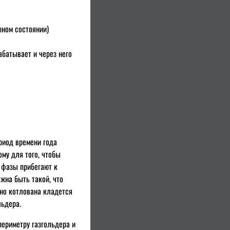
зном состоянии)
батывает и через него
ериод времени года
ому для того, чтобы
 фазы прибегают к
жна быть такой, что
дно котлована кладется
льдера.
периметру газгольдера и