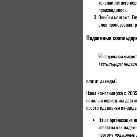
течении летнего пе
производилось.
Ошибки монтажа. Гл
слоя промерзания гр
Подземные газгольдеры
Газгольдеры подзем
платит дважды".
Наша компания уже с 2005
немалый период мы достиг
просто идеальная кандидат
Наша организация я
известна как надеж
поэтому
подземные 