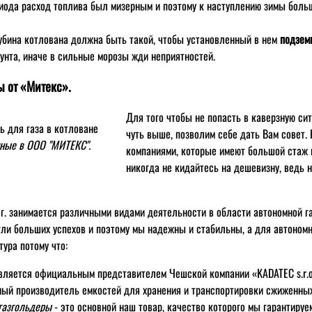
риода расход топлива был мизерным и поэтому к наступлению зимы боль
убина котлована должна быть такой, чтобы установленный в нем
подзем
унта, иначе в сильные морозы жди неприятностей.
 от «Митекс».
Для того чтобы не попасть в каверзную си
чуть выше, позволим себе дать Вам совет.
ные в ООО "МИТЕКС".
компаниями, которые имеют большой стаж 
никогда не кидайтесь на дешевизну, ведь н
г. занимается различными видами деятельности в области автономной га
ли больших успехов и поэтому мы надежны и стабильны, а для автоном
ура потому что:
вляется официальным представителем Чешской компании «KADATEC s.r.o
ный производитель емкостей для хранения и транспортировки сжиженных
газгольдеры
- это основной наш товар, качество которого мы гарантируе