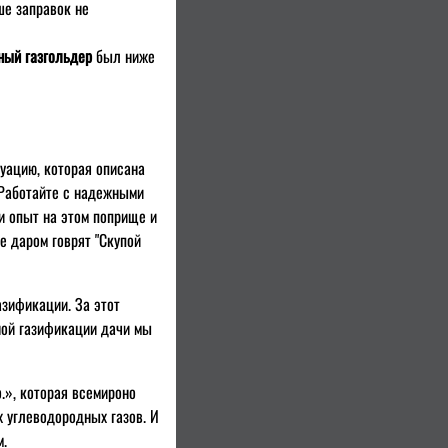
ше заправок не
ный газгольдер
был ниже
туацию, которая описана
 Работайте с надежными
и опыт на этом поприще и
е даром говрят "Скупой
зификации. За этот
ной газификации дачи мы
.», которая всемироно
 углеводородных газов. И
м.