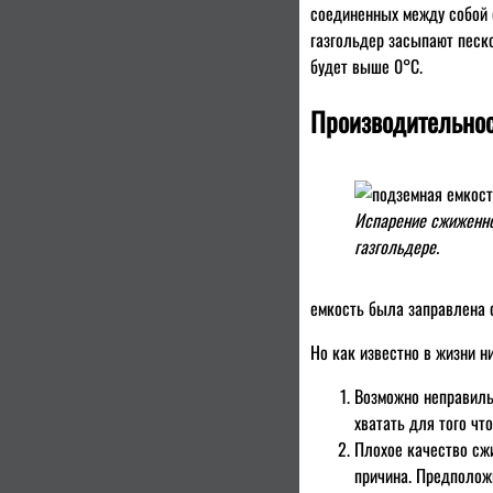
соединенных между собой 
газгольдер засыпают песко
будет выше 0°C.
Производительнос
Испарение сжиженно
газгольдере.
емкость была заправлена 
Но как известно в жизни н
Возможно неправиль
хватать для того чт
Плохое качество сж
причина. Предположи