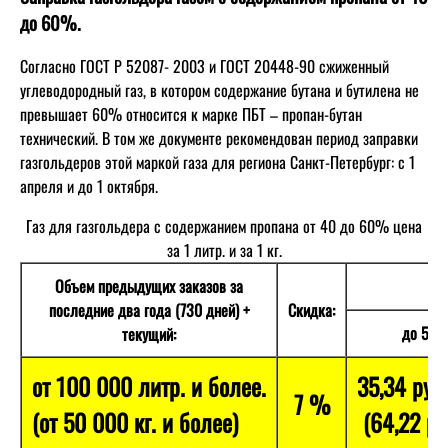
до 60%.
Согласно ГОСТ Р 52087- 2003 и ГОСТ 20448-90 сжиженный
углеводородный газ, в котором содержание бутана и бутилена не
превышает 60% относится к марке ПБТ – пропан-бутан
технический. В том же документе рекомендован период заправки
газгольдеров этой маркой газа для региона Санкт-Петербург: с 1
апреля и до 1 октября.
Газ для газгольдера с содержанием пропана от 40 до 60% цена
за 1 литр. и за 1 кг.
Объем предыдущих заказов за
последние два года (730 дней) +
Скидка:
до 50 к
текущий:
от 100 000 литр. и более.
35,34 руб
7 %
(от 50 000 кг. и более)
(64,22 руб