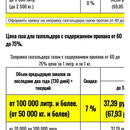
0 %
(до 2 500 кг.)
(69,05 руб.
Цена газа для газгольдера с содержанием пропана от 60
до 75%.
Заправка газгольдера газом с содержанием пропана от 60 до
75% цена за 1 литр. и за 1 кг.
Объем предыдущих заказов за
последние два года (730 дней) +
Скидка:
до 50 к
текущий:
от 100 000 литр. и более.
37,39 руб.
7 %
(от 50 000 кг. и более)
(67,93 руб
от 70 000 до 100 000 литр.
37,79 руб./