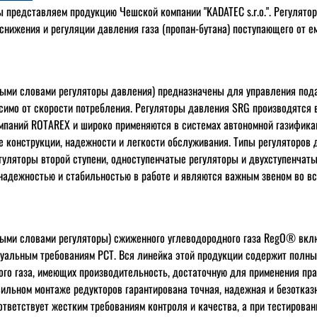
ы представляем продукцию Чешской компании "KADATEC s.r.o.". Регулято
снижения и регуляции давления газа (пропан-бутана) поступающего от е
ыми словами регуляторы давления) предназначены для управления пода
симо от скорости потребления. Регуляторы давления SRG производятся в
мпаний ROTAREX и широко применяются в системах автономной газифика
е конструкции, надежности и легкости обслуживания. Типы регуляторов 
егуляторы второй ступени, одноступенчатые регуляторы и двухступенчаты
адежностью и стабильностью в работе и являются важным звеном во вс
ыми словами регуляторы) сжиженного углеводородного газа RegO® вкл
уальным требованиям РСТ. Вся линейка этой продукции содержит полны
го газа, имеющих производительность, достаточную для применения пр
вильном монтаже редукторов гарантирована точная, надежная и безотказ
ответствует жестким требованиям контроля и качества, а при тестирова