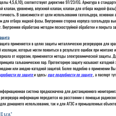
елы 4,5,6,10), соответствуют директиве 97/23/EG. Арматура в стандар
й клапан, уровнемер, впускной клапан, клапан для отбора жидкой фазы)
етичность. В зависимости от цели использования газгольдера, основная
 для отбора жидкой фазы. Внутренняя сторона корпуса газгольдера вы
т. Внутренняя обработана методом пескоструйной обработки и покрыта 
защита
ащита применяется в целях защиты металлических резервуаров для хран
 изоляции, которые могли появиться в результате ошибок при монтаже 
ериала от коррозии, применяются методы электрохимической защиты. Д
принципа гальванических пар. Протекторную защиту называют катодной 
нодами или анодно-катодной защитой. Более подробно о применении Вы
одробности по защите
и здесь:
еще подробности по защите
, а паспорт ту
нформационная система предназначена для дистанционного мониторинга
з резервуара информация передается на расстоянии с помощью радиосвя
 для домашнего использования, так и для АГЗС и промышленных объекто
 s.r.o."