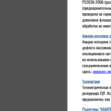
Р52630-2006-(разд
(предохранительны
проверена на герм
дополнена фланцем
обработки не имее
Анодно-катодная 
Анодно-катодная з
дефекта пассивной
изоляционного мат
на использовании 
гальваническими а
здесь:
показать п
Телеметрия
Телеметрическая и
резервуаре СУГ. И
предназначен, как
Редукторы "KADATEC