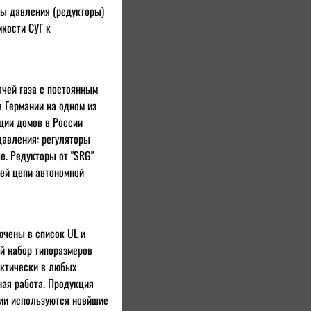
ры давления (редукторы)
мкости СУГ к
чей газа с постоянным
 Германии на одном из
ции домов в России
давления: регуляторы
е. Редукторы от "SRG"
ей цепи автономной
ючены в список UL и
й набор типоразмеров
актически в любых
ная работа. Продукция
нии используются новйшие