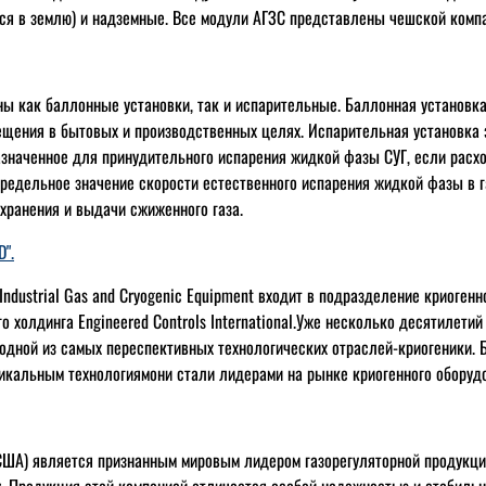
ся в землю) и надземные. Все модули АГЗС представлены чешской комп
ы как баллонные установки, так и испарительные. Баллонная установк
щения в бытовых и производственных целях. Испарительная установка 
азначенное для принудительного испарения жидкой фазы СУГ, если расх
едельное значение скорости естественного испарения жидкой фазы в г
хранения и выдачи сжиженного газа.
".
Industrial Gas and Cryogenic Equipment входит в подразделение криоген
о холдинга Engineered Controls International.Уже несколько десятилетий
одной из самых переспективных технологических отраслей-криогеники.
икальным технологиямони стали лидерами на рынке криогенного оборуд
(США) является признанным мировым лидером газорегуляторной продукц