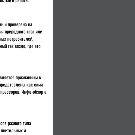
остью в работе.
ан и проверена на
ия природного газа или
ных потребителей.
ый газ везде, где это
является признанным в
 представлены как сами
мпрессоров. Инфо-обзор о
сов разного типа
олнительных и