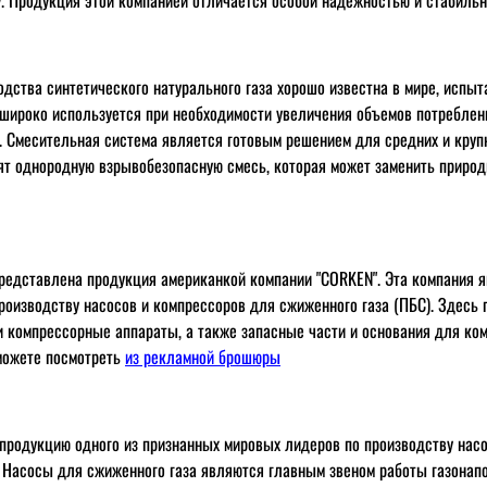
у. Продукция этой компанией отличается особой надежностью и стабильн
одства синтетического натурального газа хорошо известна в мире, испыт
 широко используется при необходимости увеличения объемов потреблен
. Смесительная система является готовым решением для средних и круп
т однородную взрывобезопасную смесь, которая может заменить природн
представлена продукция американкой компании "CORKEN". Эта компания 
роизводству насосов и компрессоров для сжиженного газа (ПБС). Здесь
и компрессорные аппараты, а также запасные части и основания для ко
можете посмотреть
из рекламной брошюры
родукцию одного из признанных мировых лидеров по производству насо
 Насосы для сжиженного газа являются главным звеном работы газонап