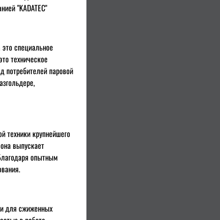
анией "KADATEC"
а это специальное
это техническое
од потребителей паровой
азгольдере,
ной техники крупнейшего
 она выпускает
 Благодаря опытным
ования.
ии для сжиженных