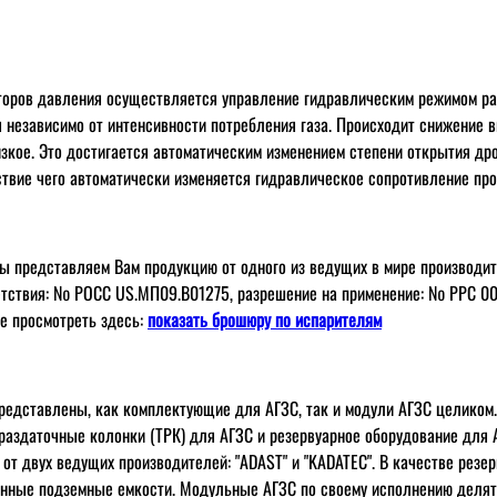
торов давления осуществляется управление гидравлическим режимом р
 независимо от интенсивности потребления газа. Происходит снижение 
изкое. Это достигается автоматическим изменением степени открытия д
ствие чего автоматически изменяется гидравлическое сопротивление про
мы представляем Вам продукцию от одного из ведущих в мире производи
етствия: № РОСС US.МП09.В01275, разрешение на применение: № РРС 0
е просмотреть здесь:
показать брошюру по испарителям
представлены, как комплектующие для АГЗС, так и модули АГЗС целиком
раздаточные колонки (ТРК) для АГЗС и резервуарное оборудование для А
от двух ведущих производителей: "ADAST" и "KADATEC". В качестве резе
енные подземные емкости. Модульные АГЗС по своему исполнению делят