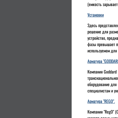
(емкость зарывает
Установки
Здесь представлен
решение для разме
устройство, предн
фазы превышает пр
используемом для 
Арматура "GODDARD
Компания Goddard 
транснациональног
оборудование для 
специалистам и ун
Арматура "REGO".
Компания "RegO" 