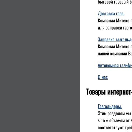
бытовой газовый б
Доставка газа.
Компания Митекс п
для заправки газг
Заправка газгольд
Компания Митекс п
нашей компании Вы
Автономная газиф
О нас
Товары интернет
Газгольдеры.
Этим разделом мы
s.r.o.» объемом от
соответствуют тре