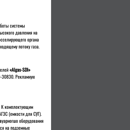
аботы системы
высокого давления на
росселирующего органа
ходящему потоку газа.
телей
«Algas-SDI»
0-30830. Рекламную
. К комплектующим
ГЗС (емкости для СУГ).
рвуарногшо оборудования
ся на подземные