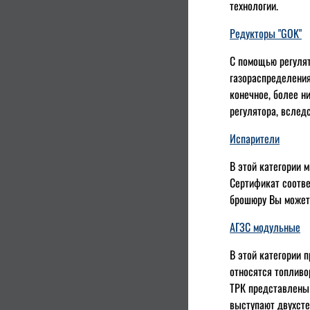
технологии.
Редукторы "GOK"
С помощью регуля
газораспределения
конечное, более н
регулятора, вслед
Испарители
В этой категории 
Сертификат соотв
брошюру Вы может
АГЗС модульные
В этой категории 
относятся топливо
ТРК представлены 
выступают двухст