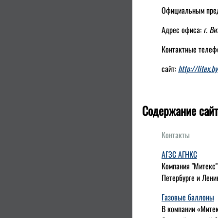
Официальным пред
Адрес офиса:
г. В
Контактные телеф
сайт:
http://litex.by
Содержание сайт
Контакты
АГЗС АГНКС
Компания "Митекс"
Петербурге и Лени
Газовые баллоны
В компании «Митек