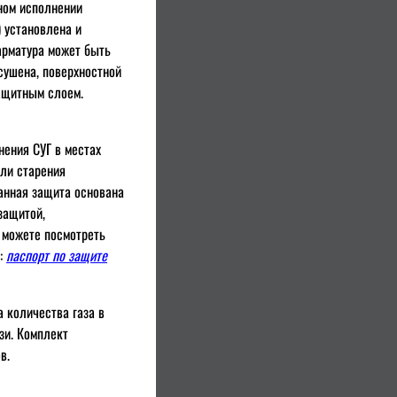
тном исполнении
 установлена и
 арматура может быть
сушена, поверхностной
защитным слоем.
ения СУГ в местах
или старения
анная защита основана
защитой,
 можете посмотреть
т:
паспорт по защите
 количества газа в
зи. Комплект
в.