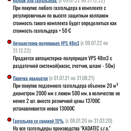
(с 09.07.22 по 31.12.22)
Колпак для газгольдера.
При покупке любого газгольдера в комплекте с
регулировочным по высоте защитным колпаком
стоимость такого комплекта будет определяться как
стоимость газгольдера + 50 €
(с 09.07.22 по
Автоцистерна-полуприцеп VPS 48m3
31.12.22)
Продается автоцистерна-полуприцеп VPS 48m3 с
раздаточной системой(насос, счетчик, шланг - 50м)
(с 01.07.21 по 31.08.21)
Парочка двадцаток
При покупке подземного газгольдера объемом 20 м³
диаметром 2000 мм с люком 500 мм. в количестве не
менее 2 шт. вместо розничной цены 13700€
устанавливается новая 13000€
(с 08.01.20 по 31.03.20)
Газгольдер со скидкой 15%.
На все газгольдеры производства "KADATEC s.r.o."