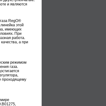
оте и являются
 газа RegO®
 линейка этой
за, имеющих
словиях. При
азная работа.
качества, а при
ческим режимом
ения газа.
достигается
егулятора,
ие проходящему
 мире
.В01275,