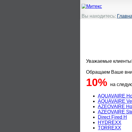
Вы находитесь:
Главн
Уважаемые клиенты!
Обращаем Ваше вни
10%
на следу
AQUAVAIRE Hor
AQUAVAIRE Ver
AZEOVAIRE Hot
AZEOVAIRE St
Direct Fired H
HYDREXX
TORREXX