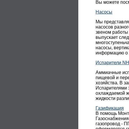
Вы можете пос
Насосы
Мы представля
насосов разно
звеном работы
выпускает сле
многоступеньч
насосы, вертик
информацию о 
Испарители N
Аммиачные исп
пищевой и пер
хозяйства. В з
Испарителями з
охлаждаемой ж
жидкости разли
Газификация
В помощь Монт
Газоснабжения
газопровод - П
оформляется с