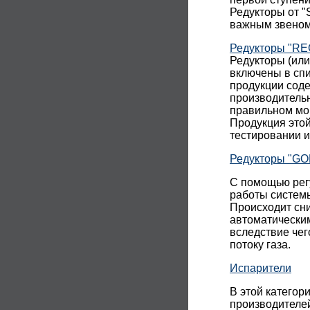
Редукторы от "
важным звеном
Редукторы "R
Редукторы (ил
включены в спи
продукции сод
производительн
правильном мон
Продукция этой
тестировании 
Редукторы "GO
С помощью рег
работы системы
Происходит сни
автоматически
вследствие че
потоку газа.
Испарители
В этой категор
производител