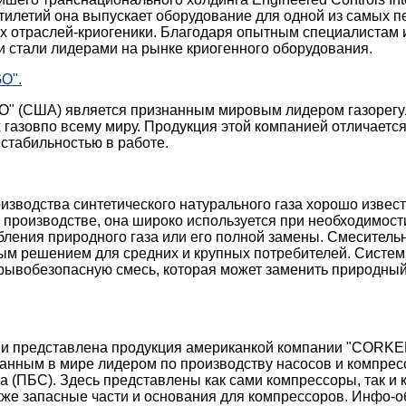
тилетий она выпускает оборудование для одной из самых 
их отраслей-криогеники. Благодаря опытным специалистам
 стали лидерами на рынке криогенного оборудования.
O".
O" (США) является признанным мировым лидером газорегу
газовпо всему миру. Продукция этой компанией отличаетс
стабильностью в работе.
изводства синтетического натурального газа хорошо извест
 производстве, она широко используется при необходимост
ления природного газа или его полной замены. Смеситель
вым решением для средних и крупных потребителей. Систе
ывобезопасную смесь, которая может заменить природный г
рии представлена продукция американкой компании "CORKE
анным в мире лидером по производству насосов и компрес
а (ПБС). Здесь представлены как сами компрессоры, так и
кже запасные части и основания для компрессоров. Инфо-о