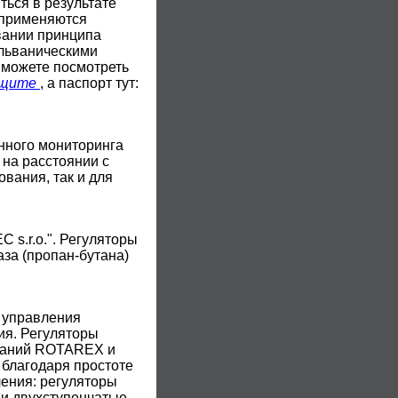
ться в результате
 применяются
вании принципа
альваническими
 можете посмотреть
ащите
, а паспорт тут:
нного мониторинга
 на расстоянии с
вания, так и для
s.r.o.". Регуляторы
за (пропан-бутана)
 управления
ия. Регуляторы
мпаний ROTAREX и
 благодаря простоте
ления: регуляторы
 и двухступенчатые.