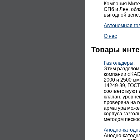
Компания Митек
СПб и Лен. обл
выгодной цене.
Автономная га
О нас
Товары инте
Газгольдеры.
Этим разделом
компании «KADA
2000 и 2500 мм
14249-89, ГОСТ
соответствуют 
клапан, уровне
проверена на г
арматура може
корпуса газгол
методом песко
Анодно-катодн
Анодно-катодн