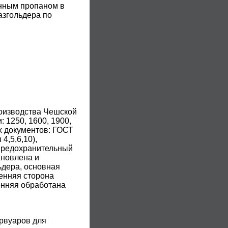
енным пропаном в
азгольдера по
оизводства Чешской
 1250, 1600, 1900,
х документов: ГОСТ
4,5,6,10),
(предохранительный
ановлена и
ьдера, основная
енняя сторона
енняя обработана
рвуаров для