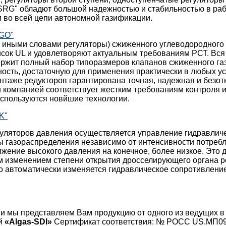
SRG" обладют большой надежностью и стабильностью в раб
 во всей цепи автономной газификации.
EGO"
и иными словами регуляторы) сжиженного углеводородного
сок UL и удовлетворяют актуальным требованиям РСТ. Вся
ержит полный набор типоразмеров клапанов сжиженного га
ость, достаточную для применения практически в любых у
таже редукторов гарантирована точная, надежная и безотк
 компанией соответствует жестким требованиям контроля и 
используются новйшие технологии.
K"
уляторов давления осуществляется управление гидравли
 газораспределения независимо от интенсивности потребл
жение высокого давления на конечное, более низкое. Это 
м изменением степени открытия дросселирующего органа р
го автоматически изменяется гидравлическое сопротивлен
ии мы представляем Вам продукцию от одного из ведущих в
ей
«Algas-SDI»
Сертификат соответствия: № РОСС US.МП09