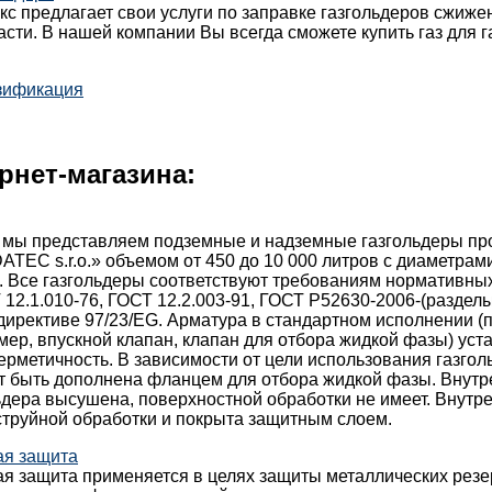
с предлагает свои услуги по заправке газгольдеров сжиж
асти. В нашей компании Вы всегда сможете купить газ для г
зификация
рнет-магазина:
 мы представляем подземные и надземные газгольдеры пр
TEC s.r.o.» объемом от 450 до 10 000 литров с диаметрами:
. Все газгольдеры соответствуют требованиям нормативны
 12.1.010-76, ГОСТ 12.2.003-91, ГОСТ Р52630-2006-(разделы 
директиве 97/23/EG. Арматура в стандартном исполнении 
мер, впускной клапан, клапан для отбора жидкой фазы) уст
ерметичность. В зависимости от цели использования газгол
т быть дополнена фланцем для отбора жидкой фазы. Внутр
ьдера высушена, поверхностной обработки не имеет. Внутр
струйной обработки и покрыта защитным слоем.
ая защита
ая защита применяется в целях защиты металлических резе