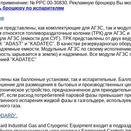
 применение: № РРС 00-30830. Рекламную брошюру Вы мо
ь брошюру по испарителям
ые
ии представлены, как комплектующие для АГЗС, так и моду
 относятся топливораздаточные колонки (ТРК) для АГЗС и
ля АГЗС (емкости для СУГ). ТРК представлены от двух ве
й: "ADAST" и "KADATEC". В качестве резервуарногшо обор
одземные емкости. Модульные АГЗС по своему исполнению
кость зарывается в землю) и надземные. Все модули АГЗС
анией "KADATEC"
лены как баллонные установки, так и испарительные. Балл
ешение для размещения в бытовых и производственных це
техническое устройство, предназначенное для принудитель
УГ, если расход потребителей паровой фазы превышает пр
твенного испарения жидкой фазы в газгольдере, используе
ого газа.
DDARD".
rd Industrial Gas and Cryogenic Equipment входит в подраз
йшего транснационального холдинга Engineered Controls Int