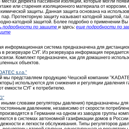
 местах дефекта пассивной изоляции, которые могли появи
таже или старения изоляционного материала от коррозии,
охимической защиты. Данная защита основана на использо
 пар. Протекторную защиту называют катодной защитой, г
нодно-катодной защитой. Более подробно о применении Вы
ь подробности по защите
и здесь:
еще подробности по з
ащите
ая информационная система предназначена для дистанцио
а в резервуаре СУГ. Из резервуара информация передается
вязи. Комплект предназначен, как для домашнего использо
ленных объектов.
ATEC s.r.o."
й мы представляем продукцию Чешской компании "KADATEC 
кторы) используются для снижения и регуляции давления га
т емкости СУГ к потребителю.
G"
и иными словами регуляторы давления) предназначены для
 постоянным давлением, независимо от скорости потреблен
производятся в Германии на одном из заводов группы ко
яются в системах автономной газификации домов в России
адежности и легкости обслуживания. Типы регуляторов дав
, регуляторы второй ступени, одноступенчатые регуляторы