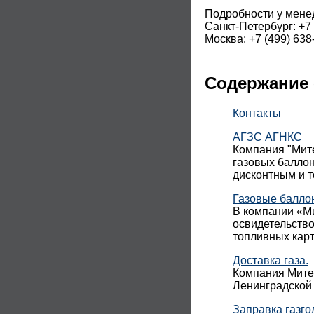
Подробности у мене
Санкт-Петербург: +7 
Москва: +7 (499) 638
Содержание 
Контакты
АГЗС АГНКС
Компания "Мите
газовых баллон
дисконтным и 
Газовые балло
В компании «Ми
освидетельств
топливных карт
Доставка газа.
Компания Митек
Ленинградской 
Заправка газго