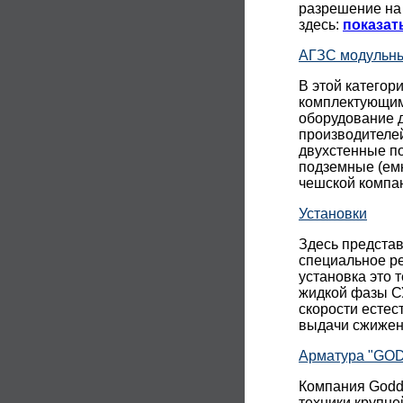
разрешение на
здесь:
показат
АГЗС модульн
В этой категор
комплектующим
оборудование д
производителе
двухстенные п
подземные (ем
чешской комп
Установки
Здесь представ
специальное р
установка это 
жидкой фазы С
скорости естес
выдачи сжиженн
Арматура "GO
Компания Godda
техники крупне