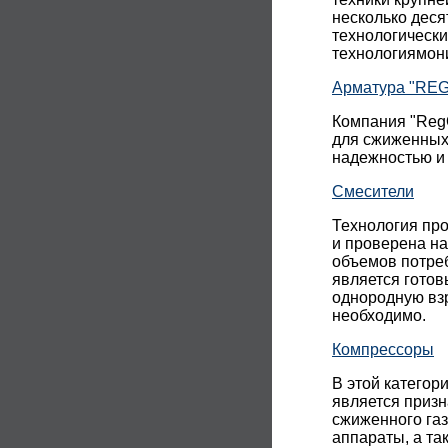
несколько деся
технологическ
технологиямони
Арматура "REG
Компания "Reg
для сжиженных 
надежностью и 
Смесители
Технология про
и проверена на
объемов потреб
является гото
однородную взр
необходимо.
Компрессоры
В этой катего
является призн
сжиженного газ
аппараты, а та