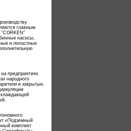
роизводству
вляются главным
ия "CORKEN"
бинные насосы,
ные и лопaстные
Дополнительную
 на предприятиях
ах народного
арители и закрытые.
циркуляции
 охлаждающей
ей.
тономного
ект «Подземный
нный комплект
;
Сертификаты