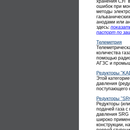
хранения СУГ в
ошибок при мон
методы электр
гальванических
анодами или а
здесь:
показат
паспорт по з
Телеметрия
Телеметрическ
количества газ
помощью радиос
АГЗС и промыш
Редукторы "KAD
Этой категорие
давления (реду
поступающего о
Редукторы "SR
Редукторы (ил
подачей газа с
давления SRG 
широко примен
конструкции, н
первой ступени