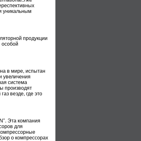
переспективных
 и уникальным
ляторной продукции
я особой
на в мире, испытан
и увеличения
ная система
мы производят
аз везде, где это
N". Эта компания
соров для
 компрессорные
бзор о компрессорах