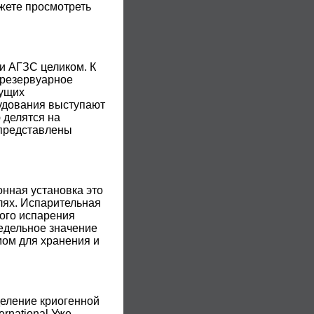
жете просмотреть
ли АГЗС целиком. К
 резервуарное
дущих
удования выступают
 делятся на
 представлены
онная установка это
лях. Испарительная
ного испарения
едельное значение
мом для хранения и
деление криогенной
ernational.Уже