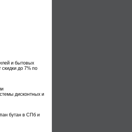
билей и бытовых
 скидки до 7% по
ли
истемы дисконтных и
пан бутан в СПб и