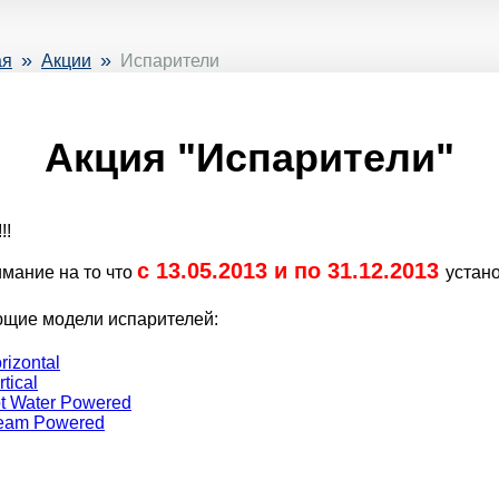
»
»
ая
Акции
Испарители
Акция "Испарители"
!!
с 13.05.2013 и по 31.12.2013
мание на то что
устан
ющие модели испарителей:
izontal
tical
 Water Powered
eam Powered