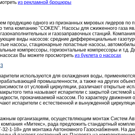
мотреть
из рекламной брошюры
ем продукцию одного из признанных мировых лидеров по п
го типа компанию "COKEN". Насосы для сжиженного газа я
 газонаполнительных и газозаправочных станций. Компан
дующие виды насосов: cредние дифференциальные газотур
атые насосы, стационарные лопастные насосы, автомобиль
альные компрессоры, горизонтальные компрессоры и т.д. 
насосах Вы можете просмотреть
из буклета о насосах
H3
арители используются для охлаждения воды, применяются
ерабатывающей промышленности, а также на других объект
ависимости от условий циркуляции, различают открытые исп
акрытого типа называют испарители с закрытой системой 
идкости, прокачиваемой насосом. По характеру движения
чают испарители с естественной и вынужденной циркуляци
ажным организациям, осуществляющим монтаж Систем Ав
 компания «Митекс», рада предложить стандартный компл
Г-32-1-18» для монтажа Автономного Газоснабжения.
На да
водный паспорт состоящий из:
Паспорта на комплектующие