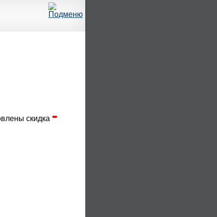
-
овлены скидка