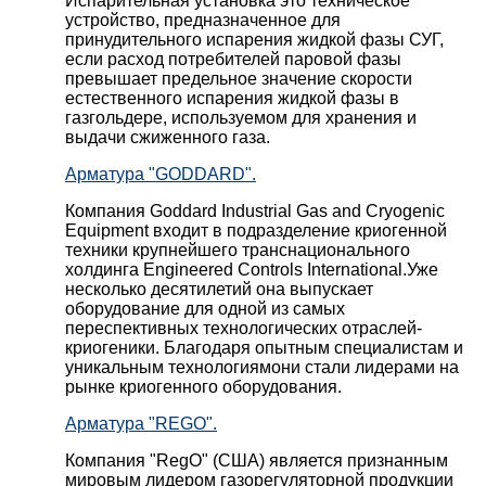
Испарительная установка это техническое
устройство, предназначенное для
принудительного испарения жидкой фазы СУГ,
если расход потребителей паровой фазы
превышает предельное значение скорости
естественного испарения жидкой фазы в
газгольдере, используемом для хранения и
выдачи сжиженного газа.
Арматура "GODDARD".
Компания Goddard Industrial Gas and Cryogenic
Equipment входит в подразделение криогенной
техники крупнейшего транснационального
холдинга Engineered Controls International.Уже
несколько десятилетий она выпускает
оборудование для одной из самых
переспективных технологических отраслей-
криогеники. Благодаря опытным специалистам и
уникальным технологиямони стали лидерами на
рынке криогенного оборудования.
Арматура "REGO".
Компания "RegO" (США) является признанным
мировым лидером газорегуляторной продукции