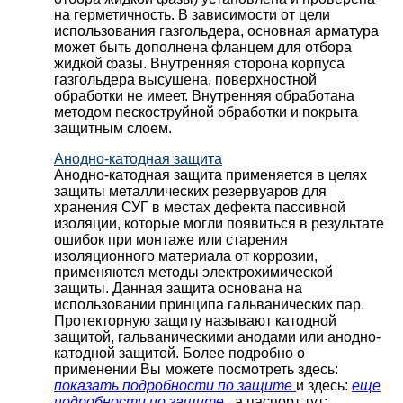
на герметичность. В зависимости от цели
использования газгольдера, основная арматура
может быть дополнена фланцем для отбора
жидкой фазы. Внутренняя сторона корпуса
газгольдера высушена, поверхностной
обработки не имеет. Внутренняя обработана
методом пескоструйной обработки и покрыта
защитным слоем.
Анодно-катодная защита
Анодно-катодная защита применяется в целях
защиты металлических резервуаров для
хранения СУГ в местах дефекта пассивной
изоляции, которые могли появиться в результате
ошибок при монтаже или старения
изоляционного материала от коррозии,
применяются методы электрохимической
защиты. Данная защита основана на
использовании принципа гальванических пар.
Протекторную защиту называют катодной
защитой, гальваническими анодами или анодно-
катодной защитой. Более подробно о
применении Вы можете посмотреть здесь:
показать подробности по защите
и здесь:
еще
подробности по защите
, а паспорт тут: