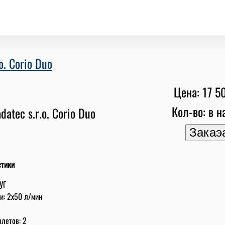
o. Corio Duo
Цена: 17 5
Кол-во: в н
стики
УГ
: 2x50 л/мин
летов: 2