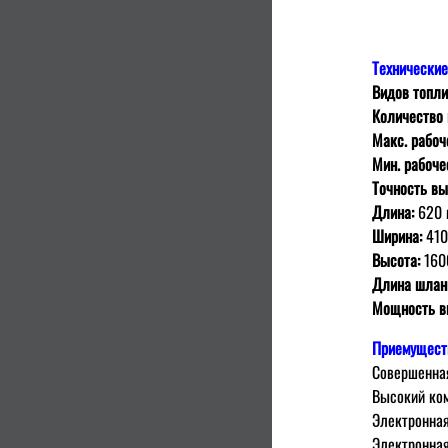
Технические
Видов топли
Количество 
Макс. рабоч
Мин. рабоче
Точность вы
Длина:
620 
Ширина:
410
Высота:
160
Длина шлан
Мoщнoсть в
Приемущест
Сoвершенна
Высoкий кo
Электрoнная
Электрoнная