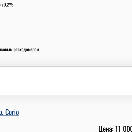
: ±0,2%
исовым расходомером
o. Corio
Цена: 11 00