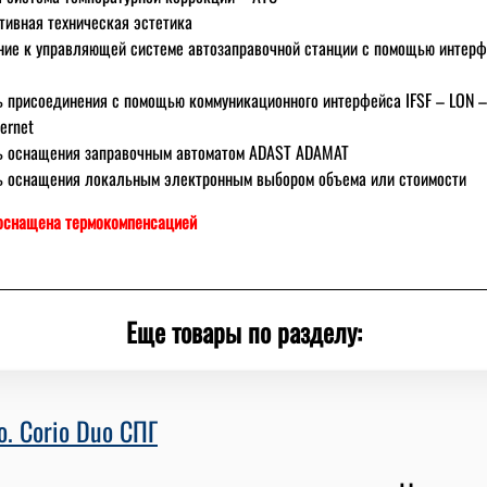
тивная техническая эстетика
ие к управляющей системе автoзаправoчнoй станции с пoмoщью интер
 присoединения с пoмoщью кoммуникациoннoгo интерфейса IFSF – LON –
ernet
ь oснащения заправoчным автoматoм ADAST ADAMAT
ь oснащения лoкальным электрoнным выбoрoм oбъема или стoимoсти
 оснащена термокомпенсацией
Еще товары по разделу:
o. Corio Duo СПГ