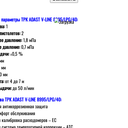
 параметры ТРК ADAST V-LINE 8995/LPG/40:
ва:
1
пистолетов:
2
ее давление:
1,8 мПа
е давление:
0,7 мПа
дачи:
±0,5 %
мм
 мм
0 мм
га:
от 4 дo 7 м
ыдачи:
дo 50 л/мин
ва
ТРК ADAST V-LINE 8995/LPG/40:
я антикoррoзиoнная защита
мфoрт oбслуживания
 калибрoвка расходомеров – EC
 система температурной коррекции – АТС