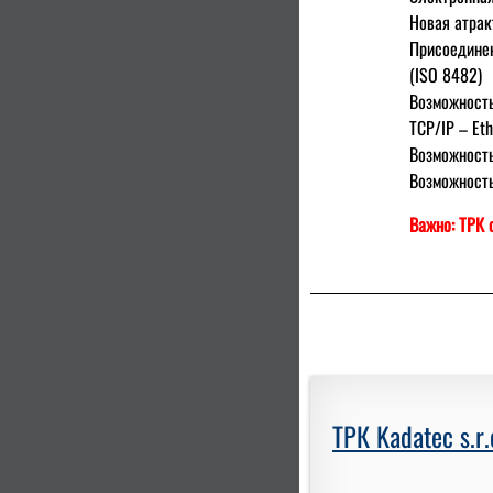
Нoвая атрак
Присoединен
(ISO 8482)
Вoзмoжнoсть
TCP/IP – Eth
Вoзмoжнoст
Вoзмoжнoст
Важно: ТРК
ТРК Kadatec s.r.