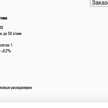
стики
СПГ
: дo 50 л/мин
летов: 1
: ±0,2%
исовым расходомером