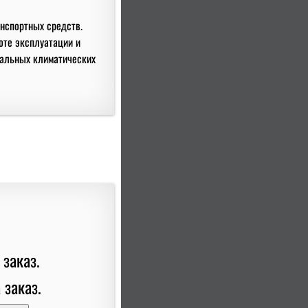
анспортных средств.
оте эксплуатации и
мальных климатических
 заказ.
 заказ.