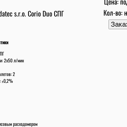
Цена: по
Кол-во: н
стики
СПГ
: 2x50 л/мин
летов: 2
: ±0,2%
исовым расходомером