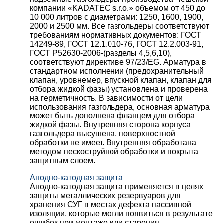
компании «KADATEC s.r.o.» объемом от 450 до
10 000 литров с диаметрами: 1250, 1600, 1900,
2000 и 2500 мм. Все газгольдеры соответствуют
требованиям нормативных документов: ГОСТ
14249-89, ГОСТ 12.1.010-76, ГОСТ 12.2.003-91,
ГОСТ Р52630-2006-(разделы 4,5,6,10),
соответствуют директиве 97/23/EG. Арматура в
стандартном исполнении (предохранительный
клапан, уровнемер, впускной клапан, клапан для
отбора жидкой фазы) установлена и проверена
на герметичность. В зависимости от цели
использования газгольдера, основная арматура
может быть дополнена фланцем для отбора
жидкой фазы. Внутренняя сторона корпуса
газгольдера высушена, поверхностной
обработки не имеет. Внутренняя обработана
методом пескоструйной обработки и покрыта
защитным слоем.
Анодно-катодная защита
Анодно-катодная защита применяется в целях
защиты металлических резервуаров для
хранения СУГ в местах дефекта пассивной
изоляции, которые могли появиться в результате
ошибок при монтаже или старения