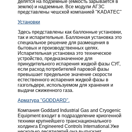
делятся на подземные (емкость зарывается в
землю) и надземные. Все модули АГЗС
представлены чешской компанией "KADATEC"
Установки
Здесь представлены как баллонные установки,
так и испарительные. Баллонная установка это
специальное решение для размещения в
бытовых и производственных целях.
Испарительная установка это техническое
устройство, предназначенное для
принудительного испарения жидкой фазы СУГ,
если расход потребителей паровой фазы
превышает предельное значение скорости
естественного испарения жидкой фазы в
газгольдере, используемом для хранения и
выдачи сжиженного газа.
Арматура "GODDARD".
Компания Goddard Industrial Gas and Cryogenic
Equipment входит в подразделение криогенной
техники крупнейшего транснационального
холдинга Engineered Controls International.Уже
несколько десятилетий она выпускает