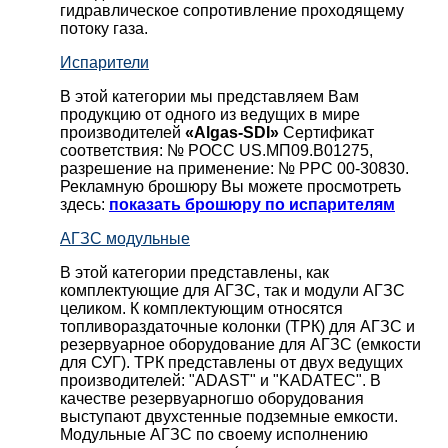
гидравлическое сопротивление проходящему
потоку газа.
Испарители
В этой категории мы представляем Вам
продукцию от одного из ведущих в мире
производителей
«Algas-SDI»
Сертификат
соответствия: № РОСС US.МП09.В01275,
разрешение на применение: № РРС 00-30830.
Рекламную брошюру Вы можете просмотреть
здесь:
показать брошюру по испарителям
АГЗС модульные
В этой категории представлены, как
комплектующие для АГЗС, так и модули АГЗС
целиком. К комплектующим относятся
топливораздаточные колонки (ТРК) для АГЗС и
резервуарное оборудование для АГЗС (емкости
для СУГ). ТРК представлены от двух ведущих
производителей: "ADAST" и "KADATEC". В
качестве резервуарногшо оборудования
выступают двухстенные подземные емкости.
Модульные АГЗС по своему исполнению