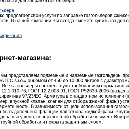
области для заправки газгольдера.
льдера
с предлагает свои услуги по заправке газгольдеров сжиж
асти. В нашей компании Вы всегда сможете купить газ для г
зификация
рнет-магазина:
 мы представляем подземные и надземные газгольдеры пр
TEC s.r.o.» объемом от 450 до 10 000 литров с диаметрами:
. Все газгольдеры соответствуют требованиям нормативны
 12.1.010-76, ГОСТ 12.2.003-91, ГОСТ Р52630-2006-(разделы 
директиве 97/23/EG. Арматура в стандартном исполнении 
мер, впускной клапан, клапан для отбора жидкой фазы) уст
ерметичность. В зависимости от цели использования газгол
т быть дополнена фланцем для отбора жидкой фазы. Внутр
ьдера высушена, поверхностной обработки не имеет. Внутр
струйной обработки и покрыта защитным слоем.