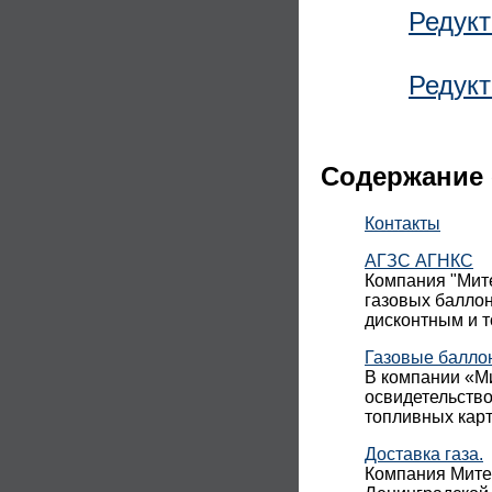
Редукт
Редук
Содержание 
Контакты
АГЗС АГНКС
Компания "Мите
газовых баллон
дисконтным и 
Газовые балло
В компании «Ми
освидетельств
топливных карт
Доставка газа.
Компания Митек