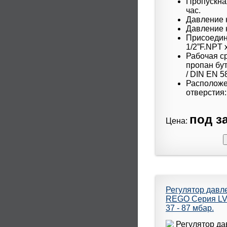
Пропускная
час.
Давление н
Давление н
Присоедин
1/2”F.NPT x
Рабочая с
пропан бут
/ DIN EN 5
Расположе
отверстия:
под за
Цена:
Регулятор давл
REGO Серия LV40
37 - 87 мбар.