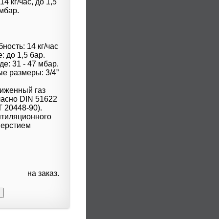
ность: 14 кг/час
 до 1,5 бар.
е: 31 - 47 мбар.
е размеры: 3/4”
жиженный газ
ласно DIN 51622
Т 20448-90).
нтиляционного
верстием
на заказ.