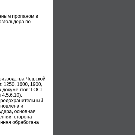
енным пропаном в
азгольдера по
оизводства Чешской
 1250, 1600, 1900,
х документов: ГОСТ
4,5,6,10),
(предохранительный
ановлена и
ьдера, основная
енняя сторона
енняя обработана