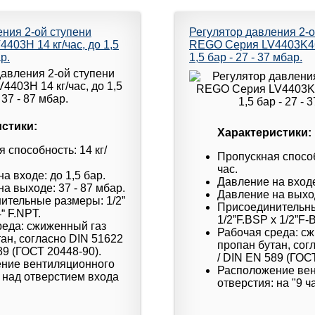
ения 2-ой ступени
Регулятор давления 2-о
03H 14 кг/час, до 1,5
REGO Серия LV4403K46 
р.
1,5 бар - 27 - 37 мбар.
стики:
Характеристики:
 способность: 14 кг/
Пропускная способ
час.
а входе: до 1,5 бар.
Давление на входе
а выходе: 37 - 87 мбар.
Давление на выход
ительные размеры: 1/2”
Присоединительн
“ F.NPT.
1/2”F.BSP x 1/2”F-
реда: сжиженный газ
Рабочая среда: с
ан, согласно DIN 51622
пропан бутан, сог
89 (ГОСТ 20448-90).
/ DIN EN 589 (ГОС
ние вентиляционного
Расположение ве
 над отверстием входа
отверстия: на "9 ч