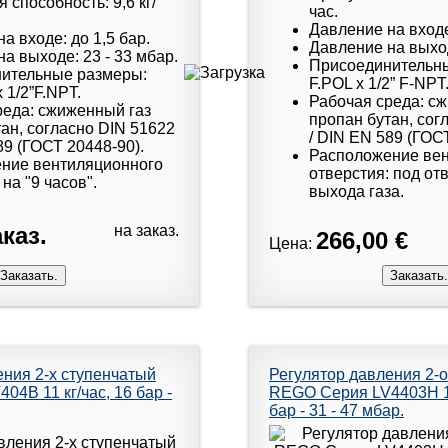
 способность: 9,6 кг/
час.
Давление на входе
а входе: до 1,5 бар.
Давление на выход
а выходе: 23 - 33 мбар.
Присоединительн
ительные размеры:
F.POL x 1/2” F-NPT
 1/2”F.NPT.
Рабочая среда: с
реда: сжиженный газ
пропан бутан, сог
ан, согласно DIN 51622
/ DIN EN 589 (ГОС
89 (ГОСТ 20448-90).
Расположение ве
ние вентиляционного
отверстия: под от
 на "9 часов".
выхода газа.
каз.
на заказ.
266,00 €
Цена:
ения 2-х ступенчатый
Регулятор давления 2-о
4B 11 кг/час, 16 бар -
REGO Серия LV4403H 14 
бар - 31 - 47 мбар.