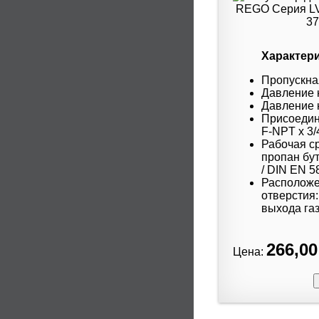
Характери
Пропускная
Давление н
Давление н
Присоедин
F-NPT x 3/
Рабочая с
пропан бут
/ DIN EN 5
Расположе
отверстия:
выхода газ
266,00
Цена: