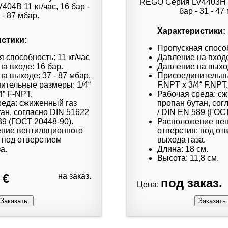
Характеристики:
стики:
Пропускная способ
 способность: 11 кг/час
Давление на входе:
а входе: 16 бар.
Давление на выход
а выходе: 37 - 87 мбар.
Присоединительны
ительные размеры: 1/4“
F.NPT x 3/4“ F.NPT.
4” F-NPT.
Рабочая среда: с
реда: сжиженный газ
пропан бутан, сог
ан, согласно DIN 51622
/ DIN EN 589 (ГОС
89 (ГОСТ 20448-90).
Расположение ве
ние вентиляционного
отверстия: под от
 под отверстием
выхода газа.
а.
Длина: 18 см.
Высота: 11,8 см.
 €
на заказ.
под заказ.
Цена: