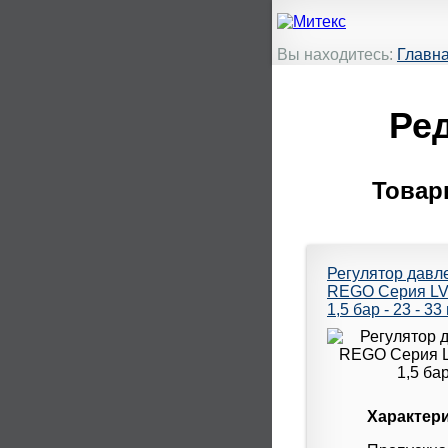
Вы находитесь:
Главн
Ред
Товар
Регулятор давл
REGO Серия LV3
1,5 бар - 23 - 33
Характери