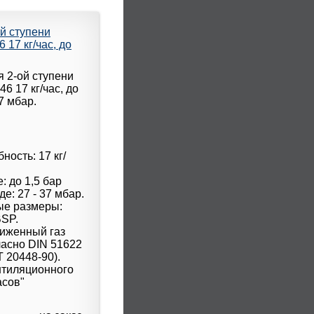
й ступени
17 кг/час, до
ность: 17 кг/
: до 1,5 бар
е: 27 - 37 мбар.
ые размеры:
BSP.
жиженный газ
ласно DIN 51622
Т 20448-90).
нтиляционного
асов"