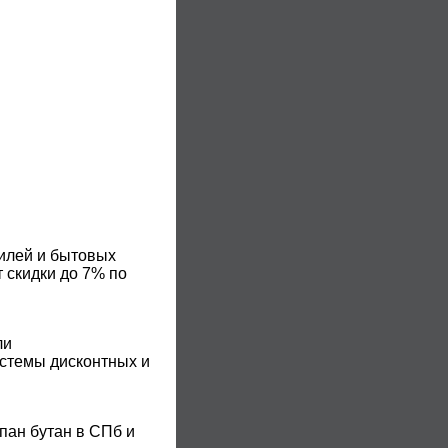
билей и бытовых
 скидки до 7% по
ли
истемы дисконтных и
пан бутан в СПб и