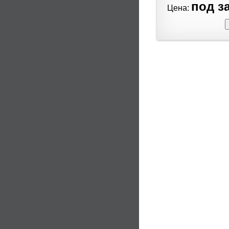
под за
Цена: