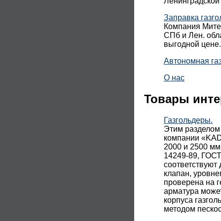
Ленинградской 
Заправка газго
Компания Митек
СПб и Лен. обл
выгодной цене.
Автономная га
О нас
Товары инте
Газгольдеры.
Этим разделом
компании «KADA
2000 и 2500 мм
14249-89, ГОСТ
соответствуют 
клапан, уровне
проверена на г
арматура може
корпуса газгол
методом песко