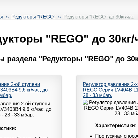
»
»
ая
Редукторы "REGO"
Редукторы "REGO" до 30кг/час
укторы "REGO" до 30кг/
ы раздела "Редукторы "REGO" до 30кг
ения 2-ой ступени
Регулятор давления 2-
403B4 9,6 кг/час, до
REGO Серия LV404B 11 к
 мбар.
28 - 33 мбар.
Характеристики:
стики:
Пропускная способ