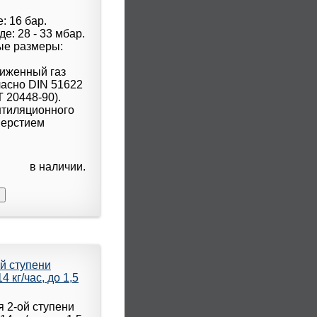
: 16 бар.
е: 28 - 33 мбар.
ые размеры:
.
жиженный газ
ласно DIN 51622
Т 20448-90).
нтиляционного
верстием
в наличии.
й ступени
кг/час, до 1,5