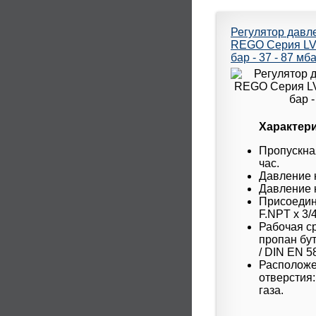
Регулятор давл
REGO Серия LV44
бар - 37 - 87 мба
Характери
Пропускная
час.
Давление н
Давление н
Присоедин
F.NPT x 3/4
Рабочая с
пропан бут
/ DIN EN 5
Расположе
отверстия:
газа.