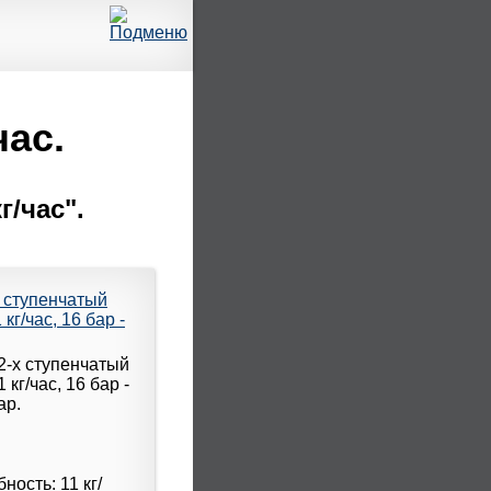
час.
/час".
х ступенчатый
г/час, 16 бар -
ность: 11 кг/