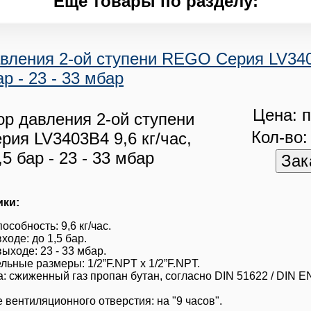
Еще товары по разделу:
вления 2-ой ступени REGO Серия LV3403
ар - 23 - 33 мбар
Цена: п
Кол-во:
ики:
особность: 9,6 кг/час.
ходе: до 1,5 бар.
ыходе: 23 - 33 мбар.
ьные размеры: 1/2”F.NPT x 1/2”F.NPT.
: сжиженный газ пропан бутан, согласно DIN 51622 / DIN E
вентиляционного отверстия: на "9 часов".