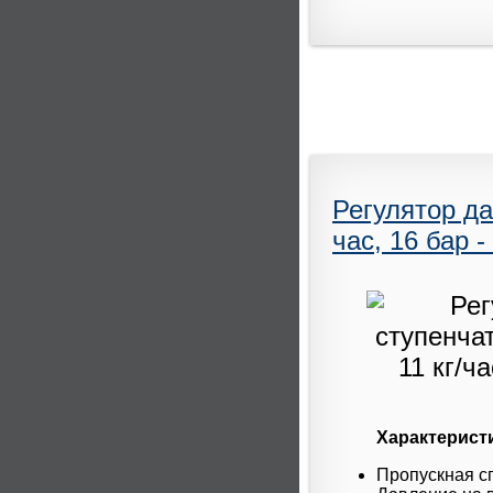
Регулятор д
час, 16 бар -
Характерист
Пропускная сп