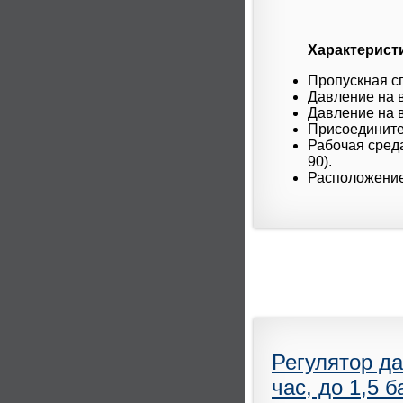
Характерист
Пропускная сп
Давление на в
Давление на в
Присоединител
Рабочая среда
90).
Расположение
Регулятор д
час, до 1,5 б