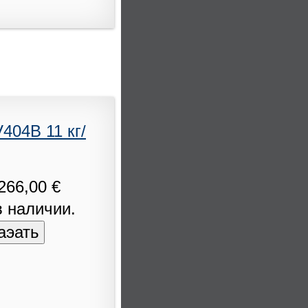
404B 11 кг/
266,00 €
в наличии.