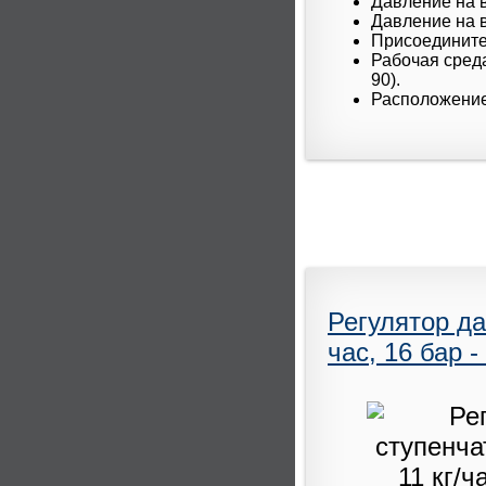
Давление на в
Давление на в
Присоединител
Рабочая среда
90).
Расположение
Регулятор д
час, 16 бар -