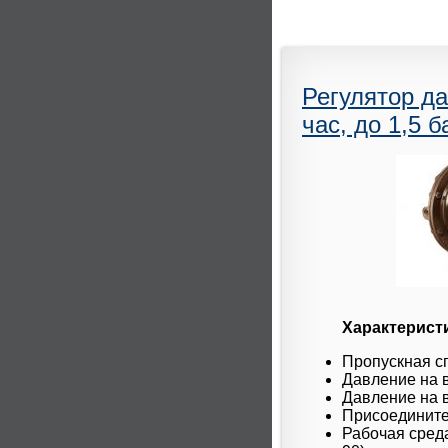
Регулятор д
час, до 1,5 б
Характерист
Пропускная сп
Давление на в
Давление на в
Присоединител
Рабочая среда