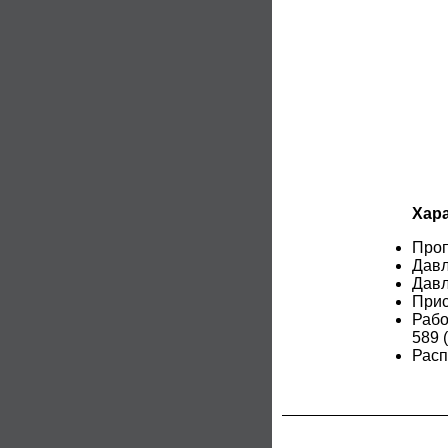
Хара
Проп
Давл
Давл
Прис
Рабо
589 
Расп