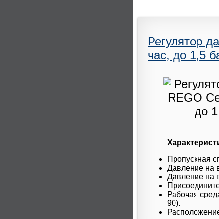
Регулятор да
час, до 1,5 б
Характерист
Пропускная сп
Давление на в
Давление на в
Присоединител
Рабочая среда
90).
Расположение 