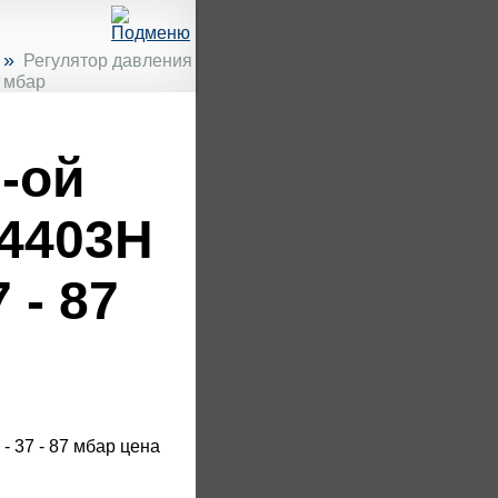
»
Регулятор давления
7 мбар
-ой
4403H
7 - 87