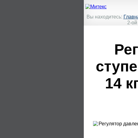
Вы находитесь:
Главн
2-ой
Ре
ступ
14 кг