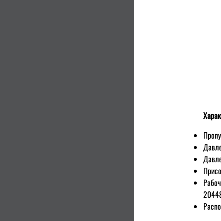
Харак
Пропу
Давле
Давле
Присо
Рабоч
20448
Распо