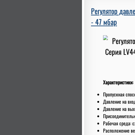
Регулятор давле
- 47 мбар
Характеристики:
Пропускная спосо
Давление на вход
Давление на выхо
Присоединительны
Рабочая среда: с
Расположение ве