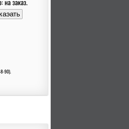
: на заказ.
8-90).