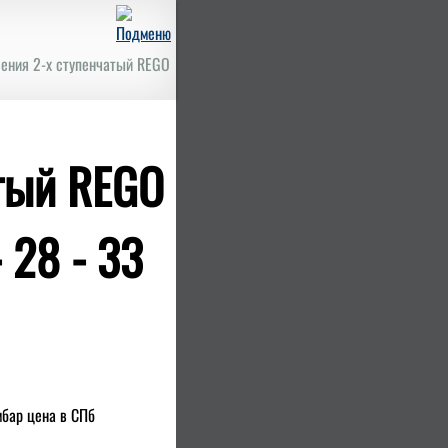
ления 2-х ступенчатый REGO
атый REGO
 28 - 33