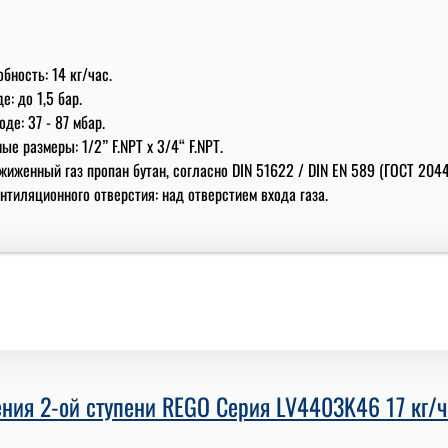
бность: 14 кг/час.
е: до 1,5 бар.
де: 37 - 87 мбар.
е размеры: 1/2” F.NPT x 3/4“ F.NPT.
жиженный газ пропан бутан, согласно DIN 51622 / DIN EN 589 (ГОСТ 2044
тиляционного отверстия: над отверстием входа газа.
ния 2-ой ступени REGO Серия LV4403K46 17 кг/час