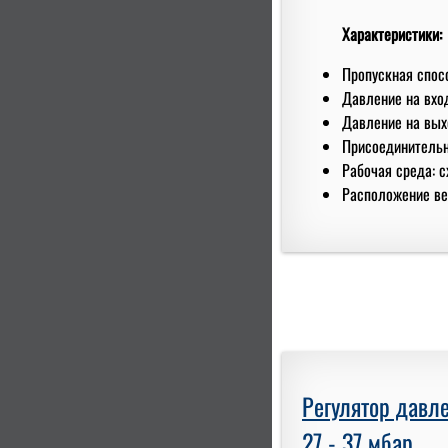
Характеристики:
Пропускная спосо
Давление на вход
Давление на выхо
Присоединительны
Рабочая среда: с
Расположение вен
Регулятор давле
27 - 37 мбар