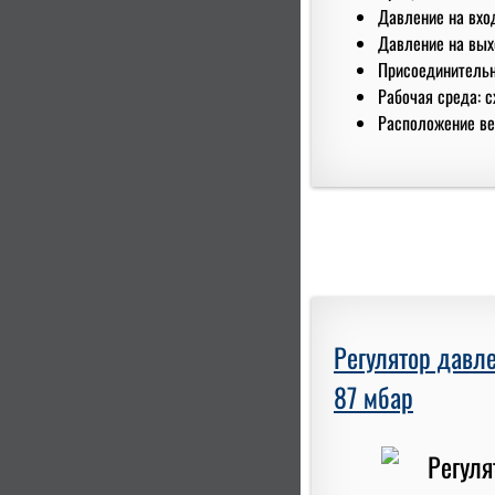
Давление на вход
Давление на выхо
Присоединительны
Рабочая среда: с
Расположение вен
Регулятор давле
87 мбар