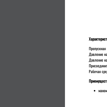
Характерист
Пропускная 
Давление на
Давление на
Присоединит
Рабочая сре
Приемущест
маном