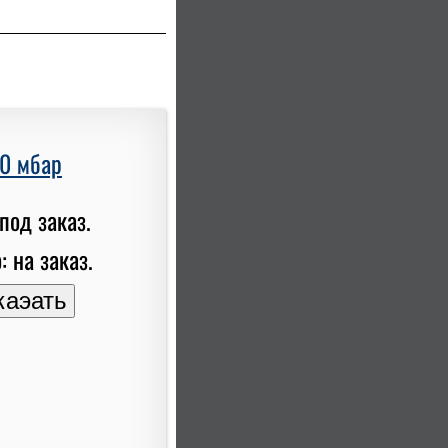
00 мбар
под заказ.
: на заказ.