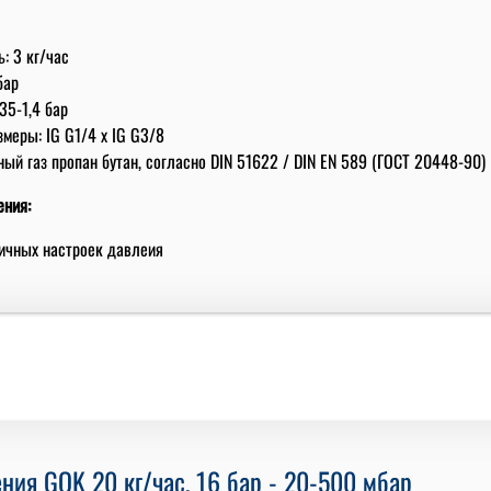
: 3 кг/час
бар
35-1,4 бар
меры: IG G1/4 x IG G3/8
ый газ пропан бутан, согласно DIN 51622 / DIN EN 589 (ГОСТ 20448-90)
ения:
личных настроек давлеия
ния GOK 20 кг/час, 16 бар - 20-500 мбар