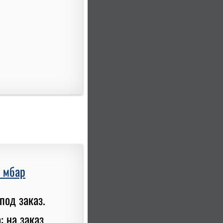
0 мбар
под заказ.
: на заказ.