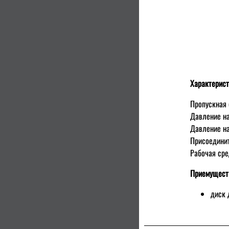
Характерист
Пропускная 
Давление на
Давление на
Присоедини
Рабочая сре
Приемущест
диск 