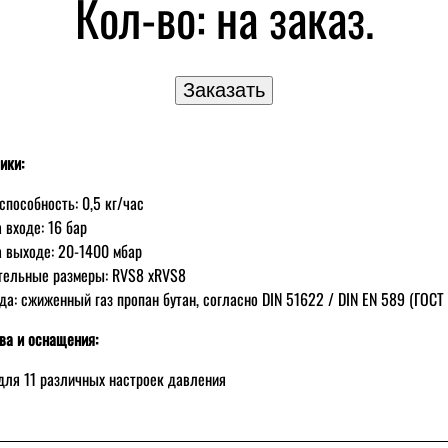
Кол-во:
на заказ.
ики:
способность: 0,5 кг/час
 входе: 16 бар
 выходе: 20-1400 мбар
тельные размеры: RVS8 xRVS8
да: сжиженный газ пропан бутан, согласно DIN 51622 / DIN EN 589 (ГОСТ
ва и оснащения:
для 11 различных настроек давления