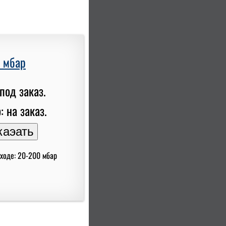
0 мбар
под заказ.
: на заказ.
ыходе: 20-200 мбар