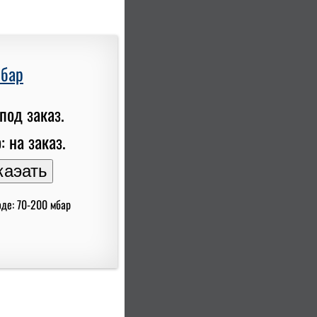
мбар
под заказ.
: на заказ.
оде: 70-200 мбар