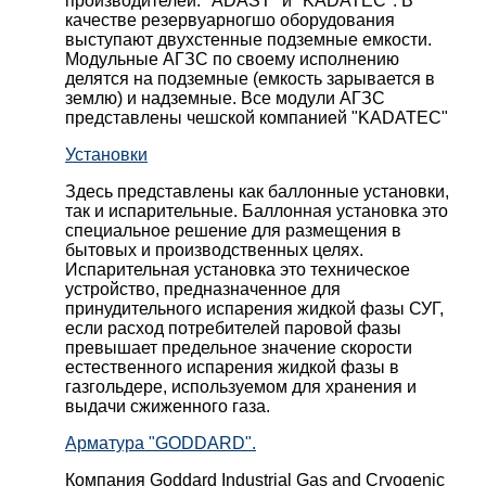
производителей: "ADAST" и "KADATEC". В
качестве резервуарногшо оборудования
выступают двухстенные подземные емкости.
Модульные АГЗС по своему исполнению
делятся на подземные (емкость зарывается в
землю) и надземные. Все модули АГЗС
представлены чешской компанией "KADATEC"
Установки
Здесь представлены как баллонные установки,
так и испарительные. Баллонная установка это
специальное решение для размещения в
бытовых и производственных целях.
Испарительная установка это техническое
устройство, предназначенное для
принудительного испарения жидкой фазы СУГ,
если расход потребителей паровой фазы
превышает предельное значение скорости
естественного испарения жидкой фазы в
газгольдере, используемом для хранения и
выдачи сжиженного газа.
Арматура "GODDARD".
Компания Goddard Industrial Gas and Cryogenic