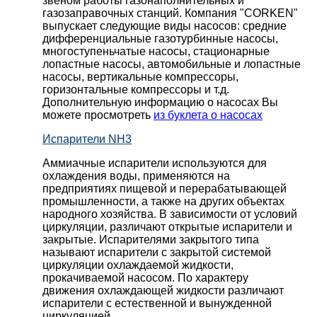
звеном работы газонаполнительных и
газозаправочных станций. Компания "CORKEN"
выпускает следующие виды насосов: cредние
дифференциальные газотурбинные насосы,
многоступеньчатые насосы, стационарные
лопастные насосы, автомобильные и лопaстные
насосы, вертикальные компрессоры,
горизонтальные компрессоры и т.д.
Дополнительную информацию о насосах Вы
можете просмотреть
из буклета о насосах
Испарители NH3
Аммиачные испарители используются для
охлаждения воды, применяются на
предприятиях пищевой и перерабатывающей
промышленности, а также на других объектах
народного хозяйства. В зависимости от условий
циркуляции, различают открытые испарители и
закрытые. Испарителями закрытого типа
называют испарители с закрытой системой
циркуляции охлаждаемой жидкости,
прокачиваемой насосом. По характеру
движения охлаждающей жидкости различают
испарители с естественной и вынужденной
циркуляцией.