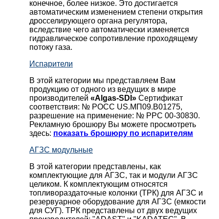
конечное, более низкое. Это достигается
автоматическим изменением степени открытия
дросселирующего органа регулятора,
вследствие чего автоматически изменяется
гидравлическое сопротивление проходящему
потоку газа.
Испарители
В этой категории мы представляем Вам
продукцию от одного из ведущих в мире
производителей
«Algas-SDI»
Сертификат
соответствия: № РОСС US.МП09.В01275,
разрешение на применение: № РРС 00-30830.
Рекламную брошюру Вы можете просмотреть
здесь:
показать брошюру по испарителям
АГЗС модульные
В этой категории представлены, как
комплектующие для АГЗС, так и модули АГЗС
целиком. К комплектующим относятся
топливораздаточные колонки (ТРК) для АГЗС и
резервуарное оборудование для АГЗС (емкости
для СУГ). ТРК представлены от двух ведущих