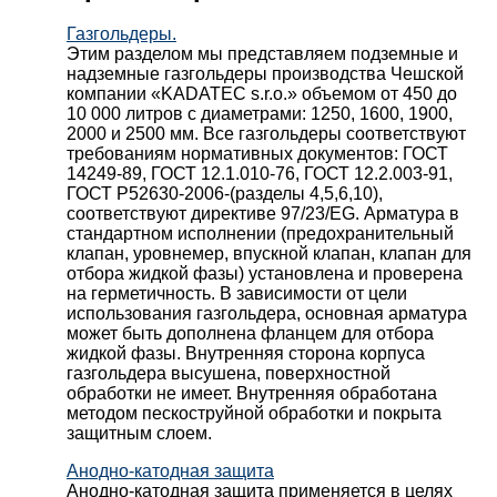
Газгольдеры.
Этим разделом мы представляем подземные и
надземные газгольдеры производства Чешской
компании «KADATEC s.r.o.» объемом от 450 до
10 000 литров с диаметрами: 1250, 1600, 1900,
2000 и 2500 мм. Все газгольдеры соответствуют
требованиям нормативных документов: ГОСТ
14249-89, ГОСТ 12.1.010-76, ГОСТ 12.2.003-91,
ГОСТ Р52630-2006-(разделы 4,5,6,10),
соответствуют директиве 97/23/EG. Арматура в
стандартном исполнении (предохранительный
клапан, уровнемер, впускной клапан, клапан для
отбора жидкой фазы) установлена и проверена
на герметичность. В зависимости от цели
использования газгольдера, основная арматура
может быть дополнена фланцем для отбора
жидкой фазы. Внутренняя сторона корпуса
газгольдера высушена, поверхностной
обработки не имеет. Внутренняя обработана
методом пескоструйной обработки и покрыта
защитным слоем.
Анодно-катодная защита
Анодно-катодная защита применяется в целях