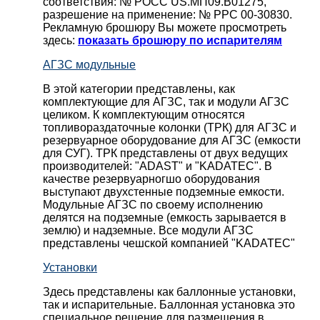
соответствия: № РОСС US.МП09.В01275,
разрешение на применение: № РРС 00-30830.
Рекламную брошюру Вы можете просмотреть
здесь:
показать брошюру по испарителям
АГЗС модульные
В этой категории представлены, как
комплектующие для АГЗС, так и модули АГЗС
целиком. К комплектующим относятся
топливораздаточные колонки (ТРК) для АГЗС и
резервуарное оборудование для АГЗС (емкости
для СУГ). ТРК представлены от двух ведущих
производителей: "ADAST" и "KADATEC". В
качестве резервуарногшо оборудования
выступают двухстенные подземные емкости.
Модульные АГЗС по своему исполнению
делятся на подземные (емкость зарывается в
землю) и надземные. Все модули АГЗС
представлены чешской компанией "KADATEC"
Установки
Здесь представлены как баллонные установки,
так и испарительные. Баллонная установка это
специальное решение для размещения в