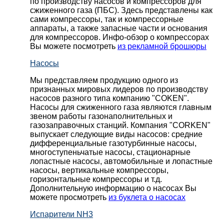
по производству насосов и компрессоров для
сжиженного газа (ПБС). Здесь представлены как
сами компрессоры, так и компрессорные
аппараты, а также запасные части и основания
для компрессоров. Инфо-обзор о компрессорах
Вы можете посмотреть
из рекламной брошюры
Насосы
Мы представляем продукцию одного из
признанных мировых лидеров по производству
насосов разного типа компанию "COKEN".
Насосы для сжиженного газа являются главным
звеном работы газонаполнительных и
газозаправочных станций. Компания "CORKEN"
выпускает следующие виды насосов: cредние
дифференциальные газотурбинные насосы,
многоступеньчатые насосы, стационарные
лопастные насосы, автомобильные и лопaстные
насосы, вертикальные компрессоры,
горизонтальные компрессоры и т.д.
Дополнительную информацию о насосах Вы
можете просмотреть
из буклета о насосах
Испарители NH3