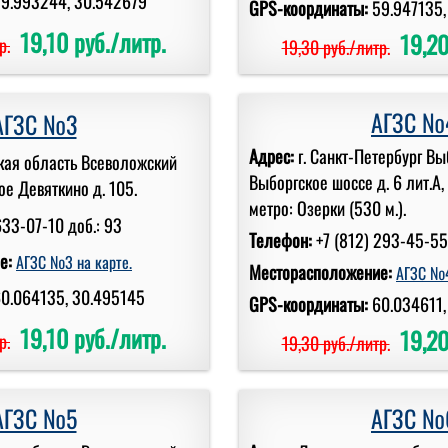
9.993244, 30.542679
GPS-координаты:
59.947135,
19,10 руб./литр.
19,20
р.
19,30 руб./литр.
АГЗС №
АГЗС №3
Адрес:
г. Санкт-Петербург В
кая область Всеволожский
Выборгское шоссе д. 6 лит.А,
е Девяткино д. 105.
метро: Озерки (530 м.).
633-07-10 доб.: 93
Телефон:
+7 (812) 293-45-55
е:
АГЗС №3 на карте.
Месторасположение:
АГЗС №4
0.064135, 30.495145
GPS-координаты:
60.034611,
19,10 руб./литр.
19,20
р.
19,30 руб./литр.
АГЗС №5
АГЗС №