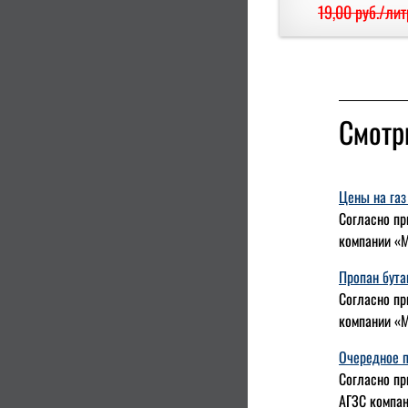
19,00 руб./лит
Смотр
Цены на газ
Согласно пр
компании «М
Пропан бута
Согласно пр
компании «М
Очередное п
Согласно пр
АГЗС компан