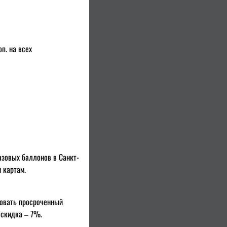
п. на всех
азовых баллонов в Санкт-
 картам.
вовать просроченный
 скидка – 7%.