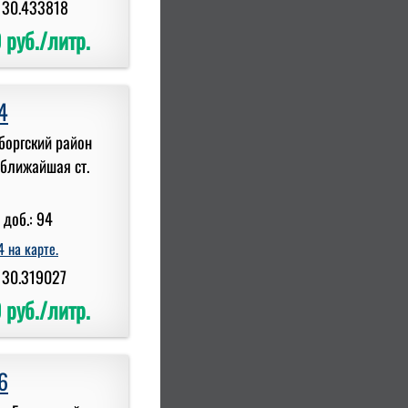
 30.433818
 руб./литр.
4
ыборгский район
 ближайшая ст.
 доб.: 94
 на карте.
 30.319027
 руб./литр.
6