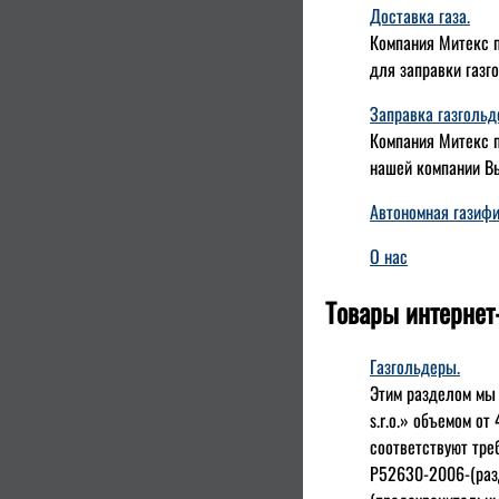
Доставка газа.
Компания Митекс п
для заправки газг
Заправка газгольд
Компания Митекс п
нашей компании Вы
Автономная газиф
О нас
Товары интернет
Газгольдеры.
Этим разделом мы
s.r.o.» объемом от
соответствуют тре
Р52630-2006-(разд