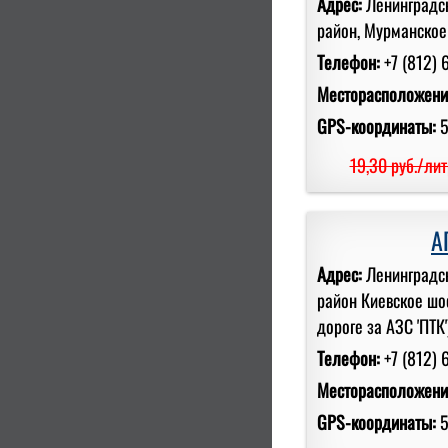
Адрес:
Ленинградс
район, Мурманское
Телефон:
+7 (812) 
Месторасположени
GPS-координаты:
5
19,30 руб./лит
А
Адрес:
Ленинградск
район Киевское шо
дороге за АЗС 'ПТК'
Телефон:
+7 (812) 
Месторасположени
GPS-координаты:
5