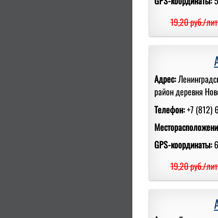
GPS-координаты:
5
19,20 руб./лит
Адрес:
Ленинградс
район деревня Ново
Телефон:
+7 (812) 
Месторасположени
GPS-координаты:
6
19,20 руб./лит