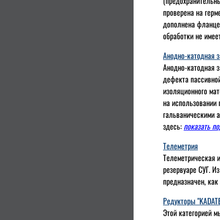
(предохранительны
проверена на герм
дополнена фланцем
обработки не имее
Анодно-катодная 
Анодно-катодная з
дефекта пассивной
изоляционного мат
на использовании 
гальваническими а
здесь:
показать п
Телеметрия
Телеметрическая и
резервуаре СУГ. И
предназначен, как
Редукторы "KADATEC
Этой категорией м