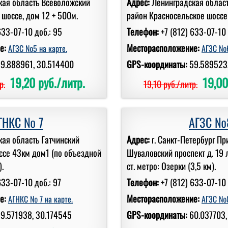
кая область Всеволожский
Адрес:
Ленинградская област
 шоссе, дом 12 + 500м.
район Красносельское шоссе 
633-07-10 доб.: 95
Телефон:
+7 (812) 633-07-10 
е:
Месторасположение:
АГЗС №5 на карте.
АГЗС №6
9.888961, 30.514400
GPS-координаты:
59.589523
19,20 руб./литр.
19,00
р.
19,10 руб./литр.
ГНКС № 7
АГЗС №
ая область Гатчинский
Адрес:
г. Санкт-Петербург П
ссе 43км дом1 (по объездной
Шуваловский проспект д. 19 
).
ст. метро: Озерки (3,5 км).
633-07-10 доб.: 97
Телефон:
+7 (812) 633-07-10 
е:
Месторасположение:
АГНКС № 7 на карте.
АГЗС №8
9.571938, 30.174545
GPS-координаты:
60.037703,