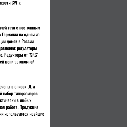
мкости СУГ к
чей газа с постоянным
 Германии на одном из
ции домов в России
давления: регуляторы
е. Редукторы от "SRG"
ей цепи автономной
ючены в список UL и
й набор типоразмеров
актически в любых
ная работа. Продукция
нии используются новйшие