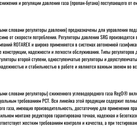
снижения и регуляции давления газа (пропан-бутана) поступающего от е
ыми словами регуляторы давления) предназначены для управления пода
симо от скорости потребления. Регуляторы давления SRG производятся в
мпаний ROTAREX и широко применяются в системах автономной газифика
е конструкции, надежности и легкости обслуживания. Типы регуляторов 
егуляторы второй ступени, одноступенчатые регуляторы и двухступенчаты
адежностью и стабильностью в работе и являются важным звеном во вс
ыми словами регуляторы) сжиженного углеводородного газа RegO® вкл
уальным требованиям РСТ. Вся линейка этой продукции содержит полны
го газа, имеющих производительность, достаточную для применения пр
вильном монтаже редукторов гарантирована точная, надежная и безотказ
ответствует жестким требованиям контроля и качества, а при тестирова