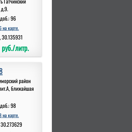
ь Гатчинский
д.9.
доб.: 96
 на карте.
, 30.135931
 руб./литр.
8
риморский район
лит.А, ближайшая
доб.: 98
 на карте.
 30.273629