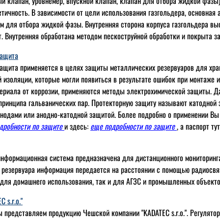
й клапан, уровнемер, впускной клапан, клапан для отбора жидкой фазы)
етичность. В зависимости от цели использования газгольдера, основная
 для отбора жидкой фазы. Внутренняя сторона корпуса газгольдера вы
т. Внутренняя обработана методом пескоструйной обработки и покрыта 
защита
ащита применяется в целях защиты металлических резервуаров для хран
 изоляции, которые могли появиться в результате ошибок при монтаже 
ериала от коррозии, применяются методы электрохимической защиты. Д
принципа гальванических пар. Протекторную защиту называют катодной 
нодами или анодно-катодной защитой. Более подробно о применении Вы
одробности по защите
и здесь:
еще подробности по защите
, а паспорт ту
нформационная система предназначена для дистанционного мониторинга
з резервуара информация передается на расстоянии с помощью радиосвя
 для домашнего использования, так и для АГЗС и промышленных объекто
 s.r.o."
ы представляем продукцию Чешской компании "KADATEC s.r.o.". Регулято