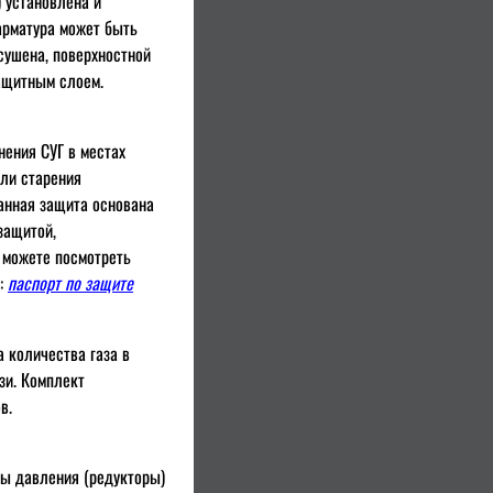
 установлена и
 арматура может быть
сушена, поверхностной
защитным слоем.
ения СУГ в местах
или старения
анная защита основана
защитой,
 можете посмотреть
т:
паспорт по защите
 количества газа в
зи. Комплект
в.
ры давления (редукторы)