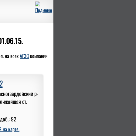
1.06.15.
оп. на всех
АГЗС
компании
2
асногвардейский р-
ближайшая ст.
доб.: 92
 на карте.