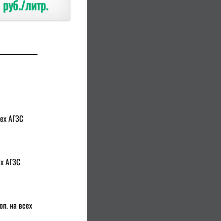
 руб./литр.
сех АГЗС
ех АГЗС
оп. на всех