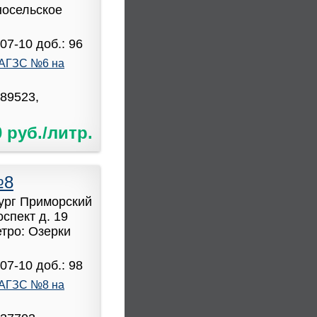
носельское
07-10 доб.: 96
АГЗС №6 на
589523,
0 руб./литр.
№8
бург Приморский
спект д. 19
етро: Озерки
07-10 доб.: 98
АГЗС №8 на