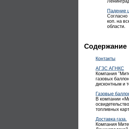
Ленинград
Падение 
Согласно 
коп. на в
области.
Содержание 
Контакты
АГЗС АГНКС
Компания "Мите
газовых баллон
дисконтным и 
Газовые балло
В компании «Ми
освидетельств
топливных карт
Доставка газа.
Компания Митек