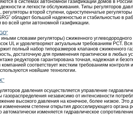
яются в системах автономной газификации домов в России
адежности и легкости обслуживания. Типы регуляторов дав
, регуляторы второй ступени, одноступенчатые регуляторы
SRG" обладют большой надежностью и стабильностью в раб
 во всей цепи автономной газификации.
EGO"
и иными словами регуляторы) сжиженного углеводородного
сок UL и удовлетворяют актуальным требованиям РСТ. Вся
ержит полный набор типоразмеров клапанов сжиженного га
ость, достаточную для применения практически в любых у
таже редукторов гарантирована точная, надежная и безотк
 компанией соответствует жестким требованиям контроля и 
используются новйшие технологии.
K"
уляторов давления осуществляется управление гидравли
 газораспределения независимо от интенсивности потребл
жение высокого давления на конечное, более низкое. Это 
м изменением степени открытия дросселирующего органа р
го автоматически изменяется гидравлическое сопротивлен