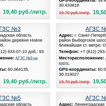
GPS-координаты:
59.
30.433818
19,40 руб./литр.
19,5
.
19,70 руб./литр.
ГЗС №3
АГЗС 
радская область
Адрес:
г. Санкт-Петер
район деревня Новое
район Выборгское шоссе
05.
ближайшая ст. метро: Оз
812) 633-07-10 доб.: 93
Телефон:
+7 (812) 293-
жение:
Месторасположение:
АГЗС №3 на
карте.
аты:
60.064135,
GPS-координаты:
60.
30.319027
19,40 руб./литр.
19,5
.
19,70 руб./литр.
ГЗС №5
АГЗС 
радская область
Адрес:
Ленинградская 