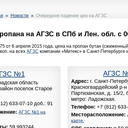
»
»
ая
Новости
Очередное падение цен на АГЗС
ропана на АГЗС в СПб и Лен. обл. с 06
5 от 6 апреля 2015 года, цена на пропан бутан (сжиженный г
коп. на всех
АГЗС
компании «Митекс» в Санкт-Петербурге 
АГЗС 
ГЗС №1
Адрес:
г. Санкт-Петерб
радская область
Красногвардейский р-н 
район поселок Старое
Партизанская, д. 15/2,
метро: Ладожская.
812) 633-07-10 доб.: 91
Телефон:
+7 (812) 633-
жение:
АГЗС №1 на
Месторасположение:
карте.
аты:
59.993244,