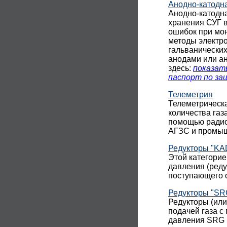
Анодно-катодн
Анодно-катодн
хранения СУГ в
ошибок при мон
методы электр
гальванических
анодами или а
здесь:
показат
паспорт по з
Телеметрия
Телеметрическ
количества газ
помощью радиос
АГЗС и промыш
Редукторы "KAD
Этой категорие
давления (реду
поступающего о
Редукторы "SR
Редукторы (ил
подачей газа с
давления SRG 