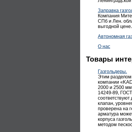
Ленинградской 
Заправка газго
Компания Митек
СПб и Лен. обл
выгодной цене.
Автономная га
О нас
Товары инте
Газгольдеры.
Этим разделом
компании «KADA
2000 и 2500 мм
14249-89, ГОСТ
соответствуют 
клапан, уровне
проверена на г
арматура може
корпуса газгол
методом песко