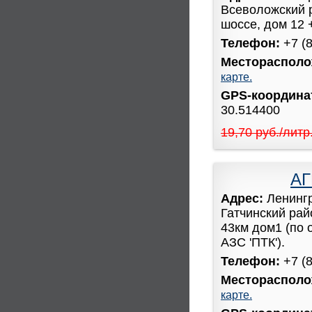
Всеволожский 
шоссе, дом 12 
Телефон:
+7 (
Месторасполо
карте.
GPS-координ
30.514400
19,70 руб./литр
АГ
Адрес:
Ленинг
Гатчинский рай
43км дом1 (по 
АЗС 'ПТК').
Телефон:
+7 (
Месторасполо
карте.