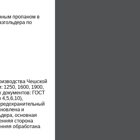
енным пропаном в
азгольдера по
оизводства Чешской
 1250, 1600, 1900,
х документов: ГОСТ
4,5,6,10),
(предохранительный
ановлена и
ьдера, основная
енняя сторона
енняя обработана