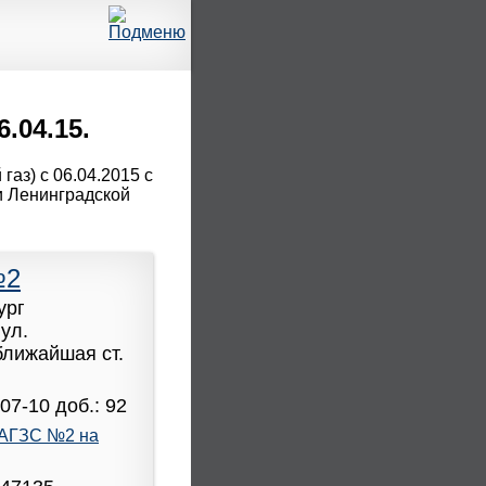
.04.15.
аз) с 06.04.2015 с
и Ленинградской
№2
ург
ул.
 ближайшая ст.
07-10 доб.: 92
АГЗС №2 на