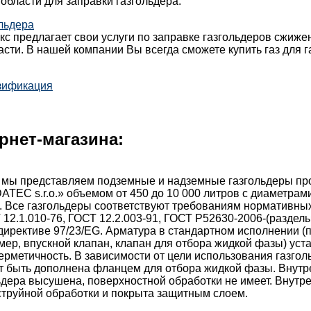
области для заправки газгольдера.
льдера
с предлагает свои услуги по заправке газгольдеров сжиж
асти. В нашей компании Вы всегда сможете купить газ для г
зификация
рнет-магазина:
 мы представляем подземные и надземные газгольдеры пр
TEC s.r.o.» объемом от 450 до 10 000 литров с диаметрами:
. Все газгольдеры соответствуют требованиям нормативны
 12.1.010-76, ГОСТ 12.2.003-91, ГОСТ Р52630-2006-(разделы 
директиве 97/23/EG. Арматура в стандартном исполнении 
мер, впускной клапан, клапан для отбора жидкой фазы) уст
ерметичность. В зависимости от цели использования газгол
т быть дополнена фланцем для отбора жидкой фазы. Внутр
ьдера высушена, поверхностной обработки не имеет. Внутр
струйной обработки и покрыта защитным слоем.