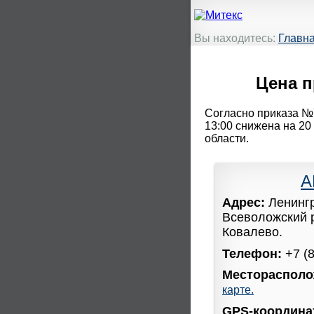
Вы находитесь:
Главн
Цена п
Согласно приказа №7
13:00 снижена на 20 
области.
А
Адрес:
Ленинг
Всеволожский 
Ковалево.
Телефон:
+7 (
Месторасполо
карте.
GPS-координ