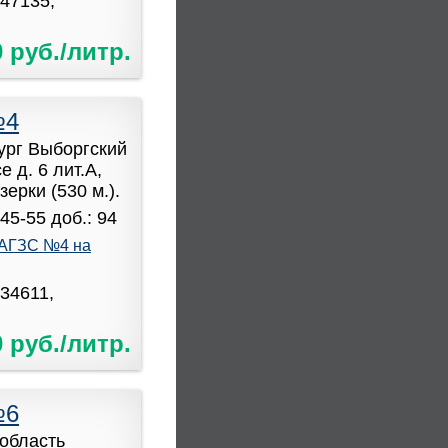
947135,
0 руб./литр.
№4
бург Выборгский
 д. 6 лит.А,
ерки (530 м.).
45-55 доб.: 94
АГЗС №4 на
034611,
0 руб./литр.
№6
область