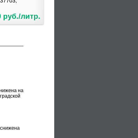
037703,
0 руб./литр.
снижена на
нградской
 снижена