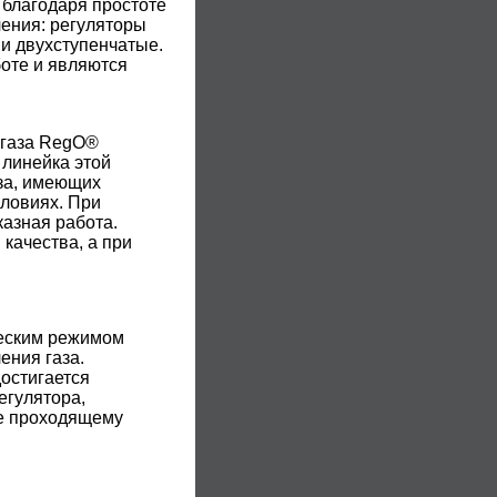
 благодаря простоте
ления: регуляторы
 и двухступенчатые.
оте и являются
 газа RegO®
 линейка этой
за, имеющих
словиях. При
азная работа.
качества, а при
ческим режимом
ения газа.
достигается
егулятора,
ие проходящему