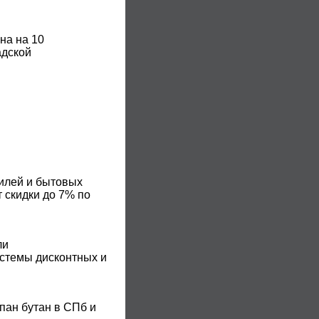
на на 10
адской
билей и бытовых
 скидки до 7% по
ли
истемы дисконтных и
пан бутан в СПб и