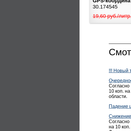
GPS-координ
30.174545
19,60 руб./литр
Смот
!!! Новый
Очередно
Согласно 
10 коп. н
области.
Падение ц
Снижение
Согласно 
на 10 коп