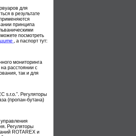
рвуаров для
ться в результате
 применяются
вании принципа
альваническими
 можете посмотреть
ащите
, а паспорт тут:
нного мониторинга
 на расстоянии с
вания, так и для
s.r.o.". Регуляторы
за (пропан-бутана)
 управления
ия. Регуляторы
мпаний ROTAREX и