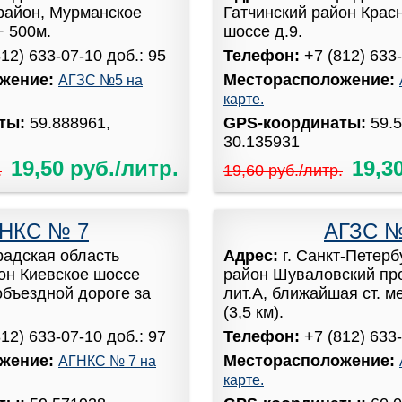
район, Мурманское
Гатчинский район Крас
+ 500м.
шоссе д.9.
812) 633-07-10 доб.: 95
Телефон:
+7 (812) 633-
жение:
Месторасположение:
АГЗС №5 на
карте.
аты:
59.888961,
GPS-координаты:
59.
30.135931
19,50 руб./литр.
19,3
.
19,60 руб./литр.
НКС № 7
АГЗС 
радская область
Адрес:
г. Санкт-Петер
он Киевское шоссе
район Шуваловский про
объездной дороге за
лит.А, ближайшая ст. м
(3,5 км).
812) 633-07-10 доб.: 97
Телефон:
+7 (812) 633-
жение:
Месторасположение:
АГНКС № 7 на
карте.