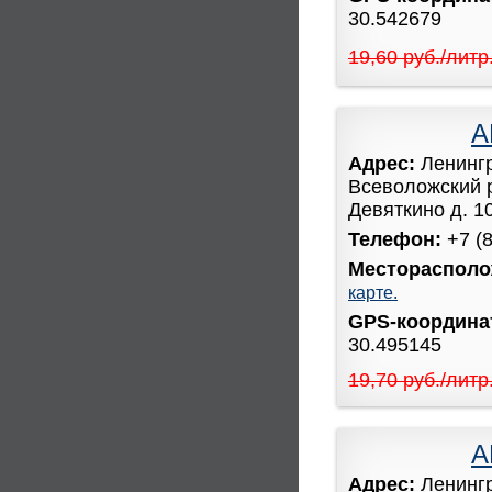
30.542679
19,60 руб./литр
А
Адрес:
Ленинг
Всеволожский 
Девяткино д. 1
Телефон:
+7 (
Месторасполо
карте.
GPS-координ
30.495145
19,70 руб./литр
А
Адрес:
Ленинг