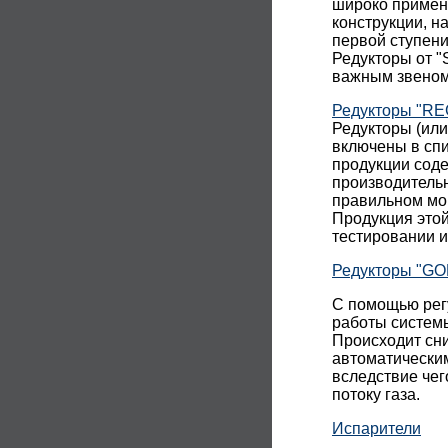
широко примен
конструкции, н
первой ступени
Редукторы от "
важным звеном
Редукторы "R
Редукторы (ил
включены в спи
продукции сод
производительн
правильном мон
Продукция этой
тестировании 
Редукторы "GO
С помощью рег
работы системы
Происходит сни
автоматически
вследствие че
потоку газа.
Испарители