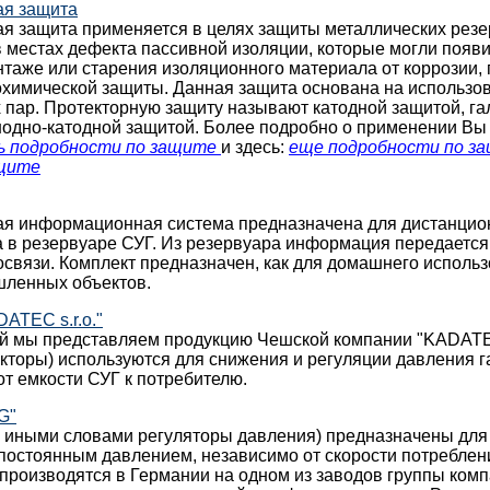
ая защита
ая защита применяется в целях защиты металлических резе
 местах дефекта пассивной изоляции, которые могли появи
таже или старения изоляционного материала от коррозии,
охимической защиты. Данная защита основана на использо
 пар. Протекторную защиту называют катодной защитой, г
нодно-катодной защитой. Более подробно о применении Вы
ь подробности по защите
и здесь:
еще подробности по з
ащите
ая информационная система предназначена для дистанцио
а в резервуаре СУГ. Из резервуара информация передается
вязи. Комплект предназначен, как для домашнего использо
ленных объектов.
ATEC s.r.o."
й мы представляем продукцию Чешской компании "KADATEC 
кторы) используются для снижения и регуляции давления га
т емкости СУГ к потребителю.
G"
и иными словами регуляторы давления) предназначены для
 постоянным давлением, независимо от скорости потреблен
производятся в Германии на одном из заводов группы ко