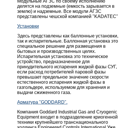
Модульные АГЗС по своему исполнению
делятся на подземные (емкость зарывается в
землю) и надземные. Все модули АГЗС
представлены чешской компанией "KADATEC"
Установки
Здесь представлены как баллонные установки,
так и испарительные. Баллонная установка это
специальное решение для размещения в
бытовых и производственных целях.
Испарительная установка это техническое
устройство, предназначенное для
принудительного испарения жидкой фазы СУГ,
если расход потребителей паровой фазы
превышает предельное значение скорости
естественного испарения жидкой фазы в
газгольдере, используемом для хранения и
выдачи сжиженного газа.
Арматура "GODDARD".
Компания Goddard Industrial Gas and Cryogenic
Equipment входит в подразделение криогенной
техники крупнейшего транснационального
холдинга Engineered Controls International.Уже