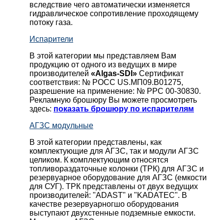
вследствие чего автоматически изменяется
гидравлическое сопротивление проходящему
потоку газа.
Испарители
В этой категории мы представляем Вам
продукцию от одного из ведущих в мире
производителей
«Algas-SDI»
Сертификат
соответствия: № РОСС US.МП09.В01275,
разрешение на применение: № РРС 00-30830.
Рекламную брошюру Вы можете просмотреть
здесь:
показать брошюру по испарителям
АГЗС модульные
В этой категории представлены, как
комплектующие для АГЗС, так и модули АГЗС
целиком. К комплектующим относятся
топливораздаточные колонки (ТРК) для АГЗС и
резервуарное оборудование для АГЗС (емкости
для СУГ). ТРК представлены от двух ведущих
производителей: "ADAST" и "KADATEC". В
качестве резервуарногшо оборудования
выступают двухстенные подземные емкости.