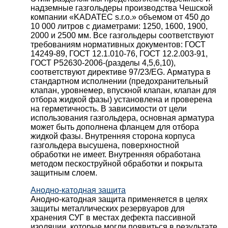
надземные газгольдеры производства Чешской
компании «KADATEC s.r.o.» объемом от 450 до
10 000 литров с диаметрами: 1250, 1600, 1900,
2000 и 2500 мм. Все газгольдеры соответствуют
требованиям нормативных документов: ГОСТ
14249-89, ГОСТ 12.1.010-76, ГОСТ 12.2.003-91,
ГОСТ Р52630-2006-(разделы 4,5,6,10),
соответствуют директиве 97/23/EG. Арматура в
стандартном исполнении (предохранительный
клапан, уровнемер, впускной клапан, клапан для
отбора жидкой фазы) установлена и проверена
на герметичность. В зависимости от цели
использования газгольдера, основная арматура
может быть дополнена фланцем для отбора
жидкой фазы. Внутренняя сторона корпуса
газгольдера высушена, поверхностной
обработки не имеет. Внутренняя обработана
методом пескоструйной обработки и покрыта
защитным слоем.
Анодно-катодная защита
Анодно-катодная защита применяется в целях
защиты металлических резервуаров для
хранения СУГ в местах дефекта пассивной
изоляции, которые могли появиться в результате