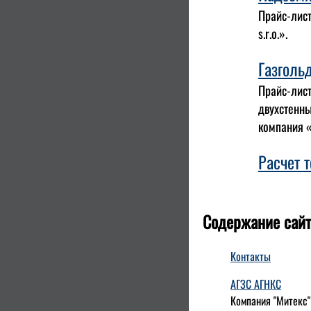
Прайс-лис
s.r.o.».
Газголь
Прайс-лист
двухстенны
компания «
Расчет т
Содержание сайт
Контакты
АГЗС АГНКС
Компания "Митекс"