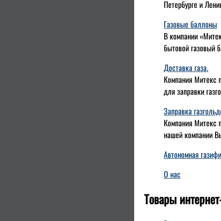
Петербурге и Лени
Газовые баллоны
В компании «Митек
бытовой газовый б
Доставка газа.
Компания Митекс п
для заправки газг
Заправка газгольд
Компания Митекс п
нашей компании Вы
Автономная газиф
О нас
Товары интернет