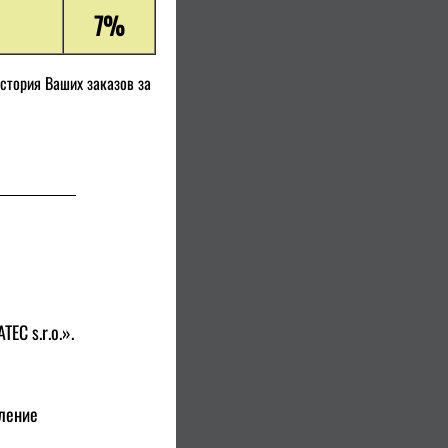
7%
стория Ваших заказов за
EC s.r.o.».
еление