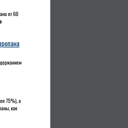
ана от 60
в
пропана
содержанием
ее 75%), а
заны, как