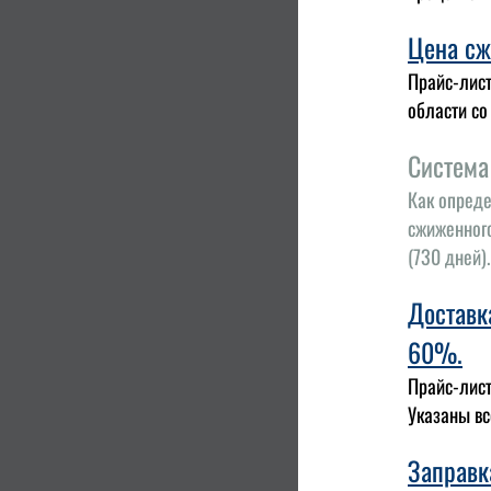
Цена сж
Прайс-лист
области со
Система
Как опреде
сжиженного
(730 дней).
Доставк
60%.
Прайс-лист
Указаны вс
Заправк