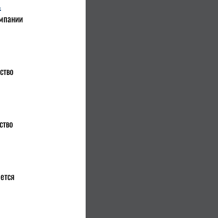
.
омпании
ство
ство
яется