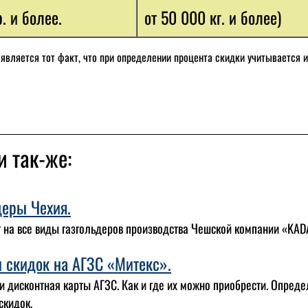
. и более.
от 50 000 кг. и более)
вляется тот факт, что при определении процента скидки учитывается и
и так-же:
деры Чехия.
 на все виды газгольдеров производства Чешской компании «KADAT
 скидок на АГЗС «Митекс».
и дисконтная карты АГЗС. Как и где их можно приобрести. Опред
скидок.