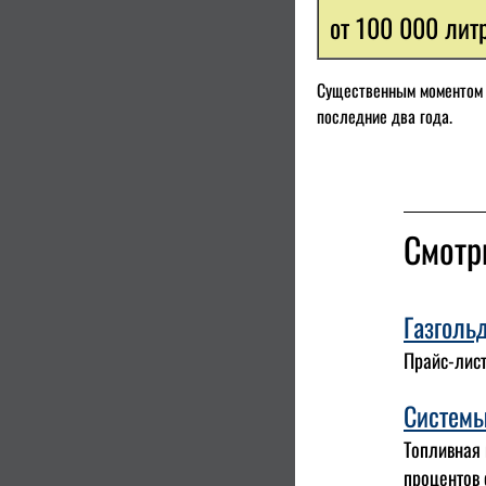
от 100 000 литр
Существенным моментом я
последние два года.
Смотр
Газголь
Прайс-лист
Системы
Топливная 
процентов 