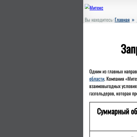
»
Вы находитесь:
Главная
Зап
Одним из главных напра
области
. Компания «Мите
взаимовыгодных условиях
газгольдеров, которая п
Суммарный об