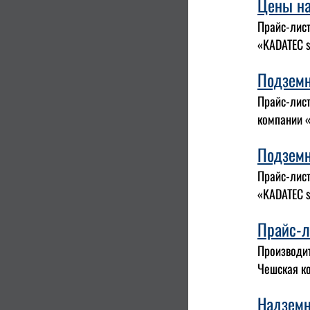
Цены на
Прайс-лист
«KADATEC s.
Подземн
Прайс-лист
компании «
Подземн
Прайс-лист
«KADATEC s.
Прайс-л
Производит
Чешская ко
Надземн