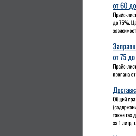
от 60 д
Прайс-лист
до 75%. Це
зависимост
Заправк
от 75 д
Прайс-лист
пропана от
Доставк
Общий прай
(содержани
также газ 
за 1 литр,