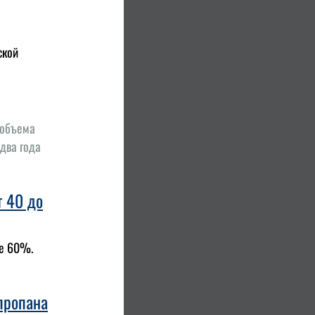
ской
 объема
 два года
т 40 до
ее 60%.
пропана