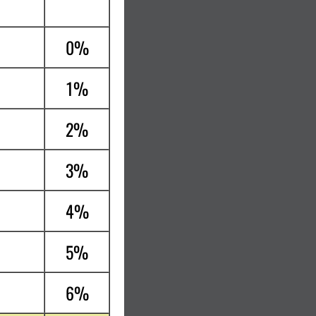
0%
1%
2%
3%
4%
5%
6%