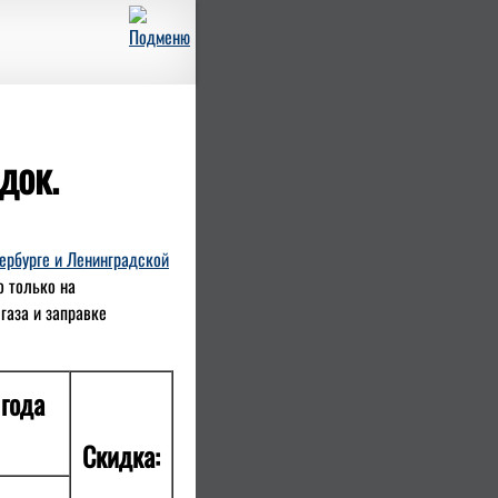
док.
тербурге и Ленинградской
о только на
газа и заправке
года
Скидка: