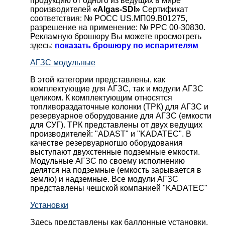
продукцию от одного из ведущих в мире
производителей
«Algas-SDI»
Сертификат
соответствия: № РОСС US.МП09.В01275,
разрешение на применение: № РРС 00-30830.
Рекламную брошюру Вы можете просмотреть
здесь:
показать брошюру по испарителям
АГЗС модульные
В этой категории представлены, как
комплектующие для АГЗС, так и модули АГЗС
целиком. К комплектующим относятся
топливораздаточные колонки (ТРК) для АГЗС и
резервуарное оборудование для АГЗС (емкости
для СУГ). ТРК представлены от двух ведущих
производителей: "ADAST" и "KADATEC". В
качестве резервуарногшо оборудования
выступают двухстенные подземные емкости.
Модульные АГЗС по своему исполнению
делятся на подземные (емкость зарывается в
землю) и надземные. Все модули АГЗС
представлены чешской компанией "KADATEC"
Установки
Здесь представлены как баллонные установки,