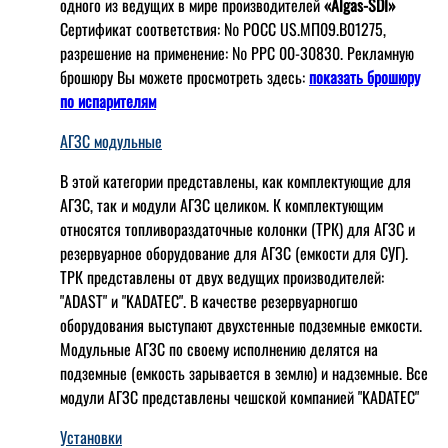
одного из ведущих в мире производителей
«Algas-SDI»
Сертификат соответствия: № РОСС US.МП09.В01275,
разрешение на применение: № РРС 00-30830. Рекламную
брошюру Вы можете просмотреть здесь:
показать брошюру
по испарителям
АГЗС модульные
В этой категории представлены, как комплектующие для
АГЗС, так и модули АГЗС целиком. К комплектующим
относятся топливораздаточные колонки (ТРК) для АГЗС и
резервуарное оборудование для АГЗС (емкости для СУГ).
ТРК представлены от двух ведущих производителей:
"ADAST" и "KADATEC". В качестве резервуарногшо
оборудования выступают двухстенные подземные емкости.
Модульные АГЗС по своему исполнению делятся на
подземные (емкость зарывается в землю) и надземные. Все
модули АГЗС представлены чешской компанией "KADATEC"
Установки