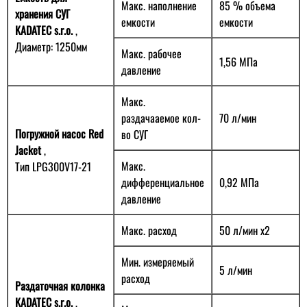
Макс. наполнение
85 % объема
хранения СУГ
емкости
емкости
KADATEC s.r.o.
,
Диаметр: 1250мм
Макс. рабочее
1,56 MПa
давление
Макс.
раздачааемое кол-
70 л/мин
Погружной насос Red
во СУГ
Jacket
,
Макс.
Тип LPG300V17-21
дифференциальное
0,92 MПa
давление
Макс. расход
50 л/мин х2
Мин. измеряемый
5 л/мин
расход
Раздаточная колонка
KADATEC s.r.o.
,