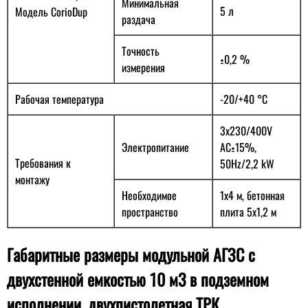
Минимальная
5 л
Модель CorioDup
раздача
Точность
±0,2 %
измерения
Рабочая температура
-20/+40 °C
3x230/400V
Электропитание
AC±15%,
Требования к
50Hz/2,2 kW
монтажу
Необходимое
1x4 м, бетонная
пространство
плита 5x1,2 м
Габаритные размеры модульной АГЗС с
двухстенной емкостью 10 м3 в подземном
исполнении, двухпистолетная ТРК