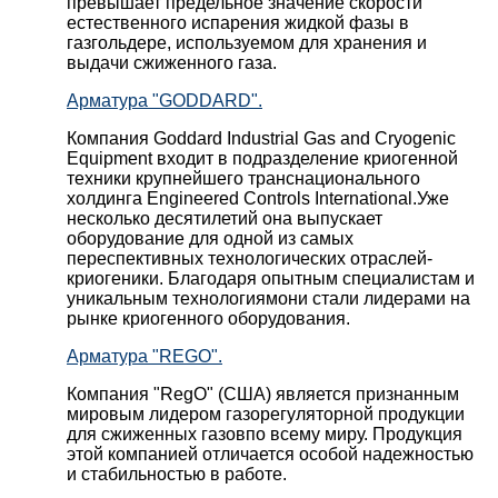
превышает предельное значение скорости
естественного испарения жидкой фазы в
газгольдере, используемом для хранения и
выдачи сжиженного газа.
Арматура "GODDARD".
Компания Goddard Industrial Gas and Cryogenic
Equipment входит в подразделение криогенной
техники крупнейшего транснационального
холдинга Engineered Controls International.Уже
несколько десятилетий она выпускает
оборудование для одной из самых
переспективных технологических отраслей-
криогеники. Благодаря опытным специалистам и
уникальным технологиямони стали лидерами на
рынке криогенного оборудования.
Арматура "REGO".
Компания "RegO" (США) является признанным
мировым лидером газорегуляторной продукции
для сжиженных газовпо всему миру. Продукция
этой компанией отличается особой надежностью
и стабильностью в работе.