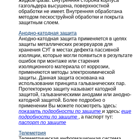
жидкой фазы. Внутренняя сторона корпуса
газгольдера высушена, поверхностной
обработки не имеет. Внутренняя обработана
методом пескоструйной обработки и покрыта
защитным слоем.
Анодно-катодная защита
Анодно-катодная защита применяется в целях
защиты металлических резервуаров для
хранения СУГ в местах дефекта пассивной
изоляции, которые могли появиться в результате
ошибок при монтаже или старения
изоляционного материала от коррозии,
применяются методы электрохимической
защиты. Данная защита основана на
использовании принципа гальванических пар.
Протекторную защиту называют катодной
защитой, гальваническими анодами или анодно-
катодной защитой. Более подробно о
применении Вы можете посмотреть здесь:
показать подробности по защите
и здесь:
еще
подробности по защите
, а паспорт тут:
паспорт по защите
Телеметрия
Телеметрическая информационная система