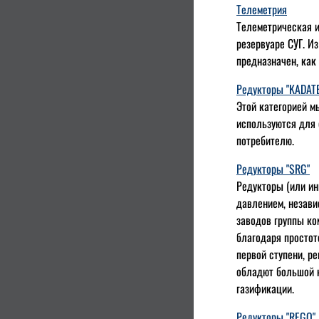
Телеметрия
Телеметрическая и
резервуаре СУГ. И
предназначен, как
Редукторы "KADATEC
Этой категорией м
используются для 
потребителю.
Редукторы "SRG"
Редукторы (или ин
давлением, незави
заводов группы ко
благодаря простот
первой ступени, р
обладют большой н
газификации.
Редукторы "REGO"