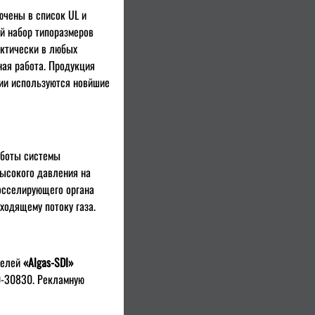
ючены в список UL и
й набор типоразмеров
актически в любых
ная работа. Продукция
нии используются новйшие
аботы системы
высокого давления на
росселирующего органа
ходящему потоку газа.
телей
«Algas-SDI»
0-30830. Рекламную