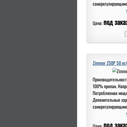
саморегулирующимся .
под заказ
Цена:
Zimmer Z50P 50 кг/
Производительность
100% пропан. Напря
Потребляемая мощно
Допонительные хар
саморегулирующимся .
под заказ
Цена: