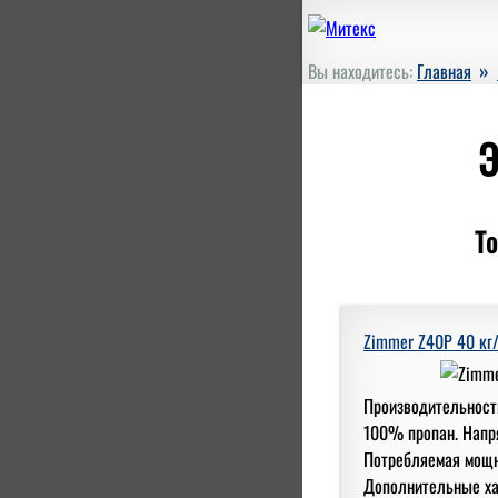
»
Вы находитесь:
Главная
Э
То
Zimmer Z40P 40 кг/
Производительность
100% пропан. Напря
Потребляемая мощн
Дополнительные ха