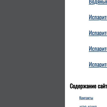
Водяные
Испарите
Испарит
Испарит
Испарит
Содержание сайт
Контакты