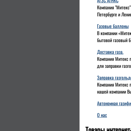
АГЗС АГНКС
Компания "Митекс"
Петербурге и Лени
Газовые баллоны
В компании «Митек
бытовой газовый б
Доставка газа.
Компания Митекс п
для заправки газг
Заправка газгольд
Компания Митекс п
нашей компании Вы
Автономная газиф
О нас
Товары интернет