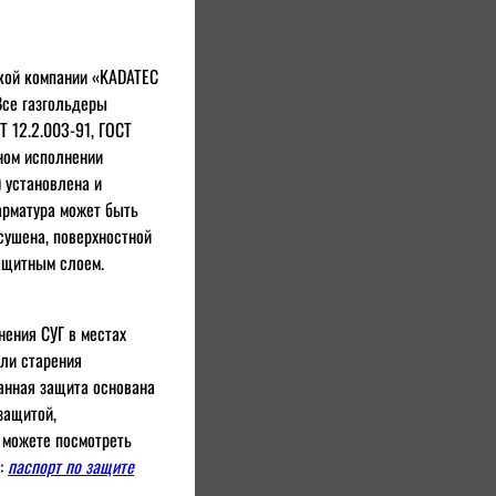
кой компании «KADATEC
 Все газгольдеры
Т 12.2.003-91, ГОСТ
тном исполнении
 установлена и
 арматура может быть
сушена, поверхностной
защитным слоем.
ения СУГ в местах
или старения
анная защита основана
защитой,
 можете посмотреть
т:
паспорт по защите