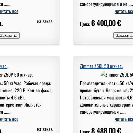
......
саморегулирующимся и не .....
читать все
читать вс
.
на заказ.
6 400,00 €
Цена:
час.
Zimmer Z50L 50 кг/час.
: 50 кг/час. Рабочая среда:
Производительность: 50 кг/ч
жение: 220 В. Кол-во фаз: 1.
пропан-бутан. Напряжение: 22
сть: 4,6 кВт.
Потребляемая мощность: 4,6 
актеристики: Является
Допонительные характеристи
......
саморегулирующимся .......
читать все
читать вс
.
на заказ.
8 488,00 €
Цена: