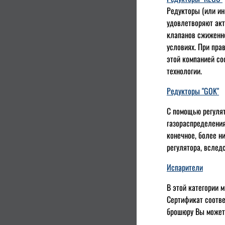
Редукторы (или ин
удовлетворяют акт
клапанов сжиженно
условиях. При пра
этой компанией со
технологии.
Редукторы "GOK"
С помощью регуля
газораспределения
конечное, более н
регулятора, вслед
Испарители
В этой категории 
Сертификат соотв
брошюру Вы может