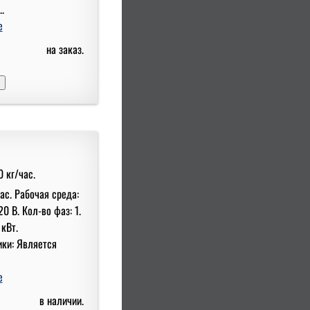
..
е
на заказ.
ас. Рабочая среда:
0 В. Кол-во фаз: 1.
кВт.
ки: Является
е
в наличии.