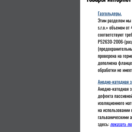
Газгольдеры.
Этим разделом мы
s.r.o.» объемом от
соответствуют тре
Р52630-2006-(разд
(предохранительны
проверена на герм
дополнена фланцем
обработки не имее
Анодно-катодная 
Анодно-катодная з
дефекта пассивной
изоляционного мат
на использовании 
гальваническими а
здесь:
показать п