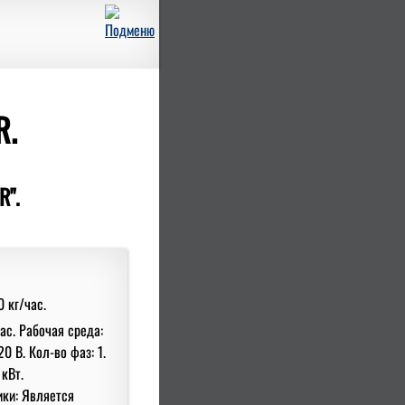
R.
R".
ас. Рабочая среда:
0 В. Кол-во фаз: 1.
кВт.
ки: Является