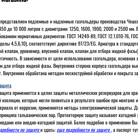
 представляем подземные и надземные газгольдеры производства Чешс
 450 до 10 000 литров с диаметрами: 1250, 1600, 1900, 2000 и 2500 мм.
бованиям нормативных документов: ГОСТ 14249-89, ГОСТ 12.1.010-76, ГОС
елы 4,5,6,10), соответствуют директиве 97/23/EG. Арматура в стандар
й клапан, уровнемер, впускной клапан, клапан для отбора жидкой фазы)
етичность. В зависимости от цели использования газгольдера, основная
 для отбора жидкой фазы. Внутренняя сторона корпуса газгольдера вы
т. Внутренняя обработана методом пескоструйной обработки и покрыта 
защита
ащита применяется в целях защиты металлических резервуаров для хран
 изоляции, которые могли появиться в результате ошибок при монтаже 
ериала от коррозии, применяются методы электрохимической защиты. Д
принципа гальванических пар. Протекторную защиту называют катодной 
нодами или анодно-катодной защитой. Более подробно о применении Вы
одробности по защите
и здесь:
еще подробности по защите
, а паспорт ту