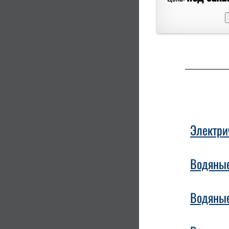
Электри
Водяные
Водяные