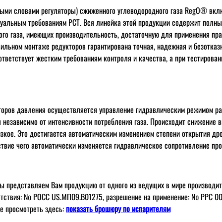
ыми словами регуляторы) сжиженного углеводородного газа RegO® вкл
уальным требованиям РСТ. Вся линейка этой продукции содержит полны
го газа, имеющих производительность, достаточную для применения пр
вильном монтаже редукторов гарантирована точная, надежная и безотказ
ответствует жестким требованиям контроля и качества, а при тестирова
торов давления осуществляется управление гидравлическим режимом р
 независимо от интенсивности потребления газа. Происходит снижение 
изкое. Это достигается автоматическим изменением степени открытия д
ствие чего автоматически изменяется гидравлическое сопротивление про
мы представляем Вам продукцию от одного из ведущих в мире производи
етствия: № РОСС US.МП09.В01275, разрешение на применение: № РРС 0
е просмотреть здесь:
показать брошюру по испарителям