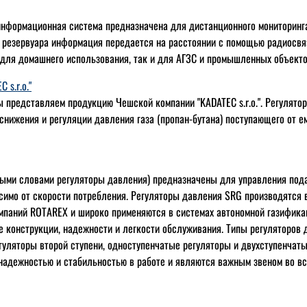
нформационная система предназначена для дистанционного мониторинга
з резервуара информация передается на расстоянии с помощью радиосвя
 для домашнего использования, так и для АГЗС и промышленных объекто
 s.r.o."
ы представляем продукцию Чешской компании "KADATEC s.r.o.". Регулято
снижения и регуляции давления газа (пропан-бутана) поступающего от е
ыми словами регуляторы давления) предназначены для управления пода
симо от скорости потребления. Регуляторы давления SRG производятся в
мпаний ROTAREX и широко применяются в системах автономной газифика
е конструкции, надежности и легкости обслуживания. Типы регуляторов 
егуляторы второй ступени, одноступенчатые регуляторы и двухступенчаты
адежностью и стабильностью в работе и являются важным звеном во вс