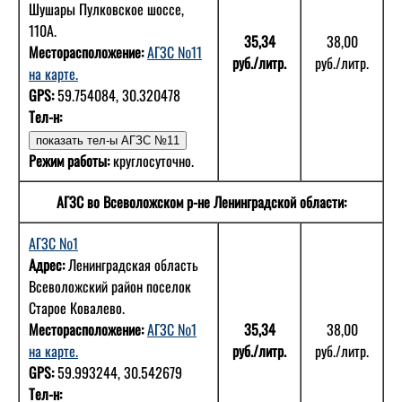
Шушары Пулковское шоссе,
110А.
35,34
38,00
Месторасположение:
АГЗС №11
руб./литр.
руб./литр.
на карте.
GPS:
59.754084, 30.320478
Тел-н:
Режим работы:
круглосуточно.
АГЗС во Всеволожском р-не Ленинградской области:
АГЗС №1
Адрес:
Ленинградская область
Всеволожский район поселок
Старое Ковалево.
Месторасположение:
АГЗС №1
35,34
38,00
на карте.
руб./литр.
руб./литр.
GPS:
59.993244, 30.542679
Тел-н: