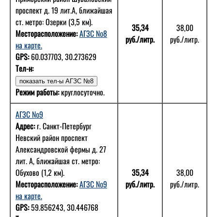
проспект д. 19 лит.А, ближайшая
ст. метро: Озерки (3,5 км).
35,34
38,00
Месторасположение:
АГЗС №8
руб./литр.
руб./литр.
на карте.
GPS:
60.037703, 30.273629
Тел-н:
Режим работы:
круглосуточно.
АГЗС №9
Адрес:
г. Санкт-Петербург
Невский район проспект
Александровской фермы д. 27
лит. А, ближайшая ст. метро:
Обухово (1,2 км).
35,34
38,00
Месторасположение:
АГЗС №9
руб./литр.
руб./литр.
на карте.
GPS:
59.856243, 30.446768