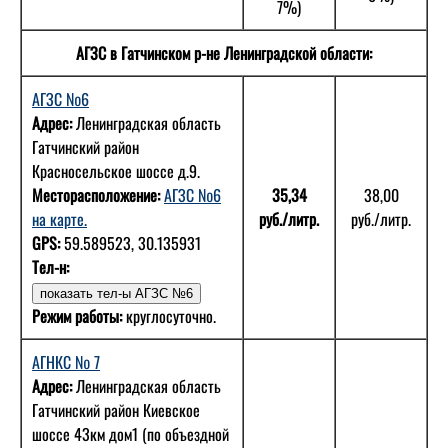
7%)
АГЗС в Гатчинском р-не Ленинградской области:
АГЗС №6
Адрес:
Ленинградская область
Гатчинский район
Красносельское шоссе д.9.
Месторасположение:
АГЗС №6
35,34
38,00
на карте.
руб./литр.
руб./литр.
GPS:
59.589523, 30.135931
Тел-н:
Режим работы:
круглосуточно.
АГНКС № 7
Адрес:
Ленинградская область
Гатчинский район Киевское
шоссе 43км дом1 (по объездной