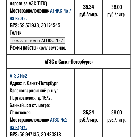
дороге за АЗС 'ПТК').
35,34
38,00
Месторасположение:
АГНКС № 7
руб./литр.
руб./литр.
на карте.
GPS:
59.571938, 30.174545
Тел-н:
Режим работы:
круглосуточно.
АГЗС в Санкт-Петербурге:
АГЗС №2
Адрес:
г. Санкт-Петербург
Красногвардейский р-н ул.
Партизанская, д. 15/2,
ближайшая ст. метро:
Ладожская.
35,34
38,00
Месторасположение:
АГЗС №2
руб./литр.
руб./литр.
на карте.
GPS:
59.947135, 30.433818