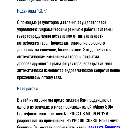
Редукторы "GOK"
С помощью регуляторов давления осуществляется
управление гидравлическим режимом работы системы
газораспределения независимо от интенсивности
потребления газа. Происходит снижение высокого
давления на конечное, более низкое. Это достигается
автоматическим изменением степени открытия
дросселирующего органа регулятора, вследствие чего
автоматически изменяется гидравлическое сопротивление
проходящему потоку газа.
Испарители
В этой категории мы представляем Вам продукцию от
одного из ведущих в мире производителей
«Algas-SDI»
Сертификат соответствия: № РОСС US.МП09.В01275,
разрешение на применение: № РРС 00-30830. Рекламную
брошюру Вы можете просмотреть здесь:
показать брошюру