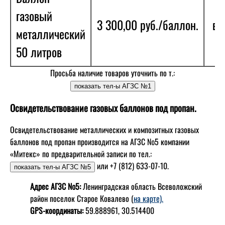
газовый
3 300,00 руб./баллон.
в 
металлический
50 литров
Просьба наличие товаров уточнить по т.:
Освидетельствование газовых баллонов под пропан.
Освидетельствование металлических и композитных газовых
баллонов под пропан производится на АГЗС №5 компании
«Митекс» по предварительной записи по тел.:
или +7 (812) 633-07-10.
Адрес АГЗС №5:
Ленинградская область Всеволожский
район поселок Старое Ковалево (
на карте).
GPS-координаты:
59.888961, 30.514400