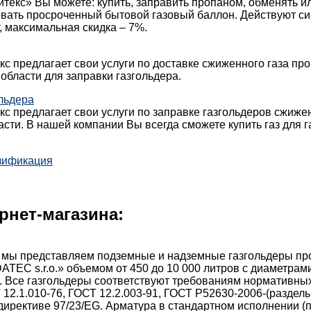
текс» Вы можете: купить, заправить пропаном, обменять и
овать просроченный бытовой газовый баллон. Действуют с
, максимальная скидка – 7%.
с предлагает свои услуги по доставке сжиженного газа про
области для заправки газгольдера.
льдера
с предлагает свои услуги по заправке газгольдеров сжиж
асти. В нашей компании Вы всегда сможете купить газ для г
зификация
рнет-магазина:
 мы представляем подземные и надземные газгольдеры пр
TEC s.r.o.» объемом от 450 до 10 000 литров с диаметрами:
. Все газгольдеры соответствуют требованиям нормативны
 12.1.010-76, ГОСТ 12.2.003-91, ГОСТ Р52630-2006-(разделы 
директиве 97/23/EG. Арматура в стандартном исполнении 