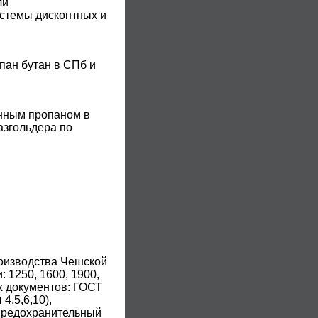
ли
истемы дисконтных и
пан бутан в СПб и
енным пропаном в
азгольдера по
оизводства Чешской
 1250, 1600, 1900,
х документов: ГОСТ
4,5,6,10),
(предохранительный