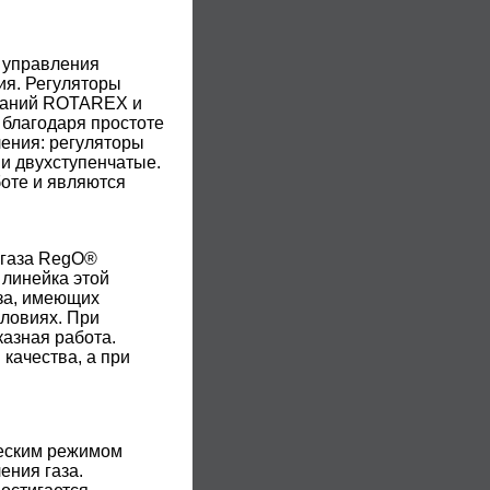
 управления
ия. Регуляторы
мпаний ROTAREX и
 благодаря простоте
ления: регуляторы
 и двухступенчатые.
оте и являются
 газа RegO®
 линейка этой
за, имеющих
словиях. При
азная работа.
качества, а при
ческим режимом
ения газа.