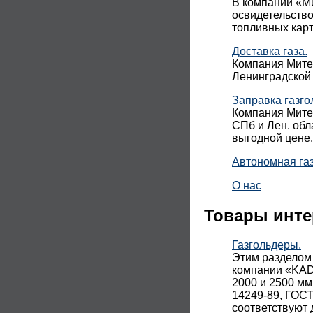
В компании «Ми
освидетельств
топливных карт
Доставка газа.
Компания Митек
Ленинградской 
Заправка газго
Компания Митек
СПб и Лен. обл
выгодной цене.
Автономная га
О нас
Товары инте
Газгольдеры.
Этим разделом
компании «KADA
2000 и 2500 мм
14249-89, ГОСТ
соответствуют 