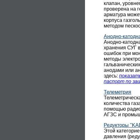
клапан, уровне
проверена на г
арматура може
корпуса газгол
методом песко
Анодно-катодн
Анодно-катодн
хранения СУГ в
ошибок при мон
методы электр
гальванических
анодами или а
здесь:
показат
паспорт по з
Телеметрия
Телеметрическ
количества газ
помощью радиос
АГЗС и промыш
Редукторы "KAD
Этой категорие
давления (реду