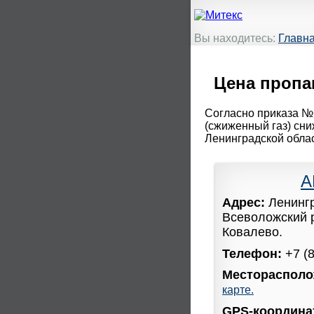
Вы находитесь:
Главн
Цена пропан
Согласно приказа №6
(сжиженный газ) сни
Ленинградской облас
А
Адрес:
Ленинг
Всеволожский 
Ковалево.
Телефон:
+7 (
Месторасполо
карте.
GPS-координ