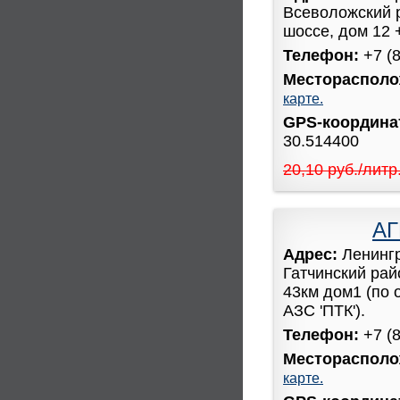
Всеволожский 
шоссе, дом 12 
Телефон:
+7 (
Месторасполо
карте.
GPS-координ
30.514400
20,10 руб./литр
АГ
Адрес:
Ленинг
Гатчинский рай
43км дом1 (по 
АЗС 'ПТК').
Телефон:
+7 (
Месторасполо
карте.