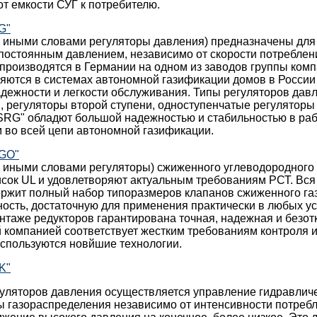
т емкости СУГ к потребителю.
G"
и иными словами регуляторы давления) предназначены для
 постоянным давлением, независимо от скорости потреблен
производятся в Германии на одном из заводов группы ко
яются в системах автономной газификации домов в России
адежности и легкости обслуживания. Типы регуляторов дав
, регуляторы второй ступени, одноступенчатые регуляторы
SRG" обладют большой надежностью и стабильностью в раб
 во всей цепи автономной газификации.
EGO"
и иными словами регуляторы) сжиженного углеводородного
сок UL и удовлетворяют актуальным требованиям РСТ. Вся
ержит полный набор типоразмеров клапанов сжиженного га
ость, достаточную для применения практически в любых у
таже редукторов гарантирована точная, надежная и безотк
 компанией соответствует жестким требованиям контроля и 
используются новйшие технологии.
K"
уляторов давления осуществляется управление гидравли
 газораспределения независимо от интенсивности потребл