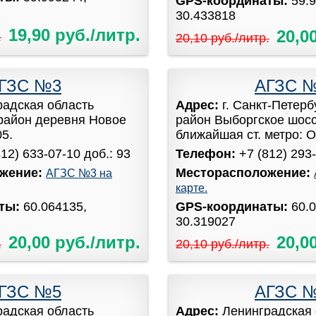
GPS-координаты:
59.
30.433818
19,90 руб./литр.
20,0
.
20,10 руб./литр.
ГЗС №3
АГЗС 
радская область
Адрес:
г. Санкт-Петер
район деревня Новое
район Выборгское шоссе
05.
ближайшая ст. метро: Оз
812) 633-07-10 доб.: 93
Телефон:
+7 (812) 293-
жение:
Месторасположение:
АГЗС №3 на
карте.
аты:
60.064135,
GPS-координаты:
60.
30.319027
20,00 руб./литр.
20,0
.
20,10 руб./литр.
ГЗС №5
АГЗС 
радская область
Адрес:
Ленинградская 