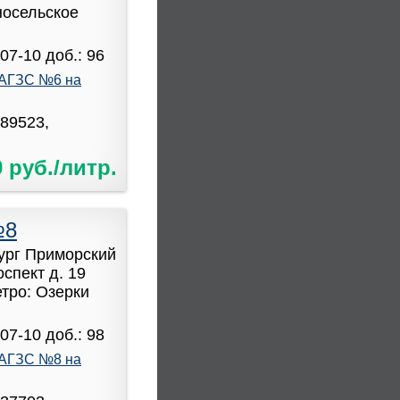
носельское
07-10 доб.: 96
АГЗС №6 на
589523,
0 руб./литр.
№8
бург Приморский
спект д. 19
етро: Озерки
07-10 доб.: 98
АГЗС №8 на