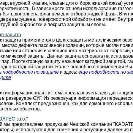
мер, впускной клапан, клапан для отбора жидкой фазы) уст
ерметичность. В зависимости от цели использования газгол
т быть дополнена фланцем для отбора жидкой фазы. Внутр
ьдера высушена, поверхностной обработки не имеет. Внутр
струйной обработки и покрыта защитным слоем.
ая защита
ая защита применяется в целях защиты металлических резе
 местах дефекта пассивной изоляции, которые могли появи
таже или старения изоляционного материала от коррозии,
охимической защиты. Данная защита основана на использо
 пар. Протекторную защиту называют катодной защитой, г
нодно-катодной защитой. Более подробно о применении Вы
ь подробности по защите
и здесь:
еще подробности по з
ащите
ая информационная система предназначена для дистанцио
а в резервуаре СУГ. Из резервуара информация передается
вязи. Комплект предназначен, как для домашнего использо
ленных объектов.
ATEC s.r.o."
й мы представляем продукцию Чешской компании "KADATEC 
кторы) используются для снижения и регуляции давления га