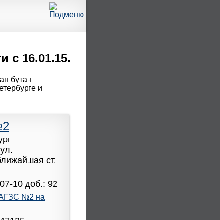
 с 16.01.15.
пан бутан
етербурге и
№2
ург
ул.
 ближайшая ст.
07-10 доб.: 92
АГЗС №2 на