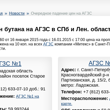
»
»
ая
Новости
Очередное падение цен на АГЗС
 бутана на АГЗС в СПб и Лен. области
0 от 16 января 2015 года с 16.01.2015 с 17:00 цена на про
жена на 10 коп. на всех
АГЗС
компании «Митекс» в Санкт-П
ти.
АГЗС 
ГЗС №1
Адрес:
г. Санкт-Петерб
радская область
Красногвардейский р-н 
район поселок Старое
Партизанская, д. 15/2,
метро: Ладожская.
812) 633-07-10 доб.: 91
Телефон:
+7 (812) 633-
жение:
АГЗС №1 на
Месторасположение:
карте.
аты:
59.993244,