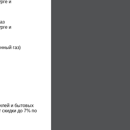
рге и
аз
рге и
нный газ)
билей и бытовых
 скидки до 7% по