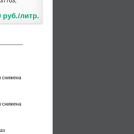
037703,
0 руб./литр.
н снижена
н снижена
аз