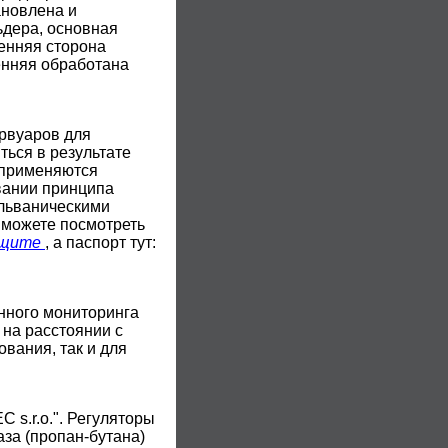
ановлена и
ьдера, основная
енняя сторона
енняя обработана
рвуаров для
ться в результате
 применяются
вании принципа
альваническими
 можете посмотреть
ащите
, а паспорт тут:
нного мониторинга
 на расстоянии с
вания, так и для
s.r.o.". Регуляторы
за (пропан-бутана)