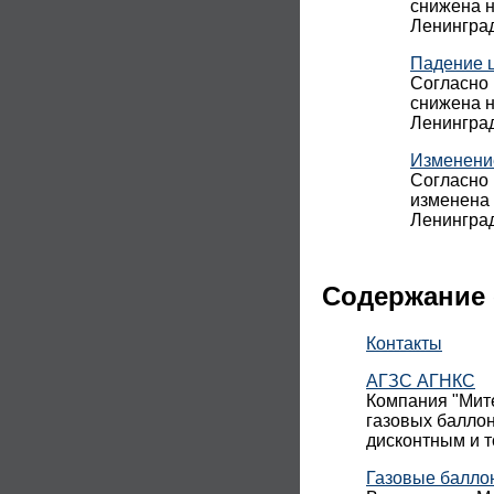
снижена н
Ленинград
Падение 
Согласно 
снижена н
Ленинград
Изменени
Согласно 
изменена 
Ленинград
Содержание 
Контакты
АГЗС АГНКС
Компания "Мите
газовых баллон
дисконтным и 
Газовые балло