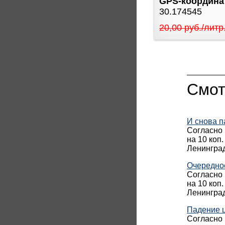
GPS-координ
30.174545
20,00 руб./литр
Смот
И снова п
Согласно 
на 10 коп
Ленинград
Очередно
Согласно 
на 10 коп
Ленинград
Падение 
Согласно 