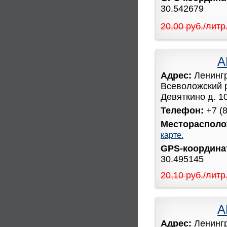
30.542679
20,00 руб./литр
А
Адрес:
Ленинг
Всеволожский 
Девяткино д. 1
Телефон:
+7 (
Месторасполо
карте.
GPS-координ
30.495145
20,10 руб./литр
А
Адрес:
Ленинг