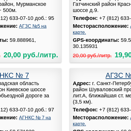
район, Мурманское
Гатчинский район Крас
+ 500м.
шоссе д.9.
812) 633-07-10 доб.: 95
Телефон:
+7 (812) 633-
жение:
Месторасположение:
АГЗС №5 на
карте.
аты:
59.888961,
GPS-координаты:
59.
30.135931
20,00 руб./литр.
19,9
.
20,00 руб./литр.
НКС № 7
АГЗС 
радская область
Адрес:
г. Санкт-Петер
он Киевское шоссе
район Шуваловский про
объездной дороге за
лит.А, ближайшая ст. м
(3,5 км).
812) 633-07-10 доб.: 97
Телефон:
+7 (812) 633-
жение:
Месторасположение:
АГНКС № 7 на
карте.