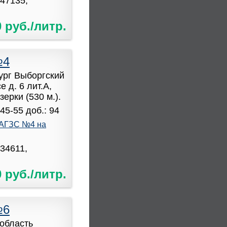
947135,
0 руб./литр.
№4
бург Выборгский
 д. 6 лит.А,
ерки (530 м.).
45-55 доб.: 94
АГЗС №4 на
034611,
0 руб./литр.
№6
область