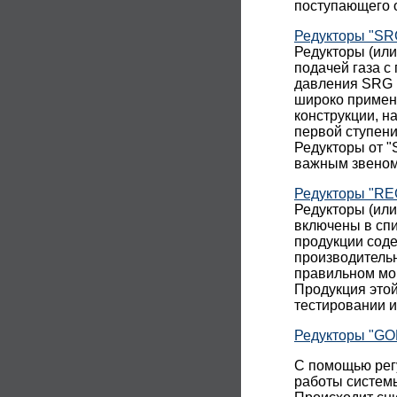
поступающего о
Редукторы "SR
Редукторы (ил
подачей газа с
давления SRG 
широко примен
конструкции, н
первой ступени
Редукторы от "
важным звеном
Редукторы "R
Редукторы (ил
включены в спи
продукции сод
производительн
правильном мон
Продукция этой
тестировании 
Редукторы "GO
С помощью рег
работы системы