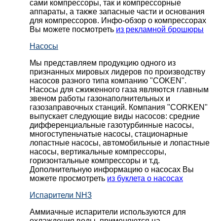
сами компрессоры, так и компрессорные
аппараты, а также запасные части и основания
для компрессоров. Инфо-обзор о компрессорах
Вы можете посмотреть
из рекламной брошюры
Насосы
Мы представляем продукцию одного из
признанных мировых лидеров по производству
насосов разного типа компанию "COKEN".
Насосы для сжиженного газа являются главным
звеном работы газонаполнительных и
газозаправочных станций. Компания "CORKEN"
выпускает следующие виды насосов: cредние
дифференциальные газотурбинные насосы,
многоступеньчатые насосы, стационарные
лопастные насосы, автомобильные и лопaстные
насосы, вертикальные компрессоры,
горизонтальные компрессоры и т.д.
Дополнительную информацию о насосах Вы
можете просмотреть
из буклета о насосах
Испарители NH3
Аммиачные испарители используются для
охлаждения воды, применяются на