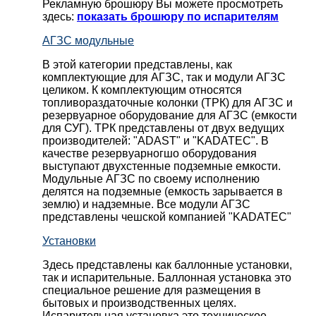
Рекламную брошюру Вы можете просмотреть
здесь:
показать брошюру по испарителям
АГЗС модульные
В этой категории представлены, как
комплектующие для АГЗС, так и модули АГЗС
целиком. К комплектующим относятся
топливораздаточные колонки (ТРК) для АГЗС и
резервуарное оборудование для АГЗС (емкости
для СУГ). ТРК представлены от двух ведущих
производителей: "ADAST" и "KADATEC". В
качестве резервуарногшо оборудования
выступают двухстенные подземные емкости.
Модульные АГЗС по своему исполнению
делятся на подземные (емкость зарывается в
землю) и надземные. Все модули АГЗС
представлены чешской компанией "KADATEC"
Установки
Здесь представлены как баллонные установки,
так и испарительные. Баллонная установка это
специальное решение для размещения в
бытовых и производственных целях.
Испарительная установка это техническое