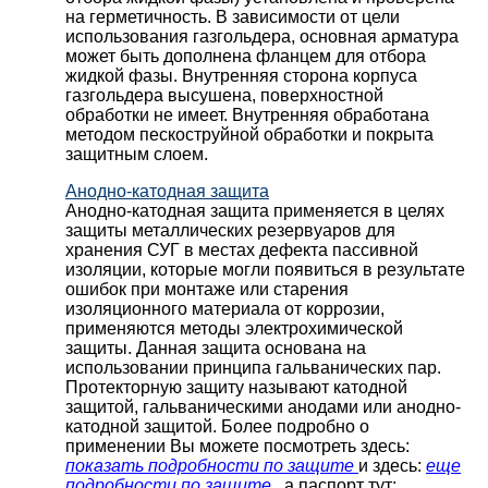
на герметичность. В зависимости от цели
использования газгольдера, основная арматура
может быть дополнена фланцем для отбора
жидкой фазы. Внутренняя сторона корпуса
газгольдера высушена, поверхностной
обработки не имеет. Внутренняя обработана
методом пескоструйной обработки и покрыта
защитным слоем.
Анодно-катодная защита
Анодно-катодная защита применяется в целях
защиты металлических резервуаров для
хранения СУГ в местах дефекта пассивной
изоляции, которые могли появиться в результате
ошибок при монтаже или старения
изоляционного материала от коррозии,
применяются методы электрохимической
защиты. Данная защита основана на
использовании принципа гальванических пар.
Протекторную защиту называют катодной
защитой, гальваническими анодами или анодно-
катодной защитой. Более подробно о
применении Вы можете посмотреть здесь:
показать подробности по защите
и здесь:
еще
подробности по защите
, а паспорт тут: