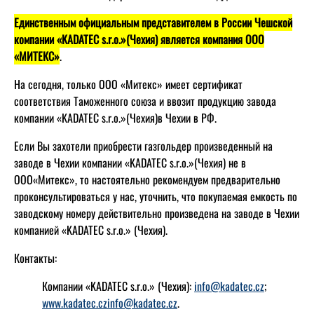
Единственным официальным представителем в России Чешской
компании «KADATEC s.r.o.»(Чехия) является компания ООО
«МИТЕКС»
.
На сегодня, только ООО «Митекс» имеет сертификат
соответствия Таможенного союза и ввозит продукцию завода
компании «KADATEC s.r.o.»(Чехия)в Чехии в РФ.
Если Вы захотели приобрести газгольдер произведенный на
заводе в Чехии компании «KADATEC s.r.o.»(Чехия) не в
ООО«Митекс», то настоятельно рекомендуем предварительно
проконсультироваться у нас, уточнить, что покупаемая емкость по
заводскому номеру действительно произведена на заводе в Чехии
компанией «KADATEC s.r.o.» (Чехия).
Контакты:
Компании «KADATEC s.r.o.» (Чехия):
info@kadatec.cz
;
www.kadatec.czinfo@kadatec.cz
.