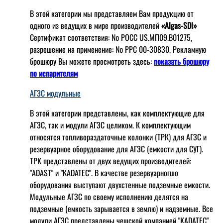
В этой категории мы представляем Вам продукцию от
одного из ведущих в мире производителей
«Algas-SDI»
Сертификат соответствия: № РОСС US.МП09.В01275,
разрешение на применение: № РРС 00-30830. Рекламную
брошюру Вы можете просмотреть здесь:
показать брошюру
по испарителям
АГЗС модульные
В этой категории представлены, как комплектующие для
АГЗС, так и модули АГЗС целиком. К комплектующим
относятся топливораздаточные колонки (ТРК) для АГЗС и
резервуарное оборудование для АГЗС (емкости для СУГ).
ТРК представлены от двух ведущих производителей:
"ADAST" и "KADATEC". В качестве резервуарногшо
оборудования выступают двухстенные подземные емкости.
Модульные АГЗС по своему исполнению делятся на
подземные (емкость зарывается в землю) и надземные. Все
модули АГЗС представлены чешской компанией "KADATEC"