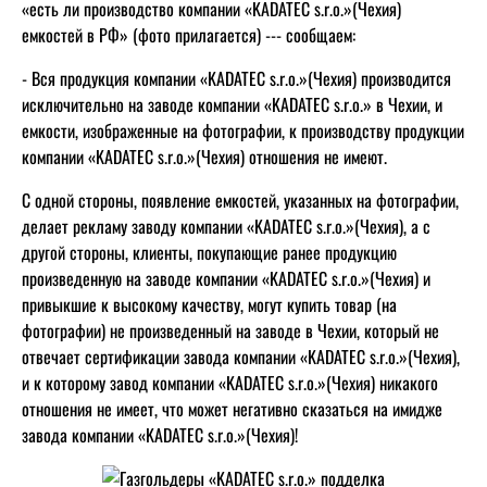
«есть ли производство компании «KADATEC s.r.o.»(Чехия)
емкостей в РФ» (фото прилагается) --- сообщаем:
- Вся продукция компании «KADATEC s.r.o.»(Чехия) производится
исключительно на заводе компании «KADATEC s.r.o.» в Чехии, и
емкости, изображенные на фотографии, к производству продукции
компании «KADATEC s.r.o.»(Чехия) отношения не имеют.
С одной стороны, появление емкостей, указанных на фотографии,
делает рекламу заводу компании «KADATEC s.r.o.»(Чехия), а с
другой стороны, клиенты, покупающие ранее продукцию
произведенную на заводе компании «KADATEC s.r.o.»(Чехия) и
привыкшие к высокому качеству, могут купить товар (на
фотографии) не произведенный на заводе в Чехии, который не
отвечает сертификации завода компании «KADATEC s.r.o.»(Чехия),
и к которому завод компании «KADATEC s.r.o.»(Чехия) никакого
отношения не имеет, что может негативно сказаться на имидже
завода компании «KADATEC s.r.o.»(Чехия)!