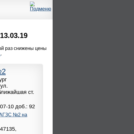
13.03.19
ной раз снижены цены
.
.
№2
ург
ул.
 ближайшая ст.
07-10 доб.: 92
АГЗС №2 на
947135,