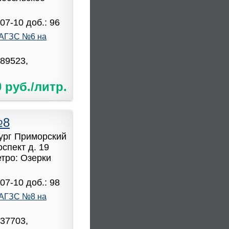
07-10 доб.: 96
АГЗС №6 на
589523,
0 руб./литр.
№8
бург Приморский
спект д. 19
етро: Озерки
07-10 доб.: 98
АГЗС №8 на
037703,