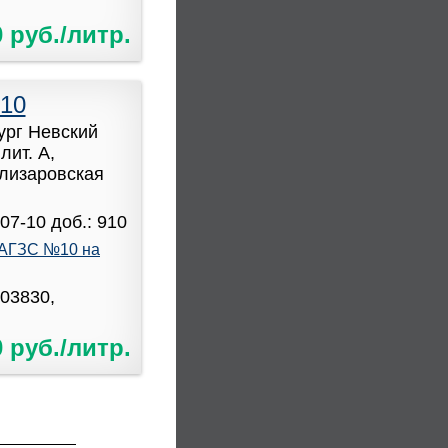
0 руб./литр.
10
бург Невский
лит. А,
Елизаровская
-07-10 доб.: 910
АГЗС №10 на
903830,
0 руб./литр.