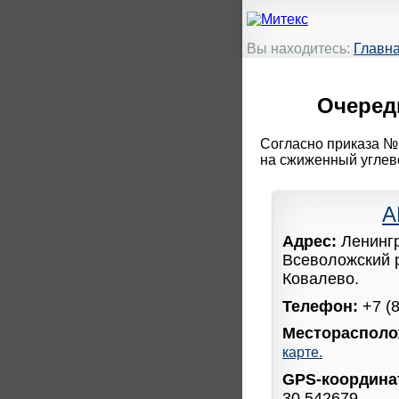
Вы находитесь:
Главн
Очередн
Согласно приказа №1
на сжиженный углево
А
Адрес:
Ленинг
Всеволожский 
Ковалево.
Телефон:
+7 (
Месторасполо
карте.
GPS-координ
30.542679