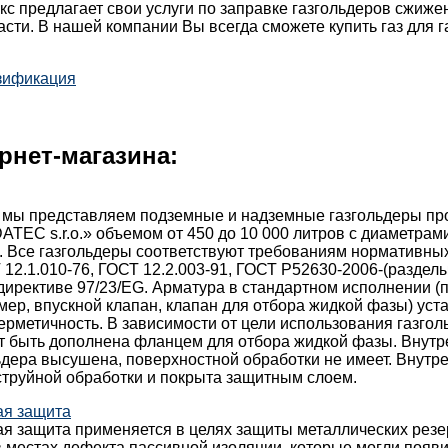
с предлагает свои услуги по заправке газгольдеров сжиж
асти. В нашей компании Вы всегда сможете купить газ для г
зификация
рнет-магазина:
 мы представляем подземные и надземные газгольдеры пр
TEC s.r.o.» объемом от 450 до 10 000 литров с диаметрами:
. Все газгольдеры соответствуют требованиям нормативны
 12.1.010-76, ГОСТ 12.2.003-91, ГОСТ Р52630-2006-(разделы 
директиве 97/23/EG. Арматура в стандартном исполнении 
мер, впускной клапан, клапан для отбора жидкой фазы) уст
ерметичность. В зависимости от цели использования газгол
т быть дополнена фланцем для отбора жидкой фазы. Внутр
ьдера высушена, поверхностной обработки не имеет. Внутр
струйной обработки и покрыта защитным слоем.
ая защита
ая защита применяется в целях защиты металлических резе
 местах дефекта пассивной изоляции, которые могли появи