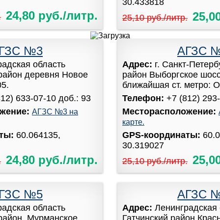
30.433818
24,80 руб./литр.
25,0
.
25,10 руб./литр.
ГЗС №3
АГЗС 
радская область
Адрес:
г. Санкт-Петер
район деревня Новое
район Выборгское шоссе
05.
ближайшая ст. метро: Оз
812) 633-07-10 доб.: 93
Телефон:
+7 (812) 293-
жение:
Месторасположение:
АГЗС №3 на
карте.
аты:
60.064135,
GPS-координаты:
60.
30.319027
24,80 руб./литр.
25,0
.
25,10 руб./литр.
ГЗС №5
АГЗС 
радская область
Адрес:
Ленинградская 
район, Мурманское
Гатчинский район Крас