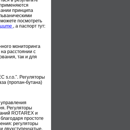
 применяются
вании принципа
альваническими
 можете посмотреть
ащите
, а паспорт тут:
нного мониторинга
 на расстоянии с
вания, так и для
s.r.o.". Регуляторы
за (пропан-бутана)
 управления
ия. Регуляторы
мпаний ROTAREX и
 благодаря простоте
ления: регуляторы
 и двухступенчатые.