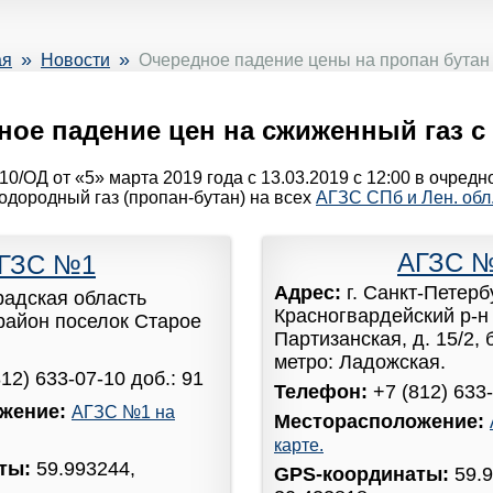
»
»
ая
Новости
Очередное падение цены на пропан бутан
ое падение цен на сжиженный газ с 
0/ОД от «5» марта 2019 года с 13.03.2019 с 12:00 в очред
дородный газ (пропан-бутан) на всех
АГЗС СПб и Лен. обл
АГЗС 
ГЗС №1
Адрес:
г. Санкт-Петерб
радская область
Красногвардейский р-н 
район поселок Старое
Партизанская, д. 15/2,
метро: Ладожская.
812) 633-07-10 доб.: 91
Телефон:
+7 (812) 633-
жение:
АГЗС №1 на
Месторасположение:
карте.
аты:
59.993244,
GPS-координаты:
59.