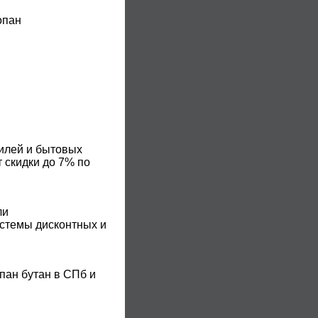
опан
билей и бытовых
 скидки до 7% по
ли
истемы дисконтных и
пан бутан в СПб и