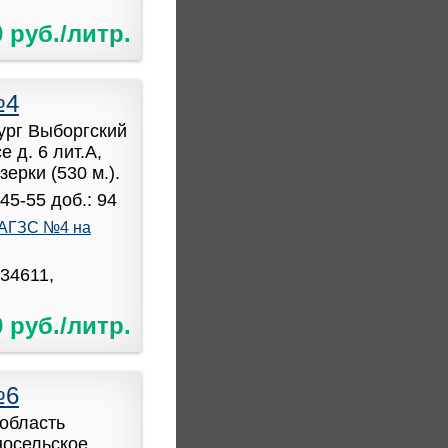
0 руб./литр.
№4
бург Выборгский
 д. 6 лит.А,
ерки (530 м.).
45-55 доб.: 94
АГЗС №4 на
034611,
0 руб./литр.
№6
область
носельское