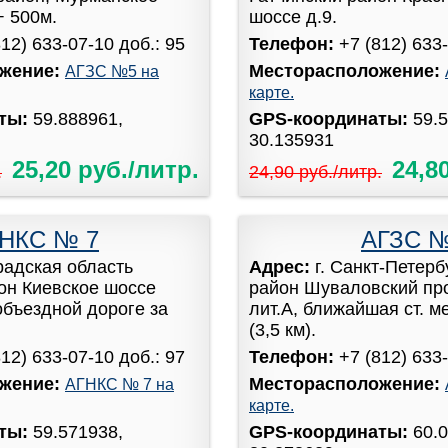
+ 500м.
шоссе д.9.
812) 633-07-10 доб.: 95
Телефон:
+7 (812) 633-
жение:
Месторасположение:
АГЗС №5 на
карте.
аты:
59.888961,
GPS-координаты:
59.
30.135931
25,20 руб./литр.
24,8
.
24,90 руб./литр.
НКС № 7
АГЗС 
радская область
Адрес:
г. Санкт-Петер
он Киевское шоссе
район Шуваловский про
объездной дороге за
лит.А, ближайшая ст. м
(3,5 км).
812) 633-07-10 доб.: 97
Телефон:
+7 (812) 633-
жение:
Месторасположение:
АГНКС № 7 на
карте.
аты:
59.571938,
GPS-координаты:
60.