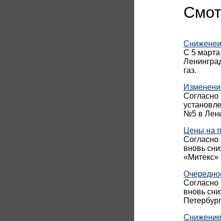
Смот
Сниженеи 
С 5 марта
Ленинград
газ.
Изменение
Согласно 
установле
№5 в Лени
Цены на п
Согласно 
вновь сни
«Митекс» 
Очередное
Согласно 
вновь сни
Петербург
Снижение 