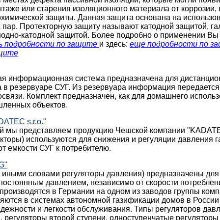
таже или старения изоляционного материала от коррозии,
охимической защиты. Данная защита основана на использо
 пар. Протекторную защиту называют катодной защитой, г
нодно-катодной защитой. Более подробно о применении Вы
ь подробности по защите
и здесь:
еще подробности по з
ащите
ая информационная система предназначена для дистанцио
а в резервуаре СУГ. Из резервуара информация передается
вязи. Комплект предназначен, как для домашнего использо
ленных объектов.
ATEC s.r.o."
й мы представляем продукцию Чешской компании "KADATEC 
кторы) используются для снижения и регуляции давления га
т емкости СУГ к потребителю.
G"
и иными словами регуляторы давления) предназначены для
 постоянным давлением, независимо от скорости потреблен
производятся в Германии на одном из заводов группы ко
яются в системах автономной газификации домов в России
адежности и легкости обслуживания. Типы регуляторов дав
, регуляторы второй ступени, одноступенчатые регуляторы