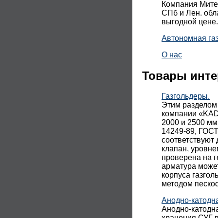
Компания Митек
СПб и Лен. обл
выгодной цене.
Автономная га
О нас
Товары инте
Газгольдеры.
Этим разделом
компании «KADA
2000 и 2500 мм
14249-89, ГОСТ
соответствуют 
клапан, уровне
проверена на г
арматура може
корпуса газгол
методом песко
Анодно-катодн
Анодно-катодн
хранения СУГ в