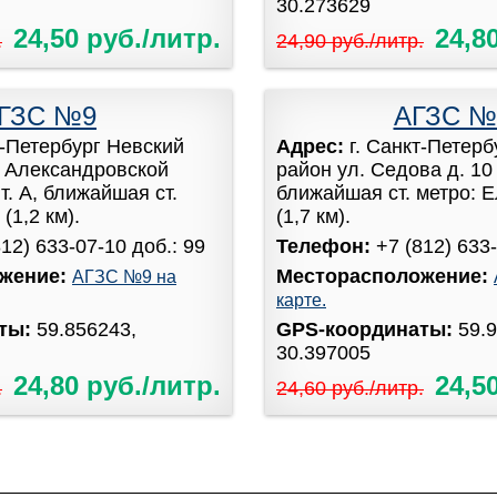
30.273629
24,50 руб./литр.
24,8
.
24,90 руб./литр.
ГЗС №9
АГЗС №
т-Петербург Невский
Адрес:
г. Санкт-Петер
т Александровской
район ул. Седова д. 10 
т. А, ближайшая ст.
ближайшая ст. метро: 
(1,2 км).
(1,7 км).
812) 633-07-10 доб.: 99
Телефон:
+7 (812) 633
жение:
Месторасположение:
АГЗС №9 на
карте.
аты:
59.856243,
GPS-координаты:
59.
30.397005
24,80 руб./литр.
24,5
.
24,60 руб./литр.