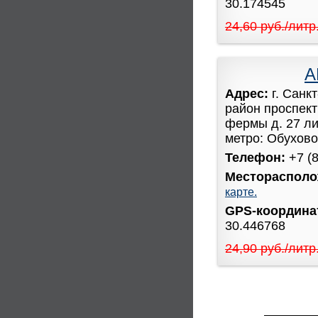
30.174545
24,60 руб./литр
А
Адрес:
г. Санк
район проспек
фермы д. 27 ли
метро: Обухово 
Телефон:
+7 (
Месторасполо
карте.
GPS-координ
30.446768
24,90 руб./литр