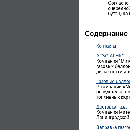
Согласно 
очередной
бутан) на
Содержание 
Контакты
АГЗС АГНКС
Компания "Мите
газовых баллон
дисконтным и 
Газовые балло
В компании «Ми
освидетельств
топливных карт
Доставка газа.
Компания Митек
Ленинградской 
Заправка газго