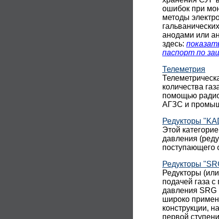
ошибок при мон
методы электр
гальванических
анодами или а
здесь:
показат
паспорт по з
Телеметрия
Телеметрическ
количества газ
помощью радиос
АГЗС и промыш
Редукторы "KAD
Этой категорие
давления (реду
поступающего о
Редукторы "SR
Редукторы (ил
подачей газа с
давления SRG 
широко примен
конструкции, н
первой ступени