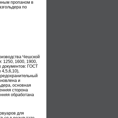
енным пропаном в
азгольдера по
оизводства Чешской
 1250, 1600, 1900,
х документов: ГОСТ
4,5,6,10),
(предохранительный
ановлена и
ьдера, основная
енняя сторона
енняя обработана
рвуаров для
ться в результате