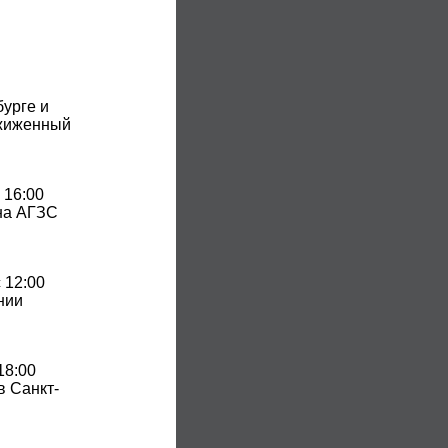
бурге и
сжиженный
 16:00
 на АГЗС
 12:00
нии
18:00
в Санкт-