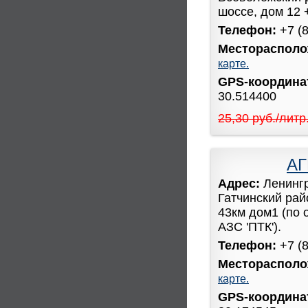
шоссе, дом 12 
Телефон:
+7 (
Месторасполо
карте.
GPS-координ
30.514400
25,30 руб./литр
АГ
Адрес:
Ленинг
Гатчинский рай
43км дом1 (по 
АЗС 'ПТК').
Телефон:
+7 (
Месторасполо
карте.
GPS-координ