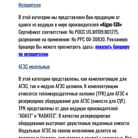
Испарители
В этой категории мы представляем Вам продукцию от
одного из ведущих в мире производителей
«Algas-SDI»
Сертификат соответствия: № РОСС US.МП09.В01275,
разрешение на применение: № РРС 00-30830. Рекламную
брошюру Вы можете просмотреть здесь:
показать брошюру
по испарителям
АГЗС модульные
В этой категории представлены, как комплектующие для
АГЗС, так и модули АГЗС целиком. К комплектующим
относятся топливораздаточные колонки (ТРК) для АГЗС и
резервуарное оборудование для АГЗС (емкости для СУГ).
ТРК представлены от двух ведущих производителей:
"ADAST" и "KADATEC". В качестве резервуарногшо
оборудования выступают двухстенные подземные емкости.
Модульные АГЗС по своему исполнению делятся на
подземные (емкость зарывается в землю) и надземные. Все