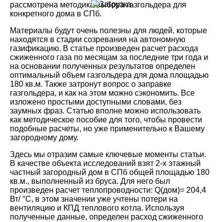
рассмотрена методика выбора газгольдера для
конкретного дома в СПб.
Материалы будут очень полезны для людей, которые
находятся в стадии созревания на автономную
газификацию. В статье произведен расчет расхода
сжиженного газа по месяцам за последние три года и
на основании полученных результатов определен
оптимальный объем газгольдера для дома площадью
180 кв.м. Также затронут вопрос о заправке
газгольдера, и как на этом можно сэкономить. Все
изложено простыми доступными словами, без
заумных фраз. Статью вполне можно использовать
как методическое пособие для того, чтобы провести
подобные расчеты, но уже применительно к Вашему
загородному дому.
Здесь мы отразим самые ключевые моменты статьи.
В качестве объекта исследований взят 2-х этажный
частный загородный дом в СПб общей площадью 180
кв.м., выполненный из бруса. Для него был
произведен расчет теплопроводности: Q(дом)= 204,4
Вт/ °C, в этом значении уже учтены потери на
вентиляцию и КПД теплового котла. Используя
полученные данные, определен расход сжиженного