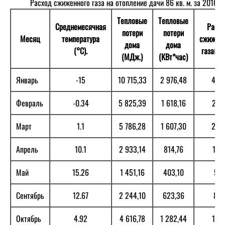
Расход сжиженного газа на отопление дачи 86 кв. м. за 2016г.
Тепловые
Тепловые
Среднемесячная
Расхо
потери
потери
Месяц
температура
сжиженн
дома
дома
(°С).
газа(лит
(МДж.)
(КВт*час)
Январь
-15
10 715,33
2 976,48
424
Февраль
-0.34
5 825,39
1 618,16
231
Март
1.1
5 786,28
1 607,30
229
Апрель
10.1
2 933,14
814,76
116
Май
15.26
1 451,16
403,10
57
Сентябрь
12.67
2 244,10
623,36
89
Октябрь
4.92
4 616,78
1 282,44
183