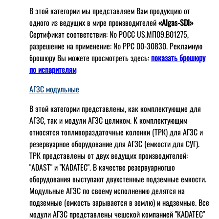
В этой категории мы представляем Вам продукцию от
одного из ведущих в мире производителей
«Algas-SDI»
Сертификат соответствия: № РОСС US.МП09.В01275,
разрешение на применение: № РРС 00-30830. Рекламную
брошюру Вы можете просмотреть здесь:
показать брошюру
по испарителям
АГЗС модульные
В этой категории представлены, как комплектующие для
АГЗС, так и модули АГЗС целиком. К комплектующим
относятся топливораздаточные колонки (ТРК) для АГЗС и
резервуарное оборудование для АГЗС (емкости для СУГ).
ТРК представлены от двух ведущих производителей:
"ADAST" и "KADATEC". В качестве резервуарногшо
оборудования выступают двухстенные подземные емкости.
Модульные АГЗС по своему исполнению делятся на
подземные (емкость зарывается в землю) и надземные. Все
модули АГЗС представлены чешской компанией "KADATEC"