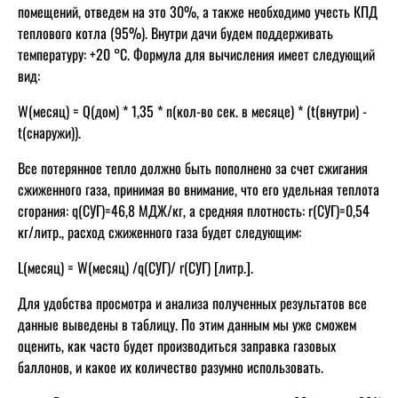
помещений, отведем на это 30%, а также необходимо учесть КПД
теплового котла (95%). Внутри дачи будем поддерживать
температуру: +20 °C. Формула для вычисления имеет следующий
вид:
W(месяц) = Q(дом) * 1,35 * n(кол-во сек. в месяце) * (t(внутри) -
t(снаружи)).
Все потерянное тепло должно быть пополнено за счет сжигания
сжиженного газа, принимая во внимание, что его удельная теплота
сгорания: q(СУГ)=46,8 МДЖ/кг, а средняя плотность: r(СУГ)=0,54
кг/литр., расход сжиженного газа будет следующим:
L(месяц) = W(месяц) /q(СУГ)/ r(СУГ) [литр.].
Для удобства просмотра и анализа полученных результатов все
данные выведены в таблицу. По этим данным мы уже сможем
оценить, как часто будет производиться заправка газовых
баллонов, и какое их количество разумно использовать.