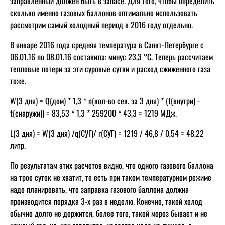
заправленный должен быть в запасе. Для того, чтобы определить
сколько именно газовых баллонов оптимально использовать
рассмотрим самый холодный период в 2016 году отдельно.
В январе 2016 года средняя температура в Санкт-Петербурге с
06.01.16 по 08.01.16 составила: минус 23,3 °С. Теперь рассчитаем
тепловые потери за эти суровые сутки и расход сжиженного газа
тоже.
W(3 дня) = Q(дом) * 1,3 * n(кол-во сек. за 3 дня) * (t(внутри) -
t(снаружи)) = 83,53 * 1,3 * 259200 * 43,3 = 1219 МДж.
L(3 дня) = W(3 дня) /q(СУГ)/ r(СУГ) = 1219 / 46,8 / 0,54 = 48,22
литр.
По результатам этих расчетов видно, что одного газового баллона
на трое суток не хватит, то есть при таком температурном режиме
надо планировать, что заправка газового баллона должна
производится порядка 3-х раз в неделю. Конечно, такой холод
обычно долго не держится, более того, такой мороз бывает и не