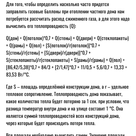
Для того, чтобы определить насколько часто придется
заправлять газовые баллоны при отоплении частного дома нам
потребуется рассчитать расход сжиженного газа, а для этого надо
вычислить его теплопроводность (Q):
Q(дом) = Q(потолок)*0,7 + Q(стены) + Q(двери) + Q(стеклопакеты)
+ Q(рамы) + Q(пол) = [S(потолок)/r(потолок)]*0.7 +
S(стены)/r(стены) + [S(двери)/r(двери)]*0,7 +
S(стеклопакеты)/r(стеклопакеты) + S(рамы)/r(рамы) + Q(пол) =
[86,42/5,38]*0,7 + 84/3 + [2/1,47]*0,7 + 11/0,5 + 5,6/0,7 + 13,33 =
83,53 Вт/°C.
Где S – площадь определённой конструкции дома, а r – удельное
тепловое сопротивление. Теплопроводность дома показывает,
какое количество тепла будет потеряно за 1 сек. при условии, что
разница температур внутри дома и на улице составит 1 °C. Она
является суммой теплопроводностей всех конструкций дома,
через которые будет происходить потеря тепла.
Все площади необходимо вычислить самим. Значение площади