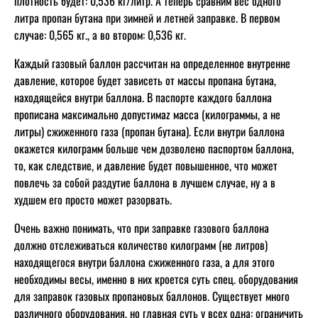
плотность будет: 0,536 кг/литр. А теперь сравним вес одного
литра пропан бутана при зимней и летней заправке. В первом
случае: 0,565 кг., а во втором: 0,536 кг.
Каждый газовый баллон рассчитан на определенное внутренне
давление, которое будет зависеть от массы пропана бутана,
находящейся внутри баллона. В паспорте каждого баллона
прописана максимально допустимаz масса (килограммы, а не
литры) сжиженного газа (пропан бутана). Если внутри баллона
окажется килограмм больше чем дозволено паспортом баллона,
то, как следствие, и давление будет повышенное, что может
повлечь за собой раздутие баллона в лучшем случае, ну а в
худшем его просто может разорвать.
Очень важно понимать, что при заправке газового баллона
должно отслеживаться количество килограмм (не литров)
находящегося внутри баллона сжиженного газа, а для этого
необходимы весы, именно в них кроется суть спец. оборудования
для заправок газовых пропановых баллонов. Существует много
различного оборудования, но главная суть у всех одна: ограничить