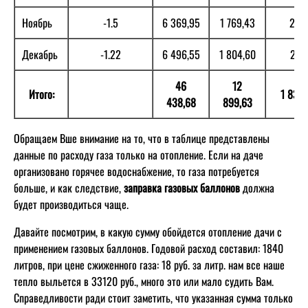
Ноябрь
-1.5
6 369,95
1 769,43
252
Декабрь
-1.22
6 496,55
1 804,60
257
46
12
Итого:
1 837,
438,68
899,63
Обращаем Вше внимание на то, что в таблице представлены
данные по расходу газа только на отопление. Если на даче
организовано горячее водоснабжение, то газа потребуется
больше, и как следствие,
заправка газовых баллонов
должна
будет производиться чаще.
Давайте посмотрим, в какую сумму обойдется отопление дачи с
применением газовых баллонов. Годовой расход составил: 1840
литров, при цене сжиженного газа: 18 руб. за литр. нам все наше
тепло выльется в 33120 руб., много это или мало судить Вам.
Справедливости ради стоит заметить, что указанная сумма только