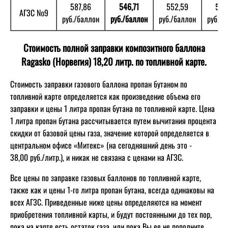
587,86
546,71
552,59
558
АГЗС №9
руб./баллон
руб./баллон
руб./баллон
руб./б
Стоимость полной заправки композитного баллона
Ragasko (Норвегия) 18,20 литр. по топливной карте.
Стоимость заправки газового баллона пропан бутаном по
топливной карте определяется как произведение объема его
заправки и цены 1 литра пропан бутана по топливной карте. Цена
1 литра пропан бутана рассчитывается путем вычитания процента
скидки от базовой цены газа, значение которой определяется в
центральном офисе «Митекс» (на сегодняшний день это -
38,00 руб./литр.
), и никак не связана с ценами на АГЗС.
Все цены по заправке газовых баллонов по топливной карте,
также как и цены 1-го литра пропан бутана, всегда одинаковы на
всех АГЗС. Приведенные ниже цены определяются на момент
приобретения топливной карты, и будут постоянными до тех пор,
пока на карте есть остаток газа, или пока Вы ее не пополните.