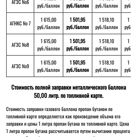
АГЗС №6
руб./баллон
руб./баллон
руб./баллон
руб./б
1 615,00
1 501,95
1 518,10
1 53
АГНКС № 7
руб./баллон
руб./баллон
руб./баллон
руб./б
1 615,00
1 501,95
1 518,10
1 53
АГЗС №8
руб./баллон
руб./баллон
руб./баллон
руб./б
1 615,00
1 501,95
1 518,10
1 53
АГЗС №9
руб./баллон
руб./баллон
руб./баллон
руб./б
Стоимость полной заправки металлического баллона
50,00 литр. по топливной карте.
Стоимость заправки газового баллона пропан бутаном по
топливной карте определяется как произведение объема его
заправки и цены 1 литра пропан бутана по топливной карте. Цена
1 литра пропан бутана рассчитывается путем вычитания процента