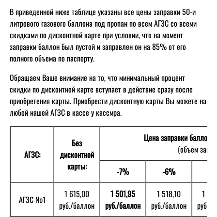
В приведенной ниже таблице указаны все цены заправки 50-и
литрового газового баллона под пропан по всем АГЗС со всеми
скидками по дисконтной карте при условии, что на момент
заправки баллон был пустой и заправлен он на 85% от его
полного объема по паспорту.
Обращаем Ваше внимание на то, что минимальный процент
скидки по дисконтной карте вступает в действие сразу после
приобретения карты. Приобрести дисконтную карты Вы можете на
любой нашей АГЗС в кассе у кассмра.
Цена заправки баллона 
Без
(объем запра
АГЗС:
дисконтной
карты:
-7%
-6%
-5
1 615,00
1 501,95
1 518,10
1 53
АГЗС №1
руб./баллон
руб./баллон
руб./баллон
руб./б