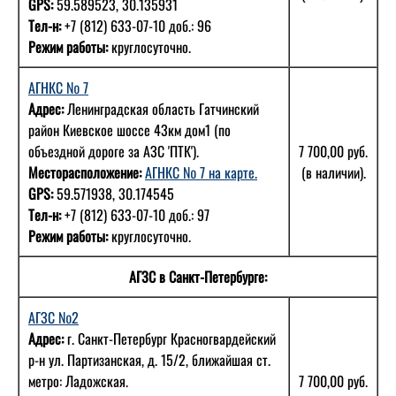
GPS:
59.589523, 30.135931
Тел-н:
+7 (812) 633-07-10 доб.: 96
Режим работы:
круглосуточно.
АГНКС № 7
Адрес:
Ленинградская область Гатчинский
район Киевское шоссе 43км дом1 (по
объездной дороге за АЗС 'ПТК').
7 700,00 руб.
Месторасположение:
АГНКС № 7 на карте.
(в наличии).
GPS:
59.571938, 30.174545
Тел-н:
+7 (812) 633-07-10 доб.: 97
Режим работы:
круглосуточно.
АГЗС в Санкт-Петербурге:
АГЗС №2
Адрес:
г. Санкт-Петербург Красногвардейский
р-н ул. Партизанская, д. 15/2, ближайшая ст.
метро: Ладожская.
7 700,00 руб.