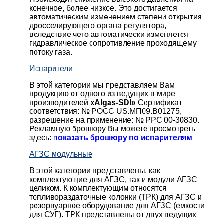
конечное, более низкое. Это достигается
автоматическим изменением степени открытия
дросселирующего органа регулятора,
вследствие чего автоматически изменяется
гидравлическое сопротивление проходящему
потоку газа.
Испарители
В этой категории мы представляем Вам
продукцию от одного из ведущих в мире
производителей
«Algas-SDI»
Сертификат
соответствия: № РОСС US.МП09.В01275,
разрешение на применение: № РРС 00-30830.
Рекламную брошюру Вы можете просмотреть
здесь:
показать брошюру по испарителям
АГЗС модульные
В этой категории представлены, как
комплектующие для АГЗС, так и модули АГЗС
целиком. К комплектующим относятся
топливораздаточные колонки (ТРК) для АГЗС и
резервуарное оборудование для АГЗС (емкости
для СУГ). ТРК представлены от двух ведущих