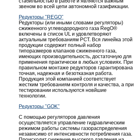
стабильностью в работе и являются важным
звеном во всей цепи автономной газификации.
Редукторы "REGO"
Редукторы (или иными словами регуляторы)
сжиженного углеводородного газа RegO®
включены в список UL и удовлетворяют
актуальным требованиям РСТ. Вся линейка этой
продукции содержит полный набор
типоразмеров клапанов сжиженного газа,
имеющих производительность, достаточную для
применения практически в любых условиях. При
правильном монтаже редукторов гарантирована
точная, надежная и безотказная работа.
Продукция этой компанией соответствует
жестким требованиям контроля и качества, а при
тестировании используются новйшие
технологии.
Редукторы "GOK"
С помощью регуляторов давления
осуществляется управление гидравлическим
режимом работы системы газораспределения
независимо от интенсивности потребления газа.
Происходит снижение высокого давления на