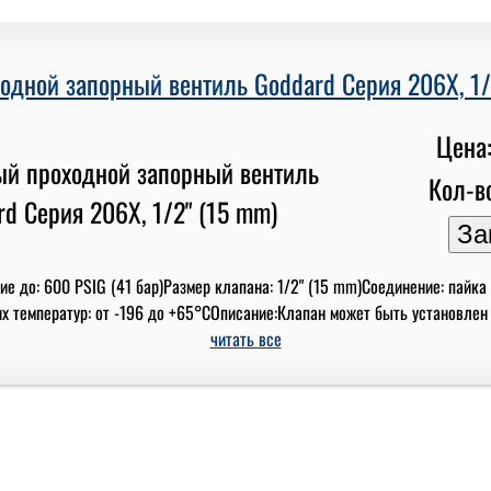
одной запорный вентиль Goddard Серия 206X, 1/
Цена:
Кол-во
е до: 600 PSIG (41 бар)Размер клапана: 1/2" (15 mm)Соединение: пайка
 температур: от -196 до +65°СОписание:Клапан может быть установлен вну
читать все