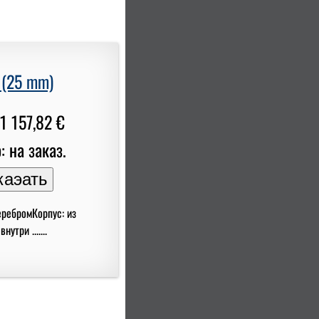
 (25 mm)
1 157,82 €
: на заказ.
еребромКорпус: из
три .......