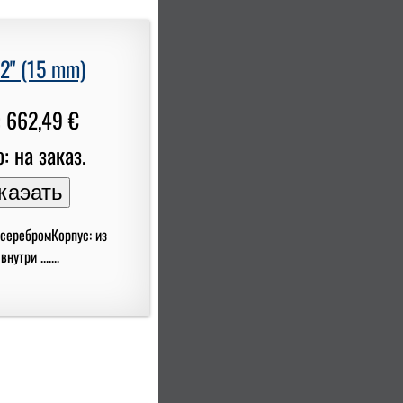
2" (15 mm)
 662,49 €
: на заказ.
 серебромКорпус: из
три .......