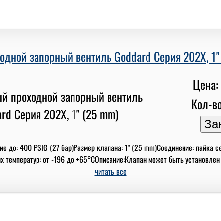
одной запорный вентиль Goddard Серия 202X, 1"
Цена: 
Кол-во
е до: 400 PSIG (27 бар)Размер клапана: 1" (25 mm)Соединение: пайка с
 температур: от -196 до +65°СОписание:Клапан может быть установлен вну
читать все