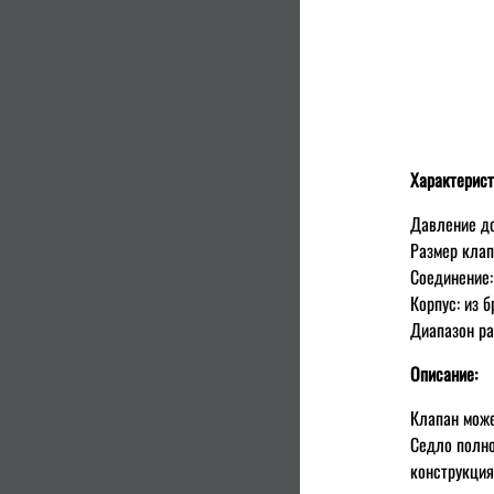
Характерист
Давление до
Размер клап
Соединение:
Корпус: из 
Диапазон ра
Описание:
Клапан може
Седло полно
конструкция