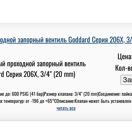
одной запорный вентиль Goddard Серия 206X, 3/
Цена:
Кол-во
е до: 600 PSIG (41 бар)Размер клапана: 3/4" (20 mm)Соединение: пайка
 температур: от -196 до +65°СОписание:Клапан может быть установлен вну
читать все