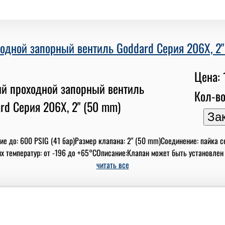
одной запорный вентиль Goddard Серия 206X, 2"
Цена: 
Кол-во
е до: 600 PSIG (41 бар)Размер клапана: 2" (50 mm)Соединение: пайка с
 температур: от -196 до +65°СОписание:Клапан может быть установлен вну
читать все