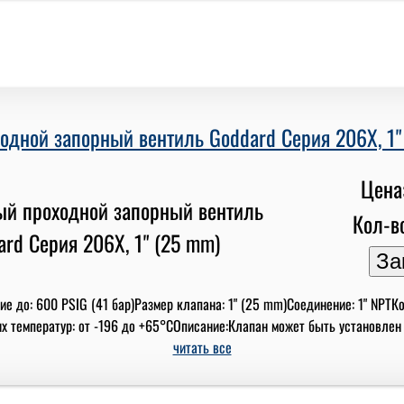
одной запорный вентиль Goddard Серия 206X, 1"
Цена
Кол-во
е до: 600 PSIG (41 бар)Размер клапана: 1" (25 mm)Соединение: 1" NPTКо
 температур: от -196 до +65°СОписание:Клапан может быть установлен вну
читать все