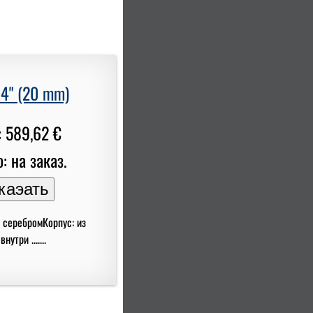
4" (20 mm)
 589,62 €
: на заказ.
 серебромКорпус: из
три .......