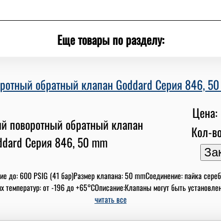
Еще товары по разделу:
ротный обратный клапан Goddard Серия 846, 5
Цена: 
Кол-во
ие до: 600 PSIG (41 бар)Размер клапана: 50 mmСоединение: пайка сереб
 температур: от -196 до +65°СОписание:Клапаны могут быть установлены в
читать все