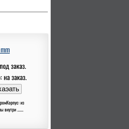
0 mm
под заказ.
: на заказ.
ромКорпус: из
нутри .......