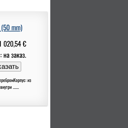
 (50 mm)
1 020,54 €
: на заказ.
еребромКорпус: из
три .......