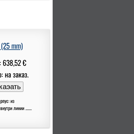
 (25 mm)
: 638,52 €
: на заказ.
рпус: из
три линии .......