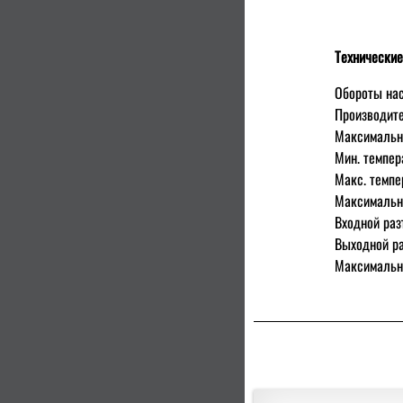
Технические
Обороты нас
Производите
Максимально
Мин. темпер
Макс. темпе
Максимальны
Входной раз
Выходной ра
Максимальн