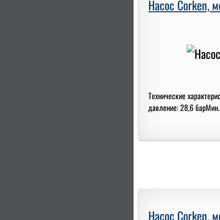
Насос Corken, 
Технические характери
давление: 28,6 барМин.
Насос Corken, 