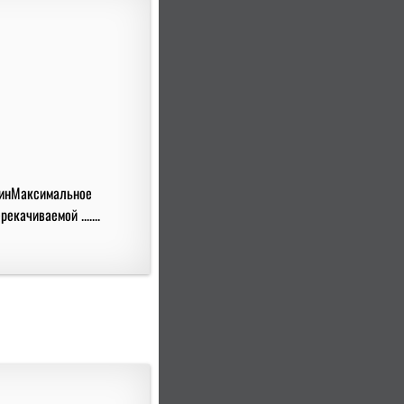
/минМаксимальное
качиваемой .......