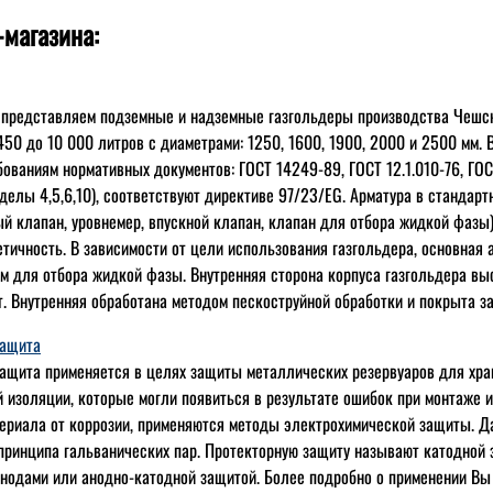
-магазина:
 представляем подземные и надземные газгольдеры производства Чешс
 450 до 10 000 литров с диаметрами: 1250, 1600, 1900, 2000 и 2500 мм.
бованиям нормативных документов: ГОСТ 14249-89, ГОСТ 12.1.010-76, ГОС
елы 4,5,6,10), соответствуют директиве 97/23/EG. Арматура в стандар
й клапан, уровнемер, впускной клапан, клапан для отбора жидкой фазы)
етичность. В зависимости от цели использования газгольдера, основная
 для отбора жидкой фазы. Внутренняя сторона корпуса газгольдера вы
т. Внутренняя обработана методом пескоструйной обработки и покрыта 
защита
ащита применяется в целях защиты металлических резервуаров для хран
 изоляции, которые могли появиться в результате ошибок при монтаже 
ериала от коррозии, применяются методы электрохимической защиты. Д
принципа гальванических пар. Протекторную защиту называют катодной 
нодами или анодно-катодной защитой. Более подробно о применении Вы