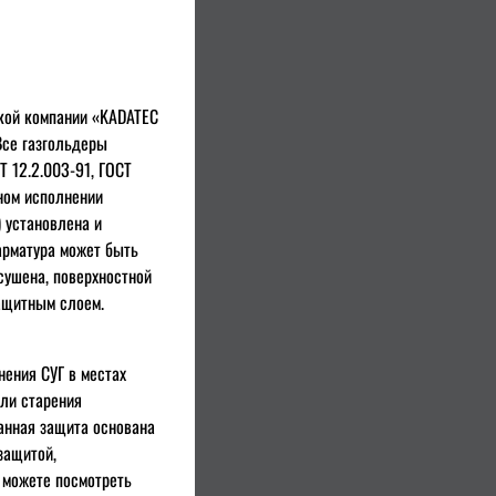
кой компании «KADATEC
 Все газгольдеры
Т 12.2.003-91, ГОСТ
тном исполнении
 установлена и
 арматура может быть
сушена, поверхностной
защитным слоем.
ения СУГ в местах
или старения
анная защита основана
защитой,
 можете посмотреть