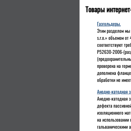
Товары интернет
Газгольдеры.
Этим разделом мы
s.r.o.» объемом от
соответствуют тре
Р52630-2006-(разд
(предохранительны
проверена на герм
дополнена фланцем
обработки не имее
Анодно-катодная 
Анодно-катодная з
дефекта пассивной
изоляционного мат
на использовании 
гальваническими а