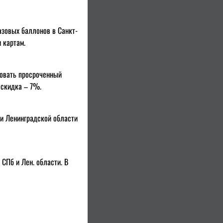
азовых баллонов в Санкт-
 картам.
вовать просроченный
 скидка – 7%.
 и Ленинградской области
СПб и Лен. области. В