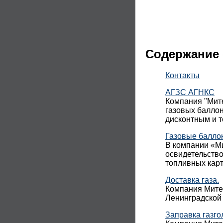
Содержание 
Контакты
АГЗС АГНКС
Компания "Мите
газовых баллон
дисконтным и 
Газовые балло
В компании «Ми
освидетельств
топливных карт
Доставка газа.
Компания Митек
Ленинградской 
Заправка газго