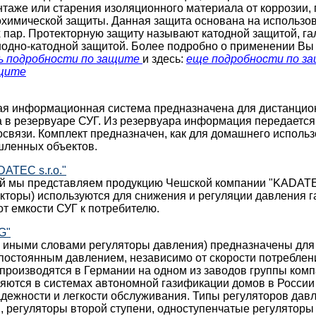
таже или старения изоляционного материала от коррозии,
охимической защиты. Данная защита основана на использо
 пар. Протекторную защиту называют катодной защитой, г
нодно-катодной защитой. Более подробно о применении Вы
ь подробности по защите
и здесь:
еще подробности по з
ащите
ая информационная система предназначена для дистанцио
а в резервуаре СУГ. Из резервуара информация передается
вязи. Комплект предназначен, как для домашнего использо
ленных объектов.
ATEC s.r.o."
й мы представляем продукцию Чешской компании "KADATEC 
кторы) используются для снижения и регуляции давления га
т емкости СУГ к потребителю.
G"
и иными словами регуляторы давления) предназначены для
 постоянным давлением, независимо от скорости потреблен
производятся в Германии на одном из заводов группы ко
яются в системах автономной газификации домов в России
адежности и легкости обслуживания. Типы регуляторов дав
, регуляторы второй ступени, одноступенчатые регуляторы