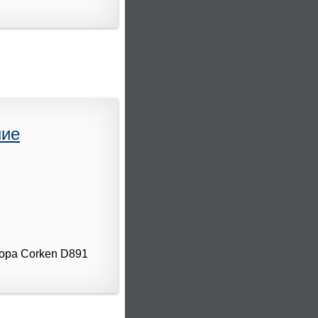
ние
сора Corken D891