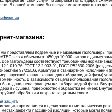
с предлагает свои услуги по заправке газгольдеров сжиж
асти. В нашей компании Вы всегда сможете купить газ для г
зификация
рнет-магазина:
 мы представляем подземные и надземные газгольдеры пр
TEC s.r.o.» объемом от 450 до 10 000 литров с диаметрами:
. Все газгольдеры соответствуют требованиям нормативны
 12.1.010-76, ГОСТ 12.2.003-91, ГОСТ Р52630-2006-(разделы 
директиве 97/23/EG. Арматура в стандартном исполнении 
мер, впускной клапан, клапан для отбора жидкой фазы) уст
ерметичность. В зависимости от цели использования газгол
т быть дополнена фланцем для отбора жидкой фазы. Внутр
ьдера высушена, поверхностной обработки не имеет. Внутр
струйной обработки и покрыта защитным слоем.
ая защита
ая защита применяется в целях защиты металлических резе
 местах дефекта пассивной изоляции, которые могли появи