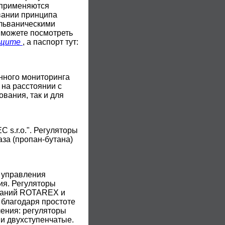
 применяются
вании принципа
альваническими
 можете посмотреть
ащите
, а паспорт тут:
нного мониторинга
 на расстоянии с
вания, так и для
s.r.o.". Регуляторы
за (пропан-бутана)
 управления
ия. Регуляторы
мпаний ROTAREX и
 благодаря простоте
ления: регуляторы
 и двухступенчатые.