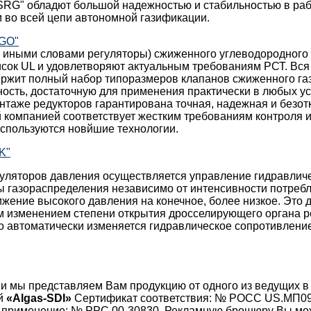
SRG" обладют большой надежностью и стабильностью в раб
 во всей цепи автономной газификации.
EGO"
и иными словами регуляторы) сжиженного углеводородного
сок UL и удовлетворяют актуальным требованиям РСТ. Вся
ержит полный набор типоразмеров клапанов сжиженного га
ость, достаточную для применения практически в любых у
таже редукторов гарантирована точная, надежная и безотк
 компанией соответствует жестким требованиям контроля и 
используются новйшие технологии.
K"
уляторов давления осуществляется управление гидравли
 газораспределения независимо от интенсивности потребл
жение высокого давления на конечное, более низкое. Это 
м изменением степени открытия дросселирующего органа р
го автоматически изменяется гидравлическое сопротивлен
ии мы представляем Вам продукцию от одного из ведущих в
ей
«Algas-SDI»
Сертификат соответствия: № РОСС US.МП09
 применение: № РРС 00-30830. Рекламную брошюру Вы мо