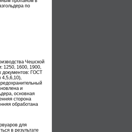
енным пропаном в
азгольдера по
оизводства Чешской
 1250, 1600, 1900,
х документов: ГОСТ
4,5,6,10),
(предохранительный
ановлена и
ьдера, основная
енняя сторона
енняя обработана
рвуаров для
ться в результате