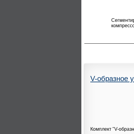
Сегментир
компресс
V-образное 
Комплект "V-образ