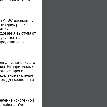
ли АГЗС целиком. К
 резервуарное
дущих
удования выступают
 делятся на
 представлены
онная установка это
лях. Испарительная
ного испарения
едельное значение
мом для хранения и
деление криогенной
ernational.Уже