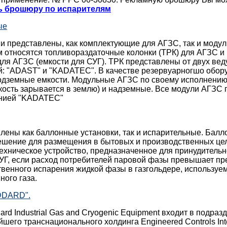
ь брошюру по испарителям
ые
ии представлены, как комплектующие для АГЗС, так и моду
 относятся топливораздаточные колонки (ТРК) для АГЗС и
ля АГЗС (емкости для СУГ). ТРК представлены от двух ве
й: "ADAST" и "KADATEC". В качестве резервуарногшо обор
одземные емкости. Модульные АГЗС по своему исполнению
кость зарывается в землю) и надземные. Все модули АГЗС
анией "KADATEC"
лены как баллонные установки, так и испарительные. Балл
ешение для размещения в бытовых и производственных це
техническое устройство, предназначенное для принудитель
УГ, если расход потребителей паровой фазы превышает пр
твенного испарения жидкой фазы в газгольдере, используе
ого газа.
DDARD".
rd Industrial Gas and Cryogenic Equipment входит в подраз
йшего транснационального холдинга Engineered Controls Int