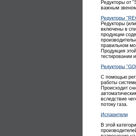
Редукторы от "
важным звеном
Редукторы "R
Редукторы (ил
включены в спи
продукции сод
производительн
правильном мон
Продукция этой
тестировании 
Редукторы "GO
С помощью рег
работы системы
Происходит сни
автоматически
вследствие че
потоку газа.
Испарители
В этой категор
производител
разрешение на