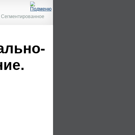
Сегментированное
ально-
ние.