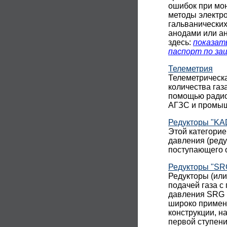
ошибок при мон
методы электр
гальванических
анодами или а
здесь:
показат
паспорт по з
Телеметрия
Телеметрическ
количества газ
помощью радиос
АГЗС и промыш
Редукторы "KAD
Этой категорие
давления (реду
поступающего о
Редукторы "SR
Редукторы (ил
подачей газа с
давления SRG 
широко примен
конструкции, н
первой ступени