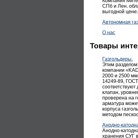
Компания Митек
СПб и Лен. обл
выгодной цене.
Автономная га
О нас
Товары инте
Газгольдеры.
Этим разделом
компании «KADA
2000 и 2500 мм
14249-89, ГОСТ
соответствуют 
клапан, уровне
проверена на г
арматура може
корпуса газгол
методом песко
Анодно-катодн
Анодно-катодн
хранения СУГ в