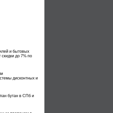
билей и бытовых
 скидки до 7% по
ли
истемы дисконтных и
пан бутан в СПб и