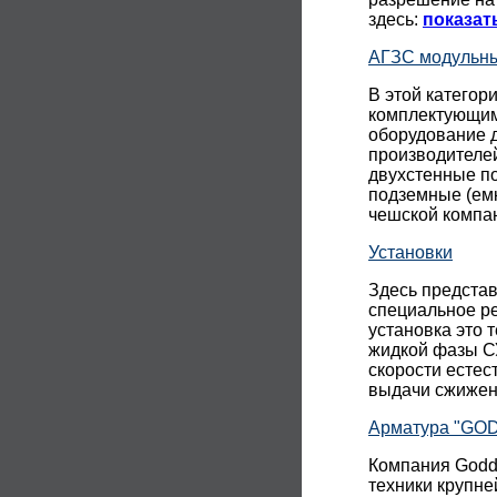
здесь:
показат
АГЗС модульн
В этой категор
комплектующим
оборудование д
производителе
двухстенные п
подземные (ем
чешской комп
Установки
Здесь представ
специальное р
установка это 
жидкой фазы С
скорости естес
выдачи сжиженн
Арматура "GO
Компания Godda
техники крупне