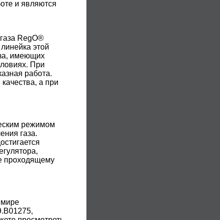
оте и являются
 газа RegO®
 линейка этой
за, имеющих
словиях. При
азная работа.
качества, а при
ческим режимом
ения газа.
достигается
егулятора,
ие проходящему
 мире
.В01275,
жете просмотреть