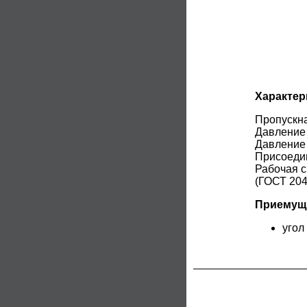
Характер
Пропускна
Давление 
Давление 
Присоеди
Рабочая с
(ГОСТ 204
Приемуще
угол