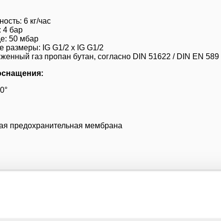
ость: 6 кг/час
 4 бар
е: 50 мбар
размеры: IG G1/2 x IG G1/2
женный газ пропан бутан, согласно DIN 51622 / DIN EN 589
оснащения:
0°
ая предохранительная мембрана