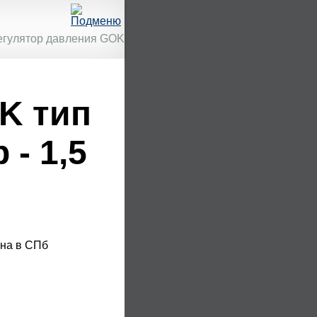
егулятор давления GOK
K тип
 - 1,5