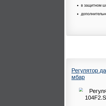
в защитном ш
дополнительн
Регулятор да
мбар