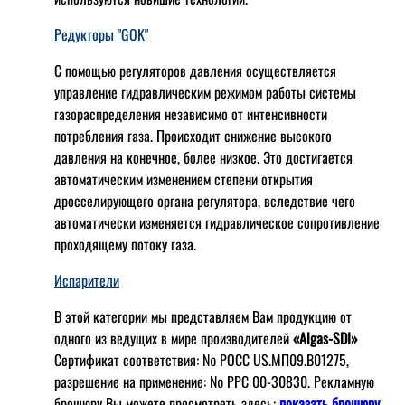
Редукторы "GOK"
С помощью регуляторов давления осуществляется
управление гидравлическим режимом работы системы
газораспределения независимо от интенсивности
потребления газа. Происходит снижение высокого
давления на конечное, более низкое. Это достигается
автоматическим изменением степени открытия
дросселирующего органа регулятора, вследствие чего
автоматически изменяется гидравлическое сопротивление
проходящему потоку газа.
Испарители
В этой категории мы представляем Вам продукцию от
одного из ведущих в мире производителей
«Algas-SDI»
Сертификат соответствия: № РОСС US.МП09.В01275,
разрешение на применение: № РРС 00-30830. Рекламную
брошюру Вы можете просмотреть здесь:
показать брошюру