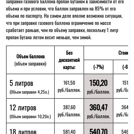
заправки газового баллона пропан бутаном в зависимости от его
объема и при условии, что баллон заправлен на 85% от его
объема по паспорту. На самом деле вполне возможна ситуация,
что при заправке газового баллона ограничение по массе
сработает раньше, чем по объему заправки, поскольку 1 литр
пропан бутана летом весит меньше, чем зимой.
Без
Стоимос
Объем баллона
дисконтной
(объем заправки):
(-7%)
(-6%)
карты:
5 литров
150,20
161,50
151,81
руб./баллон.
руб./балл
руб./баллон.
(Объем заправки: 4,25л.)
12 литров
360,47
387,60
364,3
руб./баллон.
руб./балл
руб./баллон.
(Объем заправки: 10,20л.)
18 литров
540,70
581,40
546,5