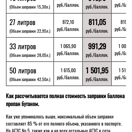
руб./баллон.
руб./балл
руб./баллон.
(Объем заправки: 15,30л.)
27 литров
811,05
872,10
819,77
руб./баллон.
руб./балл
руб./баллон.
(Объем заправки: 22,95л.)
33 литров
991,29
1 065,90
1 001,9
руб./баллон.
руб./балл
руб./баллон.
(Объем заправки: 28,05л.)
50 литров
1 501,95
1 615,00
1 518,1
руб./баллон.
руб./балл
руб./баллон.
(Объем заправки: 42,50л.)
Как рассчитывается полная стоимость заправки баллона
пропан бутаном.
Как уже упоминалось выше, максимальный объем заправки
составляет 85 % от его полного объема, указанного в паспорте.
На АГЗС № 5, также как и на всех остальных АГЗС в сети