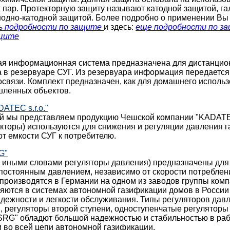
 пар. Протекторную защиту называют катодной защитой, г
нодно-катодной защитой. Более подробно о применении Вы
ь подробности по защите
и здесь:
еще подробности по з
ащите
ая информационная система предназначена для дистанцио
а в резервуаре СУГ. Из резервуара информация передается
вязи. Комплект предназначен, как для домашнего использо
ленных объектов.
ATEC s.r.o."
й мы представляем продукцию Чешской компании "KADATEC 
кторы) используются для снижения и регуляции давления га
т емкости СУГ к потребителю.
G"
и иными словами регуляторы давления) предназначены для
 постоянным давлением, независимо от скорости потреблен
производятся в Германии на одном из заводов группы ко
яются в системах автономной газификации домов в России
адежности и легкости обслуживания. Типы регуляторов дав
, регуляторы второй ступени, одноступенчатые регуляторы
SRG" обладют большой надежностью и стабильностью в раб
 во всей цепи автономной газификации.