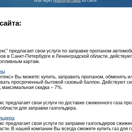
Или через
обратную связь
на сайте.
сайта:
кс" предлагает свои услуги по заправке пропаном автомо
ов в Санкт-Петербурге и Ленинградской области, действуют
топливным картам.
ны
текс» Вы можете: купить, заправить пропаном, обменять и
овать просроченный бытовой газовый баллон. Действуют с
, максимальная скидка – 7%.
с предлагает свои услуги по доставке сжиженного газа про
области для заправки газгольдера.
льдера
с предлагает свои услуги по заправке газгольдеров сжиж
асти. В нашей компании Вы всегда сможете купить газ для г