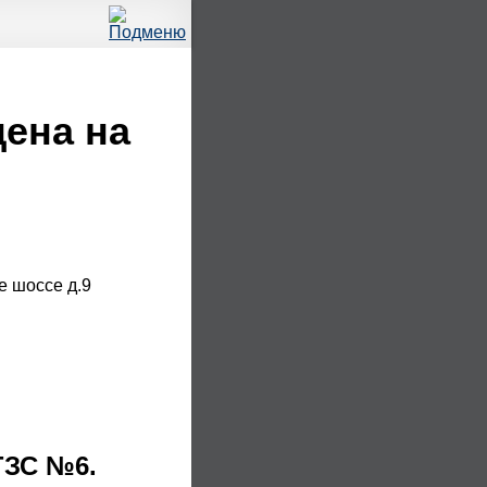
ена на
е шоссе д.9
ГЗС №6.