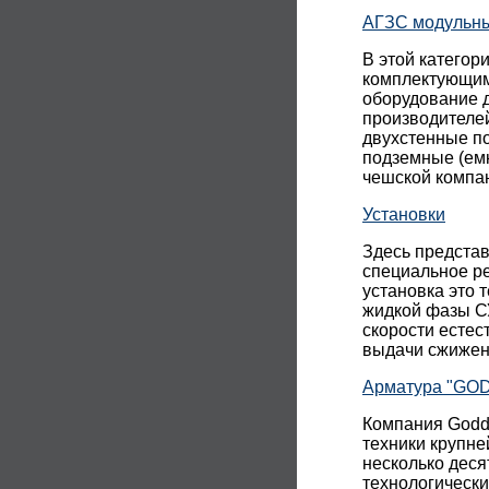
АГЗС модульн
В этой категор
комплектующим
оборудование д
производителе
двухстенные п
подземные (ем
чешской комп
Установки
Здесь представ
специальное р
установка это 
жидкой фазы С
скорости естес
выдачи сжиженн
Арматура "GO
Компания Godda
техники крупне
несколько деся
технологическ