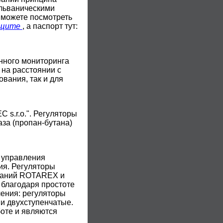
альваническими
 можете посмотреть
ащите
, а паспорт тут:
нного мониторинга
 на расстоянии с
вания, так и для
s.r.o.". Регуляторы
за (пропан-бутана)
 управления
ия. Регуляторы
мпаний ROTAREX и
 благодаря простоте
ления: регуляторы
 и двухступенчатые.
оте и являются