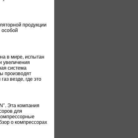
ляторной продукции
я особой
на в мире, испытан
и увеличения
ная система
мы производят
аз везде, где это
N". Эта компания
соров для
 компрессорные
бзор о компрессорах