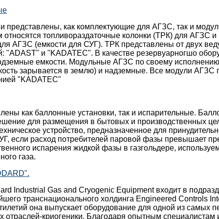
ые
ии представлены, как комплектующие для АГЗС, так и моду
 относятся топливораздаточные колонки (ТРК) для АГЗС и
ля АГЗС (емкости для СУГ). ТРК представлены от двух ве
й: "ADAST" и "KADATEC". В качестве резервуарногшо обор
одземные емкости. Модульные АГЗС по своему исполнению
кость зарывается в землю) и надземные. Все модули АГЗС
анией "KADATEC"
лены как баллонные установки, так и испарительные. Балл
ешение для размещения в бытовых и производственных це
техническое устройство, предназначенное для принудитель
УГ, если расход потребителей паровой фазы превышает пр
твенного испарения жидкой фазы в газгольдере, используе
ого газа.
DDARD".
rd Industrial Gas and Cryogenic Equipment входит в подраз
йшего транснационального холдинга Engineered Controls Int
тилетий она выпускает оборудование для одной из самых 
их отраслей-криогеники. Благодаря опытным специалистам