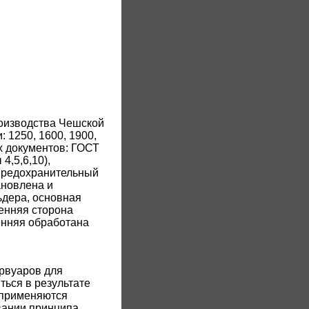
оизводства Чешской
 1250, 1600, 1900,
х документов: ГОСТ
4,5,6,10),
(предохранительный
ановлена и
ьдера, основная
енняя сторона
енняя обработана
рвуаров для
ться в результате
 применяются
вании принципа