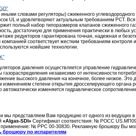
EGO"
и иными словами регуляторы) сжиженного углеводородного
сок UL и удовлетворяют актуальным требованиям РСТ. Вся
ержит полный набор типоразмеров клапанов сжиженного га
ость, достаточную для применения практически в любых у
таже редукторов гарантирована точная, надежная и безотк
 компанией соответствует жестким требованиям контроля и 
используются новйшие технологии.
K"
уляторов давления осуществляется управление гидравли
 газораспределения независимо от интенсивности потребл
жение высокого давления на конечное, более низкое. Это 
м изменением степени открытия дросселирующего органа р
го автоматически изменяется гидравлическое сопротивлен
ии мы представляем Вам продукцию от одного из ведущих в
ей
«Algas-SDI»
Сертификат соответствия: № РОСС US.МП09
 применение: № РРС 00-30830. Рекламную брошюру Вы мо
ь брошюру по испарителям