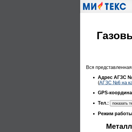
Газов
Вся представленная
Адрес АГЗС 
(
АГЗС №6 на ка
GPS-координ
Тел.:
Режим работ
Металл