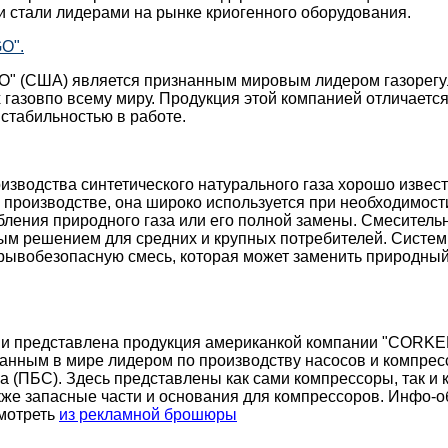
 стали лидерами на рынке криогенного оборудования.
O".
O" (США) является признанным мировым лидером газорегу
газовпо всему миру. Продукция этой компанией отличаетс
стабильностью в работе.
изводства синтетического натурального газа хорошо извест
 производстве, она широко используется при необходимост
ления природного газа или его полной замены. Смеситель
вым решением для средних и крупных потребителей. Систе
ывобезопасную смесь, которая может заменить природный г
рии представлена продукция американкой компании "CORKE
анным в мире лидером по производству насосов и компрес
а (ПБС). Здесь представлены как сами компрессоры, так и
кже запасные части и основания для компрессоров. Инфо-о
мотреть
из рекламной брошюры