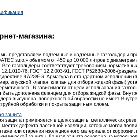
зификация
рнет-магазина:
 мы представляем подземные и надземные газгольдеры пр
TEC s.r.o.» объемом от 450 до 10 000 литров с диаметрами:
. Все газгольдеры соответствуют требованиям нормативны
 12.1.010-76, ГОСТ 12.2.003-91, ГОСТ Р52630-2006-(разделы 
директиве 97/23/EG. Арматура в стандартном исполнении 
мер, впускной клапан, клапан для отбора жидкой фазы) уст
ерметичность. В зависимости от цели использования газгол
т быть дополнена фланцем для отбора жидкой фазы. Внутр
ьдера высушена, поверхностной обработки не имеет. Внутр
струйной обработки и покрыта защитным слоем.
ая защита
ая защита применяется в целях защиты металлических резе
 местах дефекта пассивной изоляции, которые могли появи
таже или старения изоляционного материала от коррозии,
охимической защиты. Данная защита основана на использо