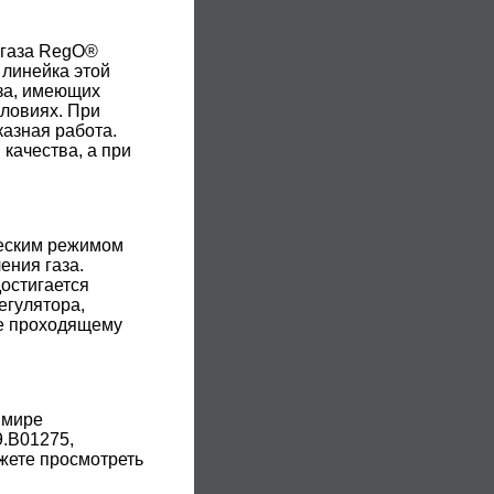
 газа RegO®
 линейка этой
за, имеющих
словиях. При
азная работа.
качества, а при
ческим режимом
ения газа.
достигается
егулятора,
ие проходящему
 мире
.В01275,
жете просмотреть