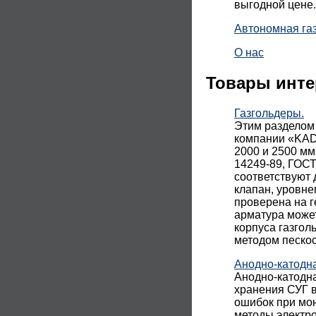
выгодной цене.
Автономная га
О нас
Товары инте
Газгольдеры.
Этим разделом
компании «KADA
2000 и 2500 мм
14249-89, ГОСТ
соответствуют 
клапан, уровне
проверена на г
арматура може
корпуса газгол
методом песко
Анодно-катодн
Анодно-катодн
хранения СУГ в
ошибок при мон
методы электр