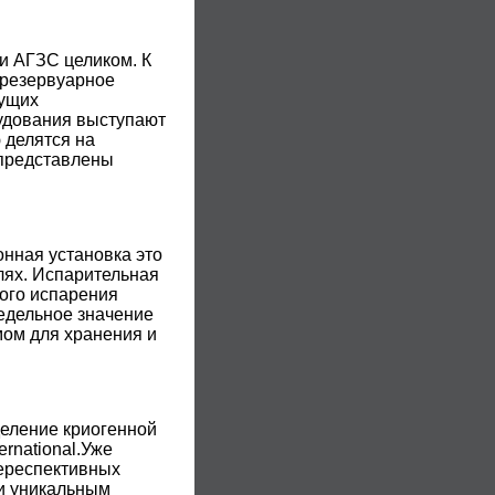
ли АГЗС целиком. К
 резервуарное
дущих
удования выступают
 делятся на
 представлены
онная установка это
лях. Испарительная
ного испарения
едельное значение
мом для хранения и
деление криогенной
ernational.Уже
переспективных
 и уникальным