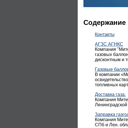
Содержание 
Контакты
АГЗС АГНКС
Компания "Мите
газовых баллон
дисконтным и 
Газовые балло
В компании «Ми
освидетельств
топливных карт
Доставка газа.
Компания Митек
Ленинградской 
Заправка газго
Компания Митек
СПб и Лен. обл