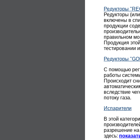
Редукторы "R
Редукторы (ил
включены в спи
продукции сод
производительн
правильном мон
Продукция этой
тестировании 
Редукторы "GO
С помощью рег
работы системы
Происходит сни
автоматически
вследствие че
потоку газа.
Испарители
В этой категор
производител
разрешение на
здесь:
показат