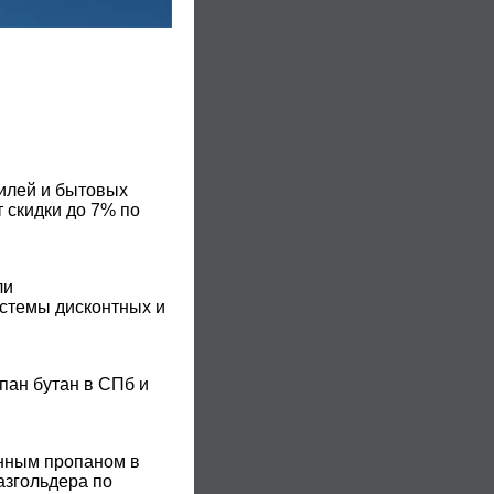
билей и бытовых
 скидки до 7% по
ли
истемы дисконтных и
пан бутан в СПб и
енным пропаном в
азгольдера по