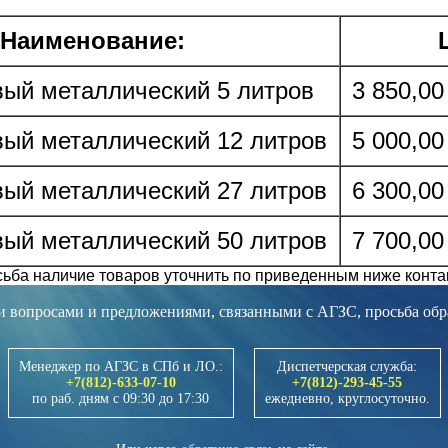
Наименование:
вый металлический 5 литров
3 850,00
вый металлический 12 литров
5 000,00
вый металлический 27 литров
6 300,00
вый металлический 50 литров
7 700,00
ьба наличие товаров уточнить по приведенным ниже конта
и вопросами и предложениями, связанными с АГЗС, просьба обр
Менеджер по АГЗС в СПб и ЛО.:
Диспетчерская служба:
+7(812)-633-07-10
+7(812)-293-45-55
по раб. дням с 09:30 до 17:30
ежедневно, круглосуточно.