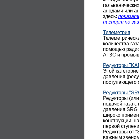
гальванических
анодами или а
здесь:
показат
паспорт по з
Телеметрия
Телеметрическ
количества газ
помощью радиос
АГЗС и промыш
Редукторы "KAD
Этой категорие
давления (реду
поступающего о
Редукторы "SR
Редукторы (ил
подачей газа с
давления SRG 
широко примен
конструкции, н
первой ступени
Редукторы от "
важным звеном