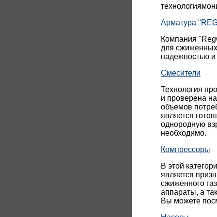
технологиямони
Арматура "REG
Компания "Reg
для сжиженных 
надежностью и 
Смесители
Технология про
и проверена на
объемов потреб
является гото
однородную взр
необходимо.
Компрессоры
В этой катего
является призн
сжиженного газ
аппараты, а та
Вы можете пос