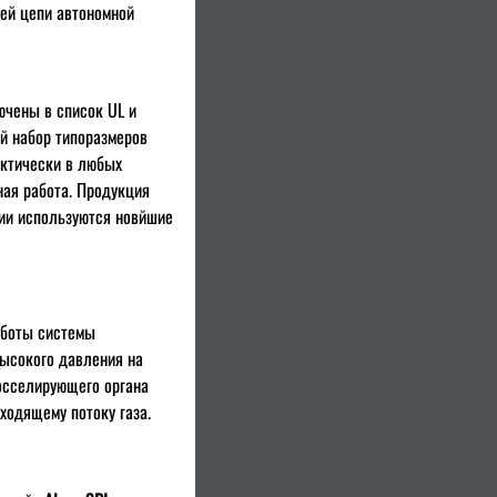
ей цепи автономной
ючены в список UL и
й набор типоразмеров
актически в любых
ная работа. Продукция
нии используются новйшие
аботы системы
высокого давления на
росселирующего органа
ходящему потоку газа.