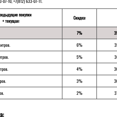
-07-10, +7(812) 633-07-11.
редыдущие покупки
Скидка:
+ текущая:
7%
3
итров.
6%
3
итров.
5%
3
тров.
4%
3
ров.
3%
3
ов.
2%
3
а: