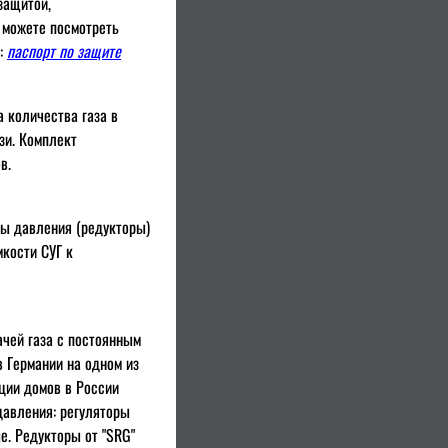
защитой,
 можете посмотреть
т:
паспорт по защите
 количества газа в
зи. Комплект
в.
ры давления (редукторы)
мкости СУГ к
чей газа с постоянным
 Германии на одном из
ции домов в России
давления: регуляторы
е. Редукторы от "SRG"