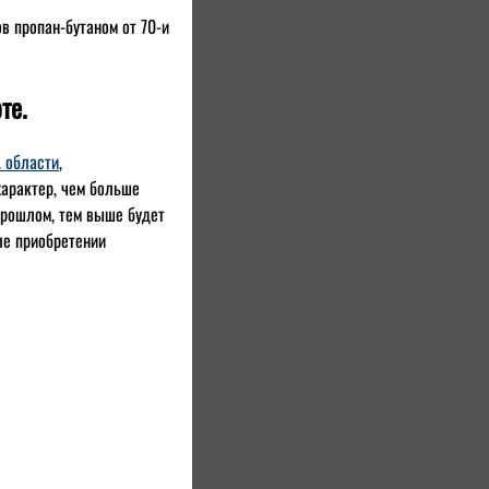
в пропан-бутаном от 70-и
те.
. области
,
арактер, чем больше
прошлом, тем выше будет
ле приобретении