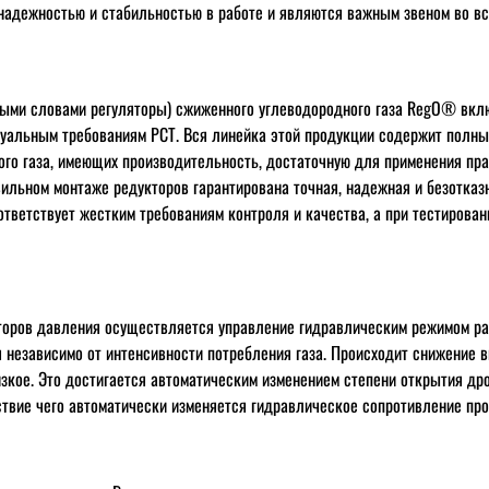
адежностью и стабильностью в работе и являются важным звеном во вс
ыми словами регуляторы) сжиженного углеводородного газа RegO® вкл
уальным требованиям РСТ. Вся линейка этой продукции содержит полны
го газа, имеющих производительность, достаточную для применения пр
вильном монтаже редукторов гарантирована точная, надежная и безотказ
ответствует жестким требованиям контроля и качества, а при тестирова
торов давления осуществляется управление гидравлическим режимом р
 независимо от интенсивности потребления газа. Происходит снижение 
изкое. Это достигается автоматическим изменением степени открытия д
ствие чего автоматически изменяется гидравлическое сопротивление про