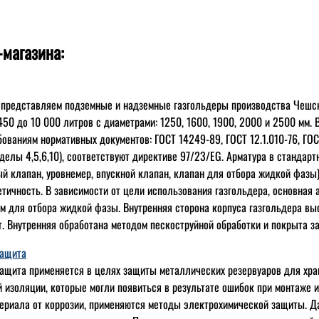
-магазина:
 представляем подземные и надземные газгольдеры производства Чешс
 450 до 10 000 литров с диаметрами: 1250, 1600, 1900, 2000 и 2500 мм.
бованиям нормативных документов: ГОСТ 14249-89, ГОСТ 12.1.010-76, ГОС
елы 4,5,6,10), соответствуют директиве 97/23/EG. Арматура в стандар
й клапан, уровнемер, впускной клапан, клапан для отбора жидкой фазы)
етичность. В зависимости от цели использования газгольдера, основная
 для отбора жидкой фазы. Внутренняя сторона корпуса газгольдера вы
т. Внутренняя обработана методом пескоструйной обработки и покрыта 
защита
ащита применяется в целях защиты металлических резервуаров для хран
 изоляции, которые могли появиться в результате ошибок при монтаже 
ериала от коррозии, применяются методы электрохимической защиты. Д