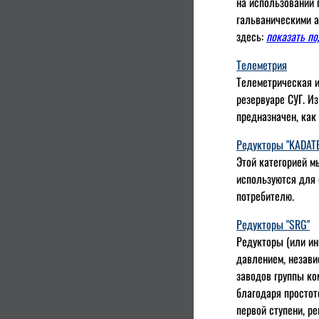
на использовании 
гальваническими а
здесь:
показать п
Телеметрия
Телеметрическая и
резервуаре СУГ. И
предназначен, как
Редукторы "KADATEC
Этой категорией м
используются для 
потребителю.
Редукторы "SRG"
Редукторы (или ин
давлением, незави
заводов группы ко
благодаря простот
первой ступени, р