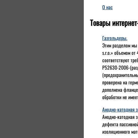
О нас
Товары интернет
Газгольдеры.
Этим разделом мы
s.r.o.» объемом от
соответствуют тре
Р52630-2006-(разд
(предохранительны
проверена на герм
дополнена фланцем
обработки не имее
Анодно-катодная 
Анодно-катодная з
дефекта пассивной
изоляционного мат