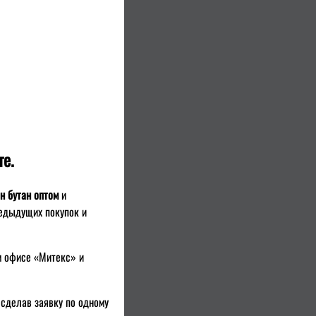
е.
н бутан оптом
и
редыдущих покупок и
м офисе «Митекс» и
сделав заявку по одному