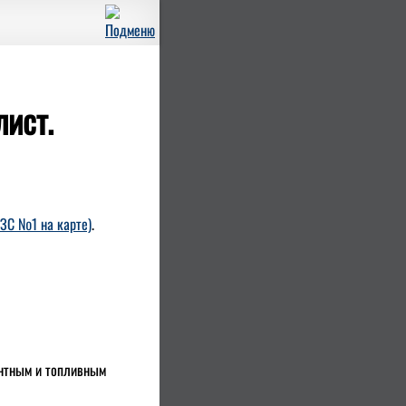
лист.
ЗС №1 на карте)
.
онтным и топливным