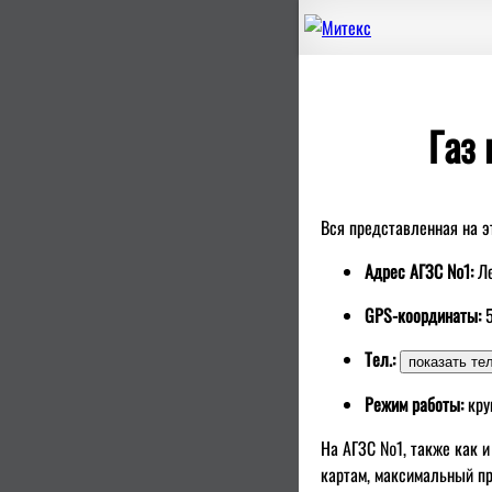
Газ 
Вся представленная на 
Адрес АГЗС №1:
Л
GPS-координаты:
Тел.:
Режим работы:
кру
На АГЗС №1, также как и
картам, максимальный пр