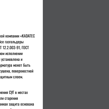
кой компании «KADATEC
 Все газгольдеры
Т 12.2.003-91, ГОСТ
тном исполнении
 установлена и
 арматура может быть
сушена, поверхностной
защитным слоем.
ения СУГ в местах
или старения
анная защита основана