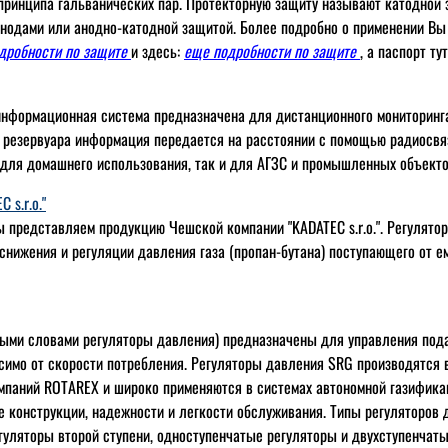
принципа гальванических пар. Протекторную защиту называют катодной 
нодами или анодно-катодной защитой. Более подробно о применении Вы
одробности по защите
и здесь:
еще подробности по защите
, а паспорт ту
нформационная система предназначена для дистанционного мониторинга
з резервуара информация передается на расстоянии с помощью радиосвя
 для домашнего использования, так и для АГЗС и промышленных объекто
 s.r.o."
ы представляем продукцию Чешской компании "KADATEC s.r.o.". Регулято
снижения и регуляции давления газа (пропан-бутана) поступающего от е
ыми словами регуляторы давления) предназначены для управления пода
симо от скорости потребления. Регуляторы давления SRG производятся в
мпаний ROTAREX и широко применяются в системах автономной газифика
е конструкции, надежности и легкости обслуживания. Типы регуляторов 
егуляторы второй ступени, одноступенчатые регуляторы и двухступенчаты