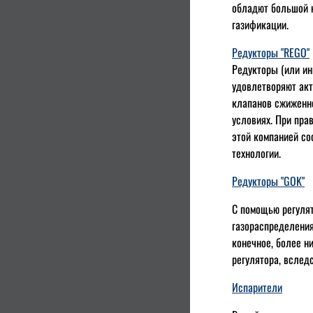
обладют большой н
газификации.
Редукторы "REGO"
Редукторы (или ин
удовлетворяют акт
клапанов сжиженно
условиях. При пра
этой компанией со
технологии.
Редукторы "GOK"
С помощью регуля
газораспределения
конечное, более н
регулятора, вслед
Испарители