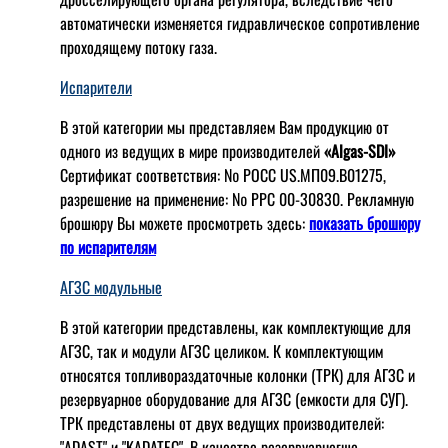
автоматически изменяется гидравлическое сопротивление
проходящему потоку газа.
Испарители
В этой категории мы представляем Вам продукцию от
одного из ведущих в мире производителей
«Algas-SDI»
Сертификат соответствия: № РОСС US.МП09.В01275,
разрешение на применение: № РРС 00-30830. Рекламную
брошюру Вы можете просмотреть здесь:
показать брошюру
по испарителям
АГЗС модульные
В этой категории представлены, как комплектующие для
АГЗС, так и модули АГЗС целиком. К комплектующим
относятся топливораздаточные колонки (ТРК) для АГЗС и
резервуарное оборудование для АГЗС (емкости для СУГ).
ТРК представлены от двух ведущих производителей:
"ADAST" и "KADATEC". В качестве резервуарногшо