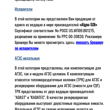
Испарители
В этой категории мы представляем Вам продукцию от
одного из ведущих в мире производителей
«Algas-SDI»
Сертификат соответствия: № РОСС US.МП09.В01275,
разрешение на применение: № РРС 00-30830. Рекламную
брошюру Вы можете просмотреть здесь:
показать брошюру
по испарителям
АГЗС модульные
В этой категории представлены, как комплектующие для
АГЗС, так и модули АГЗС целиком. К комплектующим
относятся топливораздаточные колонки (ТРК) для АГЗС и
резервуарное оборудование для АГЗС (емкости для СУГ).
ТРК представлены от двух ведущих производителей:
"ADAST" и "KADATEC". В качестве резервуарногшо
оборудования выступают двухстенные подземные емкости.
Модульные АГЗС по своему исполнению делятся на