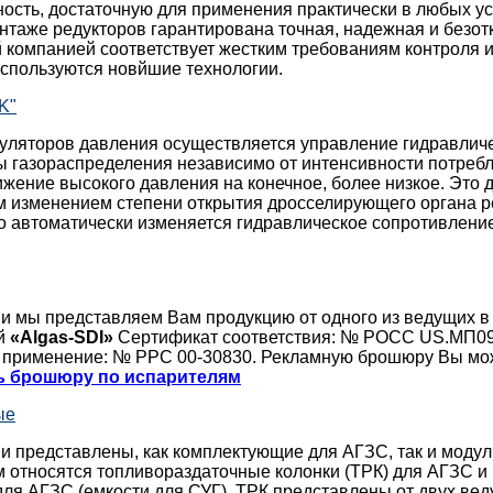
ость, достаточную для применения практически в любых у
таже редукторов гарантирована точная, надежная и безотк
 компанией соответствует жестким требованиям контроля и 
используются новйшие технологии.
K"
уляторов давления осуществляется управление гидравли
 газораспределения независимо от интенсивности потребл
жение высокого давления на конечное, более низкое. Это 
м изменением степени открытия дросселирующего органа р
го автоматически изменяется гидравлическое сопротивлен
ии мы представляем Вам продукцию от одного из ведущих в
ей
«Algas-SDI»
Сертификат соответствия: № РОСС US.МП09
 применение: № РРС 00-30830. Рекламную брошюру Вы мо
ь брошюру по испарителям
ые
ии представлены, как комплектующие для АГЗС, так и моду
 относятся топливораздаточные колонки (ТРК) для АГЗС и
ля АГЗС (емкости для СУГ). ТРК представлены от двух ве