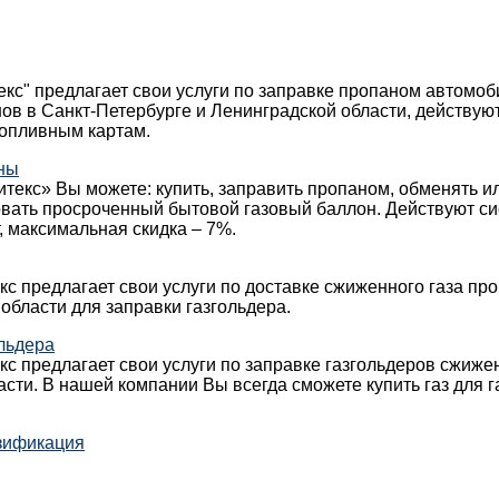
кс" предлагает свои услуги по заправке пропаном автомо
ов в Санкт-Петербурге и Ленинградской области, действуют
топливным картам.
ны
текс» Вы можете: купить, заправить пропаном, обменять и
овать просроченный бытовой газовый баллон. Действуют с
, максимальная скидка – 7%.
с предлагает свои услуги по доставке сжиженного газа про
области для заправки газгольдера.
льдера
с предлагает свои услуги по заправке газгольдеров сжиж
асти. В нашей компании Вы всегда сможете купить газ для г
зификация