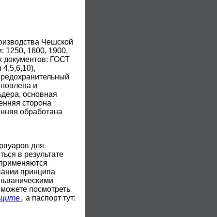
оизводства Чешской
 1250, 1600, 1900,
х документов: ГОСТ
4,5,6,10),
(предохранительный
ановлена и
ьдера, основная
енняя сторона
енняя обработана
рвуаров для
ться в результате
 применяются
вании принципа
альваническими
 можете посмотреть
ащите
, а паспорт тут: