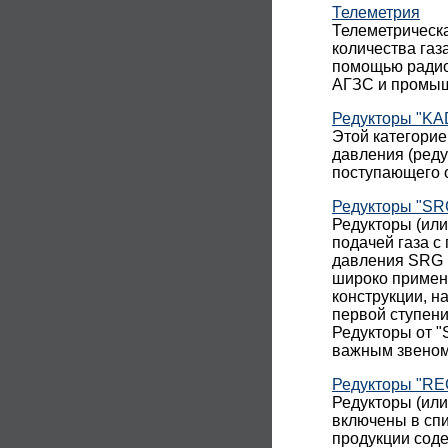
Телеметрия
Телеметрическ
количества газ
помощью радиос
АГЗС и промыш
Редукторы "KAD
Этой категорие
давления (реду
поступающего о
Редукторы "SR
Редукторы (ил
подачей газа с
давления SRG 
широко примен
конструкции, н
первой ступени
Редукторы от "
важным звеном
Редукторы "R
Редукторы (ил
включены в спи
продукции сод