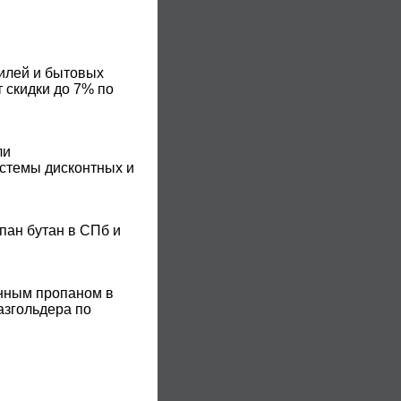
билей и бытовых
 скидки до 7% по
ли
истемы дисконтных и
пан бутан в СПб и
енным пропаном в
азгольдера по