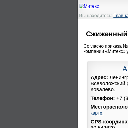
Вы находитесь:
Главн
Сжиженный г
Согласно приказа №3
компании «Митекс» 
А
Адрес:
Ленинг
Всеволожский 
Ковалево.
Телефон:
+7 (
Месторасполо
карте.
GPS-координ
30.542679