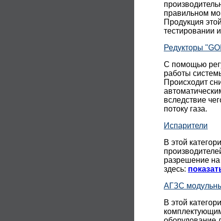
производительн
правильном мон
Продукция этой
тестировании 
Редукторы "GO
С помощью рег
работы системы
Происходит сни
автоматически
вследствие че
потоку газа.
Испарители
В этой категор
производител
разрешение на
здесь:
показат
АГЗС модульн
В этой категор
комплектующим
оборудование д