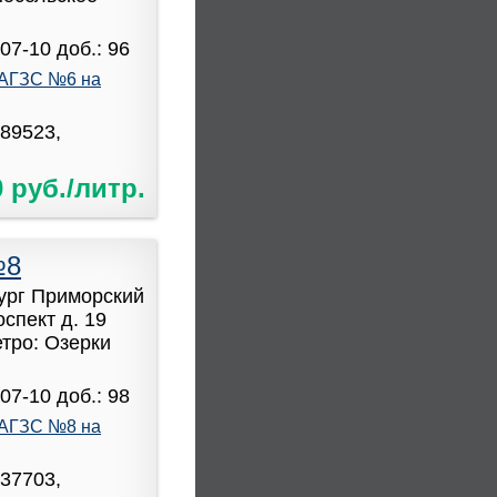
07-10 доб.: 96
АГЗС №6 на
589523,
0 руб./литр.
№8
бург Приморский
спект д. 19
етро: Озерки
07-10 доб.: 98
АГЗС №8 на
037703,