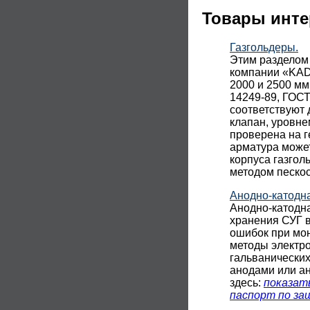
Товары инте
Газгольдеры.
Этим разделом
компании «KADA
2000 и 2500 мм
14249-89, ГОСТ
соответствуют 
клапан, уровне
проверена на г
арматура може
корпуса газгол
методом песко
Анодно-катодн
Анодно-катодн
хранения СУГ в
ошибок при мон
методы электр
гальванических
анодами или а
здесь:
показат
паспорт по з