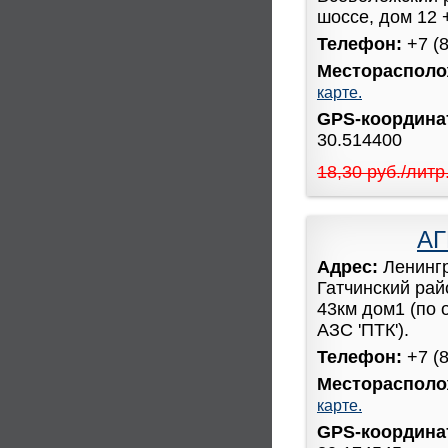
шоссе, дом 12 
Телефон:
+7 (
Месторасполо
карте.
GPS-координ
30.514400
18,30 руб./литр
АГ
Адрес:
Ленинг
Гатчинский рай
43км дом1 (по 
АЗС 'ПТК').
Телефон:
+7 (
Месторасполо
карте.
GPS-координ