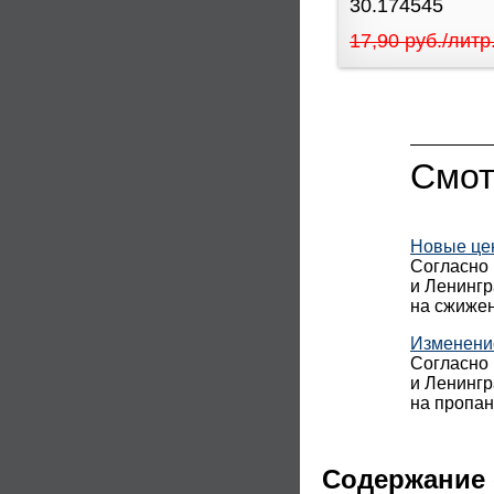
30.174545
17,90 руб./литр
Смот
Новые цен
Согласно 
и Ленингр
на сжижен
Изменение
Согласно 
и Ленингр
на пропан
Содержание 