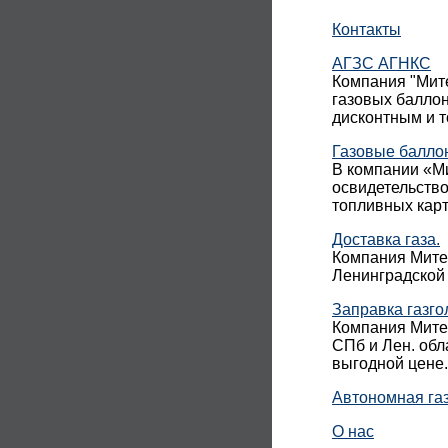
Контакты
АГЗС АГНКС
Компания "Мите
газовых баллон
дисконтным и 
Газовые балло
В компании «Ми
освидетельств
топливных карт
Доставка газа.
Компания Митек
Ленинградской 
Заправка газго
Компания Митек
СПб и Лен. обл
выгодной цене.
Автономная га
О нас