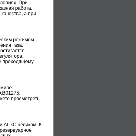
словиях. При
азная работа.
качества, а при
ческим режимом
ения газа.
достигается
егулятора,
ие проходящему
 мире
.В01275,
жете просмотреть
ли АГЗС целиком. К
 резервуарное
дущих