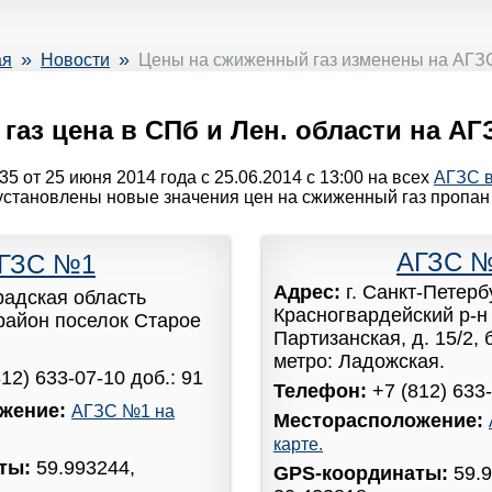
»
»
ая
Новости
Цены на сжиженный газ изменены на АГЗС
аз цена в СПб и Лен. области на АГЗС
5 от 25 июня 2014 года с 25.06.2014 с 13:00 на всех
АГЗС в
установлены новые значения цен на сжиженный газ пропан 
АГЗС 
ГЗС №1
Адрес:
г. Санкт-Петерб
радская область
Красногвардейский р-н 
район поселок Старое
Партизанская, д. 15/2,
метро: Ладожская.
812) 633-07-10 доб.: 91
Телефон:
+7 (812) 633-
жение:
АГЗС №1 на
Месторасположение:
карте.
аты:
59.993244,
GPS-координаты:
59.