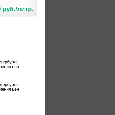
0 руб./литр.
етербурге
чения цен
етербурге
чения цен