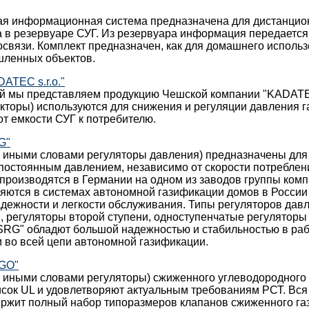
ая информационная система предназначена для дистанцио
а в резервуаре СУГ. Из резервуара информация передается
вязи. Комплект предназначен, как для домашнего использо
ленных объектов.
ATEC s.r.o."
й мы представляем продукцию Чешской компании "KADATEC 
кторы) используются для снижения и регуляции давления га
т емкости СУГ к потребителю.
G"
и иными словами регуляторы давления) предназначены для
 постоянным давлением, независимо от скорости потреблен
производятся в Германии на одном из заводов группы ко
яются в системах автономной газификации домов в России
адежности и легкости обслуживания. Типы регуляторов дав
, регуляторы второй ступени, одноступенчатые регуляторы
SRG" обладют большой надежностью и стабильностью в раб
 во всей цепи автономной газификации.
EGO"
и иными словами регуляторы) сжиженного углеводородного
сок UL и удовлетворяют актуальным требованиям РСТ. Вся
ержит полный набор типоразмеров клапанов сжиженного га