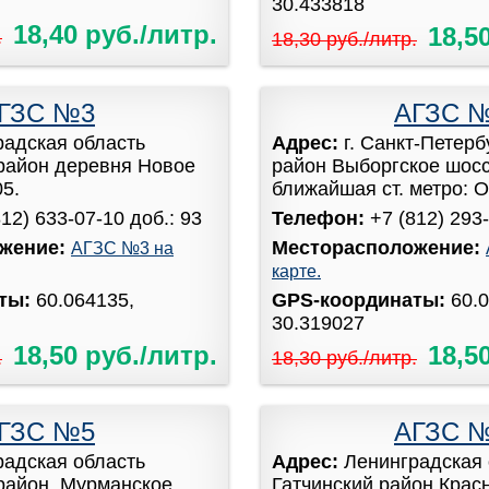
30.433818
18,40 руб./литр.
18,5
.
18,30 руб./литр.
ГЗС №3
АГЗС 
радская область
Адрес:
г. Санкт-Петер
район деревня Новое
район Выборгское шоссе
05.
ближайшая ст. метро: Оз
812) 633-07-10 доб.: 93
Телефон:
+7 (812) 293-
жение:
Месторасположение:
АГЗС №3 на
карте.
аты:
60.064135,
GPS-координаты:
60.
30.319027
18,50 руб./литр.
18,5
.
18,30 руб./литр.
ГЗС №5
АГЗС 
радская область
Адрес:
Ленинградская 
район, Мурманское
Гатчинский район Крас