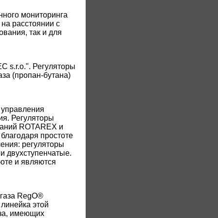
нного мониторинга
 на расстоянии с
вания, так и для
s.r.o.". Регуляторы
за (пропан-бутана)
 управления
ия. Регуляторы
мпаний ROTAREX и
 благодаря простоте
ления: регуляторы
 и двухступенчатые.
оте и являются
 газа RegO®
 линейка этой
за, имеющих