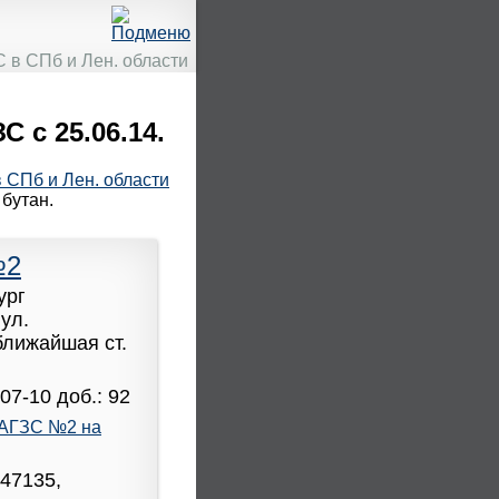
 в СПб и Лен. области
 с 25.06.14.
 СПб и Лен. области
бутан.
№2
ург
ул.
 ближайшая ст.
07-10 доб.: 92
АГЗС №2 на
947135,