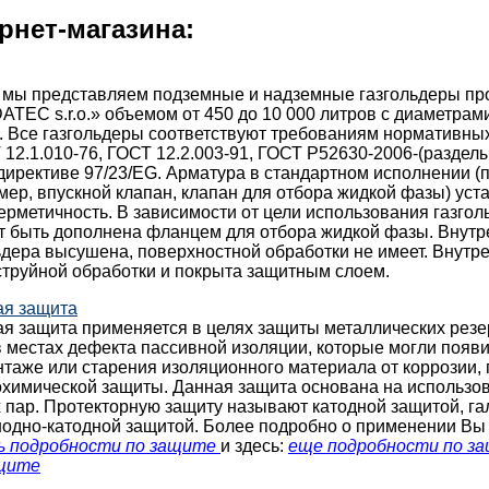
рнет-магазина:
 мы представляем подземные и надземные газгольдеры пр
TEC s.r.o.» объемом от 450 до 10 000 литров с диаметрами:
. Все газгольдеры соответствуют требованиям нормативны
 12.1.010-76, ГОСТ 12.2.003-91, ГОСТ Р52630-2006-(разделы 
директиве 97/23/EG. Арматура в стандартном исполнении 
мер, впускной клапан, клапан для отбора жидкой фазы) уст
ерметичность. В зависимости от цели использования газгол
т быть дополнена фланцем для отбора жидкой фазы. Внутр
ьдера высушена, поверхностной обработки не имеет. Внутр
струйной обработки и покрыта защитным слоем.
ая защита
ая защита применяется в целях защиты металлических резе
 местах дефекта пассивной изоляции, которые могли появи
таже или старения изоляционного материала от коррозии,
охимической защиты. Данная защита основана на использо
 пар. Протекторную защиту называют катодной защитой, г
нодно-катодной защитой. Более подробно о применении Вы
ь подробности по защите
и здесь:
еще подробности по з
ащите