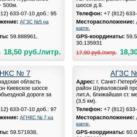
+ 500м.
шоссе д.9.
812) 633-07-10 доб.: 95
Телефон:
+7 (812) 633-
жение:
Месторасположение:
АГЗС №5 на
карте.
аты:
59.888961,
GPS-координаты:
59.
30.135931
18,50 руб./литр.
18,3
.
17,90 руб./литр.
НКС № 7
АГЗС 
радская область
Адрес:
г. Санкт-Петер
он Киевское шоссе
район Шуваловский про
объездной дороге за
лит.А, ближайшая ст. м
(3,5 км).
812) 633-07-10 доб.: 97
Телефон:
+7 (812) 633-
жение:
Месторасположение:
АГНКС № 7 на
карте.
аты:
59.571938,
GPS-координаты:
60.