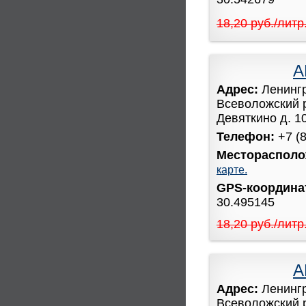
18,20 руб./литр
А
Адрес:
Ленинг
Всеволожский 
Девяткино д. 1
Телефон:
+7 (
Месторасполо
карте.
GPS-координ
30.495145
18,20 руб./литр
А
Адрес:
Ленинг
Всеволожский 