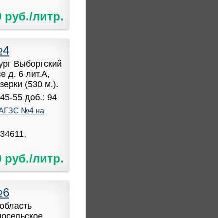
0 руб./литр.
№4
бург Выборгский
 д. 6 лит.А,
ерки (530 м.).
45-55 доб.: 94
АГЗС №4 на
034611,
0 руб./литр.
№6
область
носельское