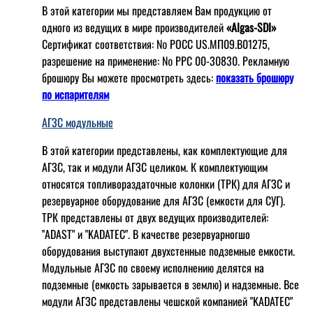
В этой категории мы представляем Вам продукцию от
одного из ведущих в мире производителей
«Algas-SDI»
Сертификат соответствия: № РОСС US.МП09.В01275,
разрешение на применение: № РРС 00-30830. Рекламную
брошюру Вы можете просмотреть здесь:
показать брошюру
по испарителям
АГЗС модульные
В этой категории представлены, как комплектующие для
АГЗС, так и модули АГЗС целиком. К комплектующим
относятся топливораздаточные колонки (ТРК) для АГЗС и
резервуарное оборудование для АГЗС (емкости для СУГ).
ТРК представлены от двух ведущих производителей:
"ADAST" и "KADATEC". В качестве резервуарногшо
оборудования выступают двухстенные подземные емкости.
Модульные АГЗС по своему исполнению делятся на
подземные (емкость зарывается в землю) и надземные. Все
модули АГЗС представлены чешской компанией "KADATEC"