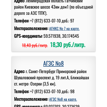
Адрес:
Ленинградская область Гатчинский
район Киевское шоссе 43км дом1 (по объездной
дороге за АЗС 'ПТК').
Телефон:
+7 (812) 633-07-10 доб.: 97
Месторасположение:
АГНКС № 7 на карте.
GPS-координаты:
59.571938, 30.174545
18,30 руб./литр.
18,40 руб./литр.
АГЗС №8
Адрес:
г. Санкт-Петербург Приморский район
Шуваловский проспект д. 19 лит.А, ближайшая
ст. метро: Озерки (3,5 км).
Телефон:
+7 (812) 633-07-10 доб.: 98
Месторасположение:
АГЗС №8 на карте.
GPS-координаты:
60.037703, 30.273629