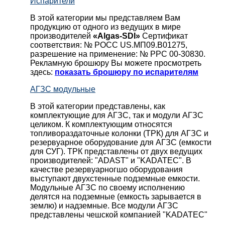
Испарители
В этой категории мы представляем Вам
продукцию от одного из ведущих в мире
производителей
«Algas-SDI»
Сертификат
соответствия: № РОСС US.МП09.В01275,
разрешение на применение: № РРС 00-30830.
Рекламную брошюру Вы можете просмотреть
здесь:
показать брошюру по испарителям
АГЗС модульные
В этой категории представлены, как
комплектующие для АГЗС, так и модули АГЗС
целиком. К комплектующим относятся
топливораздаточные колонки (ТРК) для АГЗС и
резервуарное оборудование для АГЗС (емкости
для СУГ). ТРК представлены от двух ведущих
производителей: "ADAST" и "KADATEC". В
качестве резервуарногшо оборудования
выступают двухстенные подземные емкости.
Модульные АГЗС по своему исполнению
делятся на подземные (емкость зарывается в
землю) и надземные. Все модули АГЗС
представлены чешской компанией "KADATEC"